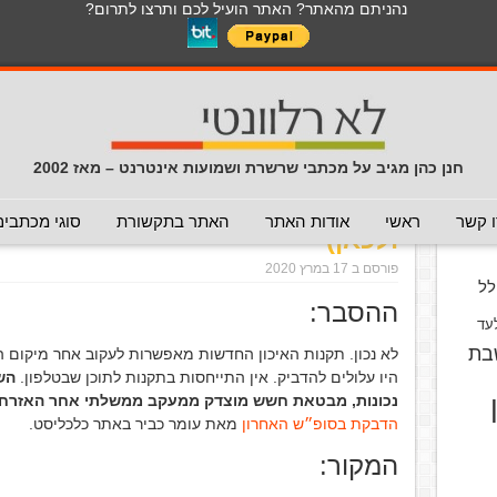
נהניתם מהאתר? האתר הועיל לכם ותרצו לתרום?
לכל התכנים באתר בנושא נגיף הקורונה
כללי
מכתב חוזר
מכתבים נפוצים
המלצה - לא להעביר
תרמית
עזרה לשימוש במייל
חדשות 
הנך כאן:
דף הבית
/
המלצה - לכאן ולכאן
/
החל ממחר, כללים חד
חנן כהן מגיב על מכתבי שרשרת ושמועות אינטרנט – מאז 2002
החל ממחר, כללים חדשים לתקשו
וס
 קשר
ראשי
אודות האתר
האתר בתקשורת
סוגי מכתבים
ולכאן)
פורסם ב 17 במרץ 2020
ל
ההסבר:
עד
בת
לא נכון. תקנות האיכון החדשות מאפשרות לעקוב אחר מיקום הט
היו עלולים להדביק. אין התייחסות בתקנות לתוכן שבטלפון.
הש
נכונות, מבטאת חשש מוצדק ממעקב ממשלתי אחר האזרחי
הדבקת בסופ״ש האחרון
מאת עומר כביר באתר כלכליסט.
המקור: