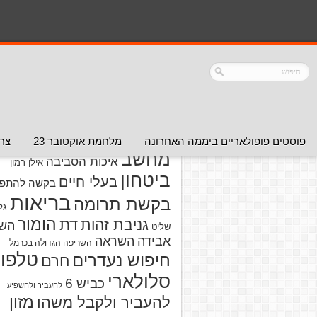
נושאים
אזהרה מפני אדם
אזהרה מפני
אזהרה מפני אתר
אלימות
אזהרה מפני
אינטרנט
אזהרה
חברה או שירות
מפני מוצרים
אזהרת ויר
פוסטים פופולאריים ביממה האחרונה
מלחמת אוקטובר 23
צרו
מחשב
איכות הסביבה
אילן רמון
ביטחון
בעלי חיים
בקשה להתפל
בריאות
בקשת תרומה
גל
הומור
דת
גניבת זהות
הש
שליט
אבידה
השראה
השריפה הגדולה בכרמל
טלפון
חיפוש נעדרים
חרם
סלולארי
כביש 6
להעביר ולהשפיע
מזון
להעביר ולקבל משהו