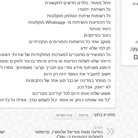
החל ממחר, כללים חדשים לתקשורת
גיה
כל השיחות יתועדו.
כל רשומות שיחות הטלפון מוקלטות.
כל ההודעות והשיחות מ- Whatsapp מוקלטות
ניטור טוויטר
ניטור בפייסבוק
מעקב אחר כל הרשתות והפורומים החברתיים
ה
תן למי שלא יודע.
מה
כל המכשירים מחוברים למערכות מחלקתיות של שירותי האזנות סתר ו CDMX ממשלת
ם
היזהר שלא לשלוח הודעות או מידע מיותר בניגוד לחוקים ומוסר
הימנע משיתוף מידע סודי עם חבריך וקרובי משפחתך. ספרו לי
חשוב להעביר את המסר הזה רק היום
כי ממחר במדינה יש כבר סוג אחר של התבוננות.
לא ייאמן, אבל נכון.
פשוט שלחו אותו היום לכל יקיריכם וחבריכם.
"כל מה שאתה כותב או אומר יכול לשמש נגדך, אפילו כל בדיחה
מתוייג בתוך:
בריאות
נגיף הקורונה
הקודם:
הודעה מאת מוריאל אלווארז, פרופסור
ישר
למחלות זיהומיות ב- CHu