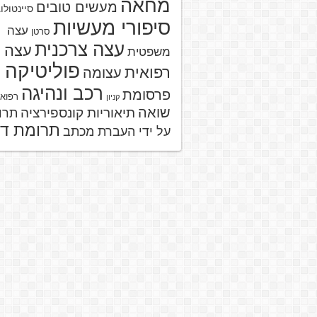
מחאה
מעשים טובים
סיינטולו
סיפורי מעשיות
עצה
סרטן
עצה צרכנית
עצה
משפטית
פוליטיקה
רפואית
עצומה
רכב ונהיגה
פרסומת
רפוא
קניון
שואה
תיאוריות קונספירציה
תרו
תרומת ד
על ידי העברת מכתב