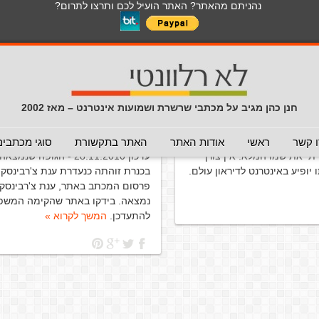
נהניתם מהאתר? האתר הועיל לכם ותרצו לתרום?
עדר מביתו
(המלצה - לא
ענת נעדרת – לא מאוחר להציל
חנן כהן מגיב על מכתבי שרשרת ושמועות אינטרנט – מאז 2002
(המלצה - לא להעביר)
18 בנובמבר 2010
 קשר
ראשי
אודות האתר
האתר בתקשורת
סוגי מכתבים
תי את שמו המלא. אין צורך
עדכון 28.11.2010 - הגופה ש
 יופיע באינטרנט לדיראון עולם.
בכנרת זוהתה כנעדרת ענת צ'רבינסקי
פרסום המכתב באתר, ענת צ'רבינסקי 
נמצאה. בידקו באתר שהקימה המשפ
להתעדכן.
המשך לקרוא »