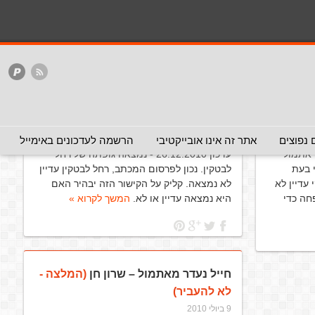
 אותה
רחל לבטקין נעדרת
(המלצה - לא
להעביר)
21 באוקטובר 2010
 נפוצים
אתר זה אינו אובייקטיבי
הרשמה לעדכונים באימייל
נמצאה אתמול
עדכון 26.12.2010 - נמצאה גופתה של רחל
 בעת
לבטקין. נכון לפרסום המכתב, רחל לבטקין עדיין
עדיין לא
לא נמצאה. קליק על הקישור הזה יבהיר האם
חה כדי
היא נמצאה עדיין או לא.
המשך לקרוא »
חייל נעדר מאתמול – שרון חן
(המלצה -
לא להעביר)
9 ביולי 2010