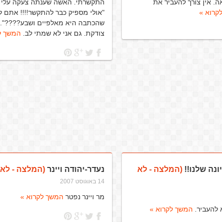
. אין צורך להעביר את
התקשרתי. האשה שענתה צעקה עלי 
קרוא »
"אולי מספיק כבר להתקשר!!!! אתם ל
שהכתבה היא מאלפיים ושבע????". נ
צודקת. גם אני לא שמתי לב.
המשך ל
נה שלנו!!
(המלצה - לא
נעדר-יהודה ויינר
(המלצה - לא 
14 באוגוסט 2007
מר ויינר נפטר
המשך לקרוא »
 להעביר.
המשך לקרוא »