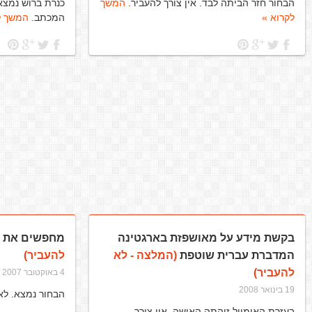
הבחור חזר הביתה לבד. אין צורך להעביר.
המשך
כנרת ברוש נמצאה
לקרוא »
המכתב.
המשך ל
בקשת מידע על מאושפזת בארגטינה
מחפשים את יו
המדברת עברית שוטפת
(המלצה - לא
להעביר)
להעביר)
4 באוקטובר 2007
19 בינואר 2008
הבחור נמצא. לא
בעזרת האימייל זוהתה האישה. אין צורך