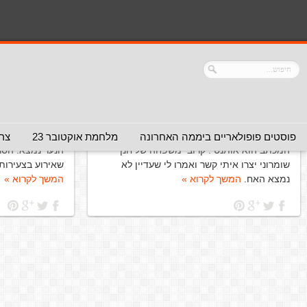
הנך כאן:
דף הבית
/
ארכיון עבור תגית: חיפוש נעדרים
נושא:
חיפוש נעדרים
מחפש את אחי – בבקשה להעביר הלאה
בהול – ילד נ
(המלצה - אפשר להעביר)
להעביר)
29 ביוני 2012
15 במרץ 2011
פוסטים פופולאריים ביממה האחרונה
מלחמת אוקטובר 23
צרו
המכתב הוא אותנטי. קרובי משפחה של חנן
הנער נמצא. הסר
שומרוני יצרו איתי קשר ואמרו לי שעדיין לא
שאירוע בצעירותו
נמצא האח.
המשך לקרוא »
המשך לקרוא »