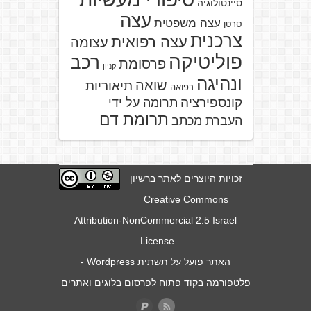
סיינטולוגיה
עצה
עצה משפטית
סרטן
צרכנית
עצה רפואית
עצומה
פוליטיקה
רכב
פרסומת
קניון
ונהיגה
שואה
תיאוריות
רפואה
קונספירציה
תרומה על ידי
תרומת דם
העברת מכתב
זכויות היוצרים לאתר ברשיון
Creative Commons
Attribution-NonCommercial 2.5 Israel
.
License
האתר פועל על תשתית
Wordpress
-
פלטפורמה בקוד פתוח לפרסום בלוגים ואתרים