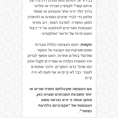
בבירור על זהותם ומפרסמים דרכים ליצור
איתם קשר? לקמפיין חברתי או פוליטי
בדרך כלל יהיה אתר אינטרנט או מספר
טלפון כדי לברר פרטים נוספים או להתנדב
למען המטרה. למרבה הצער, רוב מפיצי
העצומות מעדיפים להתחבא על ידי ניצול
האנונימיות של הדואר האלקטרוני.
תקפות:
האם העצומה כוללת עובדות
וסטטיסטיקות עם הצבעה על המקור
שלהם? במלים אחרות, האם אפשר לבדוק
את הטענות בקלות או שצריכים לקבל אותן
כמו שהן? ברוב המקרים, הדבר שמנסים
לעצור, כבר לא קיים או אף פעם לא היה
קיים.
אם העצומה שקיבלתם חסרה שניים או
יותר משבעת המבחנים שצוינו כאן,
מחקו אותה כי היא כנראה מסוג
העצומות של "אקטיביזם בלחיצת
כפתור".