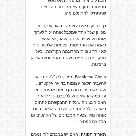
הנבדלים אחד מהשני למעט מספר
חתימות בסוף העצומה, רוב הסיכויים
שתתחילו להתעלם מהן.
כך בדיוק נראית עצומה בדואר אלקטרוני.
מכיוון שכל אחד שמקבל אותה יכול לערוך
אותה ולהעביר אותה הלאה, אי אפשר
לאמת את החתימות. עצומות אלקטרוניות
לא יותר טובות מהדוגמה הקודמת, ובעלי
תפקידים רשמיים מעטים מתייחסים אליהן
ברצינות.
Break the Chain ממליץ לא "לחתום" או
להעביר הלאה עצומות בדואר אלקטרוני,
ולא משנה עד כמה הן נראות אמיתיות או
עד כמה הנושא נוגע לליבכם. כדי לראות
האם העצומה שעליה התבקשתם לחתום
ראויה בכלל לחתימה והעברה הלאה, בחנו
אותה מול שבעת המבחנים של האקטיביזם
בלחיצת כפתור.
תאריך תפוגה:
האם יש במכתב לוח זמנים