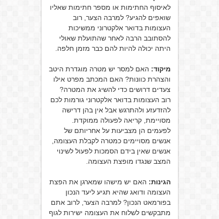
לאיסוף החתימות או מספר חתימות שאליו
שואפים להגיע? למרבה הצער, רוב
העצומות בדואר אלקטרוני ממשיכות
להסתובב הרבה לאחר שהתועלת שאולי
היתה יכולה להיות להם כבר מזמן חלפה.
מיקוד:
האם למסר יש מטרה מוגדרת היטב
והצהרת כוונות? האם המכתב מפרט אילו
צעדים דרושים כדי להשיג את המטרה?
רוב העצומות בדואר אלקטרוני גורמות לכם
להזדעזע ולהתרגש אבל אין בהן דרישה
מסויימת, קריאה לפעולה ממוקדת.
לפעמים הן מצביעות על אחריותם של
אנשים מסויימים כמטרה לקבלת העצומה,
אנשים שאין בידם הסמכות לפעול לשינוי
המצב שנגדו מופצת העצומה.
הגינות:
האם יש מישהו שמארגן את הפצת
העצומה ודואג שהיא תגיע ליעד הנכון
בפורמאט הנכון? למרבה הצער, לרוב אתם
מתבקשים לשלוח את העצומה ישירות לגוף