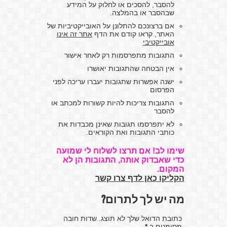
להסבר, להסכים או לחלוק על המידע
שבהסבר או בהמלצה.
אם ברצונכם להתלונן על האובייקטיביות של
האתר, קראו קודם את הדף
אתר זה אינו
אובייקטיבי
התגובות מתפרסמות רק לאחר אישור
אין הבטחה שהתגובות יאושרו
ישנה אפשרות שתגובות יעברו עריכה לפני
הפרסום
התגובות צריכות להיות קשורות למכתב או
להסבר
לא יתפרסמו תגובות שאינן מכבדות את
כותבי התגובות ואת הקוראים.
שימו לב! אם תרצו לשלוח לי שמועה
כדי שאבדוק אותה, התגובות הן לא
המקום.
הקליקו כאן לדף צרו קשר
מה יש לך לתרום?
כתובת הדואל שלך לא תוצג. שדות חובה
מסומנים ב
*