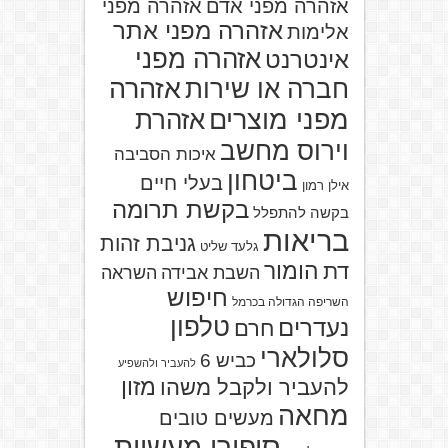
אזהרה מפני אדם
אזהרה מפני
אזהרה מפני אתר
אלימות
אזהרה מפני
אינטרנט
אזהרה
חברה או שירות
מפני מוצרים
אזהרת
וירוס מחשב
איכות הסביבה
ביטחון
בעלי חיים
אילן רמון
בקשת תרומה
בקשה להתפלל
בריאות
גניבת זהות
גלעד שליט
הומור
דת
השבת אבידה
השראה
חיפוש
השריפה הגדולה בכרמל
טלפון
נעדרים
חרם
סלולארי
כביש 6
להעביר ולהשפיע
מזון
להעביר ולקבל משהו
מחאה
מעשים טובים
סיפורי מעשיות