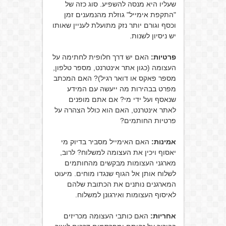
שעליו היא מנסה להשפיע. סוג כזה של
"התקפת אימייל" גוזלת מהנמענים זמן
וכסף וגורם יותר נזק מתועלת לעניין שאותו
יש ניסיון לשנות.
פרטיות:
האם יש דרך חלופית לחתימה על
העצומה (כגון אתר אינטרנט, מספר טלפון,
מספר פאקס או דואר רגיל)? האם המכתב
מפרט בבהירות מה ייעשה עם המידע
שנאסף ועל ידי מי? אם אתם מופנים
לאתר אינטרנט, האם הוא כולל הצהרה על
פרטיות החותמים?
אמינות:
האם האימייל מסביר בדיוק מי
יאסוף ויכין את העצומה למשלוח? לרוב,
מארגני העצומות מבקשים מהחותמים
לשלוח אותן אל הגוף שנגדו מוחים. מיעוט
המארגנים נותנים את הכתובת שלהם
לאיסוף העצומות ואירגונן למשלוח.
אחריות:
האם כותבי העצומה מכריזים