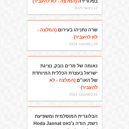
בפלורידה
(המלצה - לא להעביר)
12 בינואר 2025
שרה נתניהו בעירום
(המלצה -
לא להעביר)
26 בספטמבר 2024
נאומה של מרים נובק, נציגת
ישראל בעצרת הכללית המיוחדת
של האו"ם
(המלצה - לא
להעביר)
10 בספטמבר 2024
הבלוגרית המוסלמית ומשפיעת
רשת, הודה ג'נאט Hoda Jannat