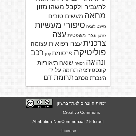
מזון
להעביר ולקבל משהו
מחאה
מעשים טובים
סיפורי מעשיות
סיינטולוגיה
עצה
עצה משפטית
סרטן
צרכנית
עצה רפואית
עצומה
פוליטיקה
רכב
פרסומת
קניון
ונהיגה
שואה
תיאוריות
רפואה
קונספירציה
תרומה על ידי
תרומת דם
העברת מכתב
זכויות היוצרים לאתר ברשיון
Creative Commons
Attribution-NonCommercial 2.5 Israel
.
License