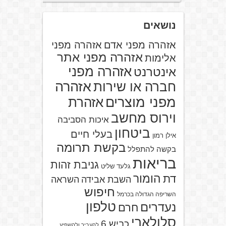
נושאים
אזהרה מפני אדם
אזהרה מפני
אזהרה מפני אתר
אלימות
אזהרה מפני
אינטרנט
אזהרה
חברה או שירות
מפני מוצרים
אזהרת
וירוס מחשב
איכות הסביבה
ביטחון
בעלי חיים
אילן רמון
בקשת תרומה
בקשה להתפלל
בריאות
גניבת זהות
גלעד שליט
הומור
דת
השבת אבידה
השראה
חיפוש
השריפה הגדולה בכרמל
טלפון
נעדרים
חרם
סלולארי
כביש 6
להעביר ולהשפיע