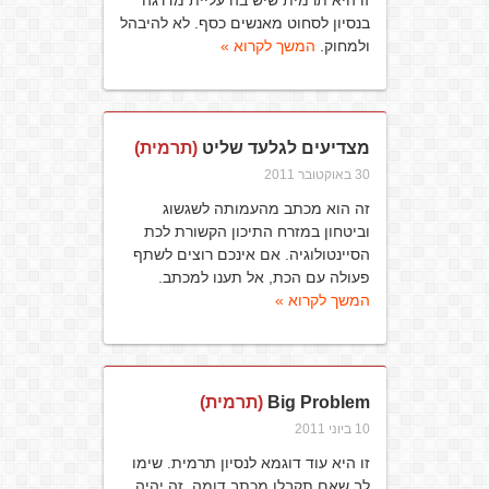
זו היא תרמית שיש בה עליית מדרגה
בנסיון לסחוט מאנשים כסף. לא להיבהל
ולמחוק.
המשך לקרוא »
מצדיעים לגלעד שליט
(תרמית)
30 באוקטובר 2011
זה הוא מכתב מהעמותה לשגשוג
וביטחון במזרח התיכון הקשורת לכת
הסיינטולוגיה. אם אינכם רוצים לשתף
פעולה עם הכת, אל תענו למכתב.
המשך לקרוא »
Big Problem
(תרמית)
10 ביוני 2011
זו היא עוד דוגמא לנסיון תרמית. שימו
לב שאם תקבלו מכתב דומה, זה יהיה