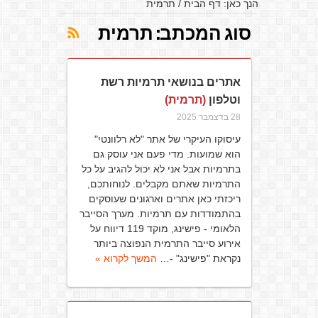
הנך כאן:
דף הבית
/
תרמית
סוג המכתב:
תרמית
אתרים בנושאי תרמיות רשת
וטלפון
(תרמית)
28 בדצמבר 2025
עיסוקו העיקרי של אתר "לא רלוונטי"
הוא שמועות. מדי פעם אני עוסק גם
בתרמיות אבל אני לא יכול להגיב על כל
התרמיות שאתם מקבלים. לנוחותכם,
ריכזתי כאן אתרים וארגונים שעוסקים
בהתמודדות עם תרמיות. מערך הסייבר
הלאומי - פישינג, מוקד 119 דיווח על
אירוע סייבר התרמית הנפוצה ביותר
נקראת "פישינג" -…
המשך לקרוא »