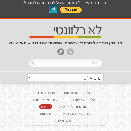
נהניתם מהאתר? האתר הועיל לכם ותרצו לתרום?
חנן כהן מגיב על מכתבי שרשרת ושמועות אינטרנט – מאז 2002
כללי
מכתב חוזר
מכתבים נפוצים
המלצה - לא להעביר
המלצה - אפשר להעביר
המלצה - לכאן ולכאן
תרמית
עזרה לשימוש במייל
חדשות האתר
ללא המלצה