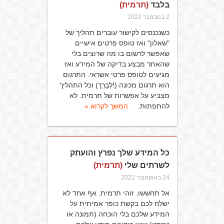
בלבד
(תרמית)
2 בנובמבר 2022
כשנכנסים לקישור עוברים תהליך של
"שאלון" ואז טופס פרטים אישיים
שאפשר לרשום בו מה שרוצים בלי
שהאתר מבצע בדיקה של המידע ואז
מגיעים לטופס פרטי אשראי. התרגום
הוא תרגום מכונה (!לְבָרֵך) וכל התהליך
מצביע על אפשרות של תרמית. לא
להתפתות.
המשך לקרוא »
כל המידע שלך נפרץ והועתק
לשרתים שלי
(תרמית)
24 באוקטובר 2022
אל תחששו. זוהי תרמית. אף אחד לא
ישלח לכם בקשת כופר אמיתית על
המידע שלכם בלי הוכחה (תמונה או