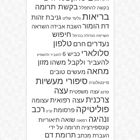
בקשת תרומה
בקשה להתפלל
בריאות
גניבת זהות
גלעד שליט
הומור
דת
השבת אבידה
השראה
חיפוש
השריפה הגדולה בכרמל
טלפון
נעדרים
חרם
סלולארי
כביש 6
להעביר ולהשפיע
מזון
להעביר ולקבל משהו
מחאה
מעשים טובים
סיפורי מעשיות
סיינטולוגיה
עצה
עצה משפטית
סרטן
צרכנית
עצה רפואית
עצומה
פוליטיקה
רכב
פרסומת
קניון
ונהיגה
שואה
תיאוריות
רפואה
קונספירציה
תרומה על ידי
תרומת דם
העברת מכתב