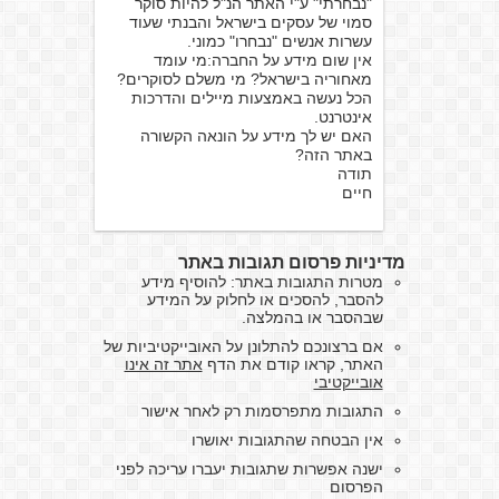
"נבחרתי" ע"י האתר הנ"ל להיות סוקר
סמוי של עסקים בישראל והבנתי שעוד
עשרות אנשים "נבחרו" כמוני.
אין שום מידע על החברה:מי עומד
מאחוריה בישראל? מי משלם לסוקרים?
הכל נעשה באמצעות מיילים והדרכות
אינטרנט.
האם יש לך מידע על הונאה הקשורה
באתר הזה?
תודה
חיים
מדיניות פרסום תגובות באתר
מטרות התגובות באתר: להוסיף מידע
להסבר, להסכים או לחלוק על המידע
שבהסבר או בהמלצה.
אם ברצונכם להתלונן על האובייקטיביות של
האתר, קראו קודם את הדף
אתר זה אינו
אובייקטיבי
התגובות מתפרסמות רק לאחר אישור
אין הבטחה שהתגובות יאושרו
ישנה אפשרות שתגובות יעברו עריכה לפני
הפרסום