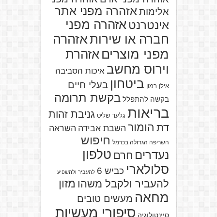
אזהרה מפני אתר
אלימות
אזהרה מפני
אינטרנט
אזהרה
חברה או שירות
מפני מוצרים
אזהרת
וירוס מחשב
איכות הסביבה
ביטחון
בעלי חיים
אילן רמון
בקשת תרומה
בקשה להתפלל
בריאות
גניבת זהות
גלעד שליט
הומור
דת
השבת אבידה
השראה
חיפוש
השריפה הגדולה בכרמל
טלפון
נעדרים
חרם
סלולארי
כביש 6
להעביר ולהשפיע
מזון
להעביר ולקבל משהו
מחאה
מעשים טובים
סיפורי מעשיות
סיינטולוגיה