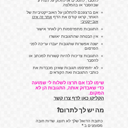
להסבר, להסכים או לחלוק על המידע
שבהסבר או בהמלצה.
אם ברצונכם להתלונן על האובייקטיביות של
האתר, קראו קודם את הדף
אתר זה אינו
אובייקטיבי
התגובות מתפרסמות רק לאחר אישור
אין הבטחה שהתגובות יאושרו
ישנה אפשרות שתגובות יעברו עריכה לפני
הפרסום
התגובות צריכות להיות קשורות למכתב או
להסבר
לא יתפרסמו תגובות שאינן מכבדות את
כותבי התגובות ואת הקוראים.
שימו לב! אם תרצו לשלוח לי שמועה
כדי שאבדוק אותה, התגובות הן לא
המקום.
הקליקו כאן לדף צרו קשר
מה יש לך לתרום?
כתובת הדואל שלך לא תוצג. שדות חובה
מסומנים ב
*