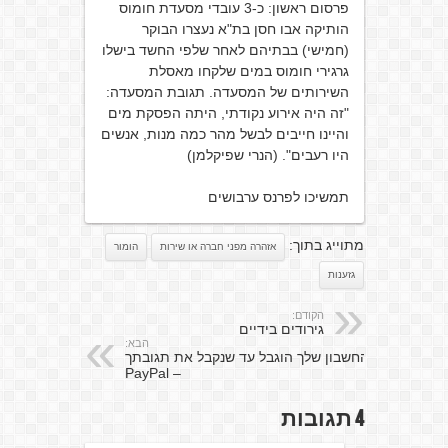
פרסום ראשון: כ-3 עובדי מסעדת חומוס
הותיקה אבו חסן בת"א נעצרו הבוקר
(חמישי) בבתיהם לאחר שלפי החשד בישלו
גרגירי חומוס במים שלקחו מאסלת
השירותים של המסעדה. תגובת המסעדה:
"זה היה אירוע נקודתי, היתה הפסקת מים
והיינו חייבים לבשל מהר כמה מנות, אנשים
היו רעבים". (הנרי שפיקלמן)
תמשיכו לפרנס ערבושים
מתוייג בתוך:
אזהרה מפני חברה או שירות
הומור
גזענות
הקודם:
גירודים בידיים
הבא:
החשבון שלך הוגבל עד שנקבל את תגובתך
– PayPal
4 תגובות