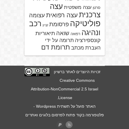
עצה
עצה משפטית
סרטן
צרכנית
עצה רפואית
עצומה
פוליטיקה
רכב
פרסומת
קניון
ונהיגה
שואה
תיאוריות
רפואה
קונספירציה
תרומה על ידי
תרומת דם
העברת מכתב
זכויות היוצרים לאתר ברשיון
Creative Commons
Attribution-NonCommercial 2.5 Israel
.
License
האתר פועל על תשתית
Wordpress
-
פלטפורמה בקוד פתוח לפרסום בלוגים ואתרים