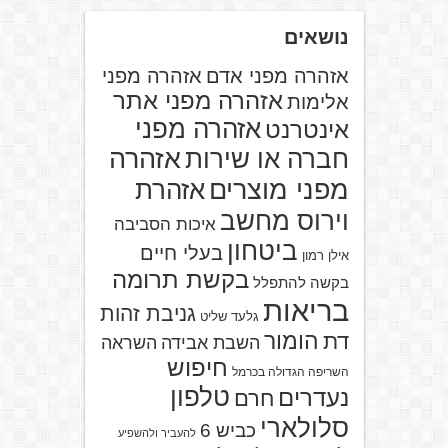
נושאים
אזהרה מפני אדם
אזהרה מפני
אזהרה מפני אתר
אלימות
אזהרה מפני
אינטרנט
אזהרה
חברה או שירות
מפני מוצרים
אזהרת
וירוס מחשב
איכות הסביבה
ביטחון
בעלי חיים
אילן רמון
בקשת תרומה
בקשה להתפלל
בריאות
גניבת זהות
גלעד שליט
הומור
דת
השבת אבידה
השראה
חיפוש
השריפה הגדולה בכרמל
טלפון
נעדרים
חרם
סלולארי
כביש 6
להעביר ולהשפיע