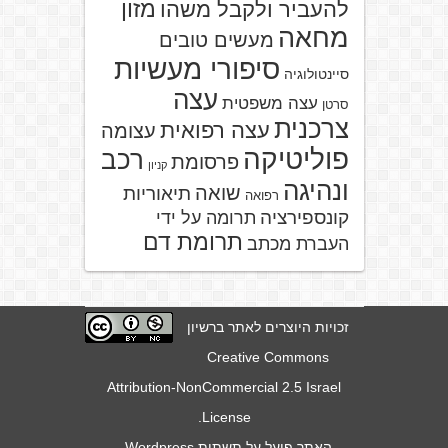
מזון
להעביר ולקבל משהו
מחאה
מעשים טובים
סיפורי מעשיות
סיינטולוגיה
עצה
עצה משפטית
סרטן
צרכנית
עצה רפואית
עצומה
פוליטיקה
רכב
פרסומת
קניון
ונהיגה
שואה
תיאוריות
רפואה
קונספירציה
תרומה על ידי
תרומת דם
העברת מכתב
זכויות היוצרים לאתר ברשיון
Creative Commons
Attribution-NonCommercial 2.5 Israel
.
License
האתר פועל על תשתית
Wordpress
-