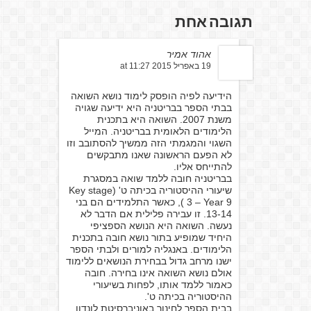
תגובה אחת
אהוד אמיר
19 באפריל 2015 at 11:27
הידיעה לפיה הופסק לימוד נושא השואה
בבתי הספר בבריטניה היא ידיעה שגויה
משנת 2007. השואה היא בתכנית
הלימודים הלאומית בבריטניה. המייל
השגוי והמגמתי הזה ממשיך להסתובב וזו
לא הפעם הראשונה שאנו מתבקשים
להתייחס אליו.
בבריטניה חובה ללמד שואה במסגרת
שיעורי ההיסטוריה בכיתה ט' (Key stage
3 – Year 9 ), כאשר התלמידים הם בני
13-14. זו עבירה פלילית אם הדבר לא
נעשה. השואה היא הנושא הספציפי
היחיד שמופיע בתור נושא חובה בתכנית
הלימודים. באנגליה למורים ולבתי הספר
ישנו מרחב גדול בבחירת הנושאים ללימוד
אולם נושא השואה אינו בחירה. חובה
כאמור ללמד אותו, לפחות בשיעורי
ההיסטוריה בכיתה ט'.
בבית הספר לחינוך באוניברסיטת לונדון