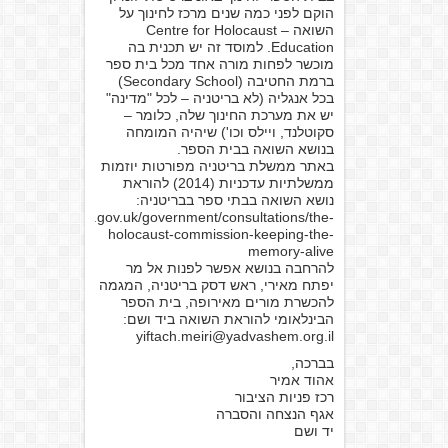
הוקם לפני כמה שנים מרכז לחינוך על
השואה – Centre for Holocaust
Education. למוסד זה יש תכנית בה
מוכשר לפחות מורה אחד מכל בית ספר
ברמת החטיבה (Secondary School)
בכל אנגליה (לא בריטניה – לכל "מדינה"
יש את מערכת החינוך שלה, כלומר –
סקוטלנד, ויילס וכו') שיהיה המומחה
בנושא השואה בבית הספר.
באתר ממשלת בריטניה מפורטות יוזמות
ממשלתיות עדכניות (2014) להוראת
נושא השואה בבתי ספר בבריטניה:
https://www.gov.uk/government/consultations/the-
holocaust-commission-keeping-the-
memory-alive
להרחבה בנושא אפשר לפנות אל מר
יפתח מאירי, ראש דסק בריטניה, המגמה
להכשרת מורים מאירופה, בית הספר
הבינלאומי להוראת השואה ביד ושם:
yiftach.meiri@yadvashem.org.il
בברכה,
אהוד אמיר
רכז פניות הציבור
אגף הנצחה והסברה
יד ושם