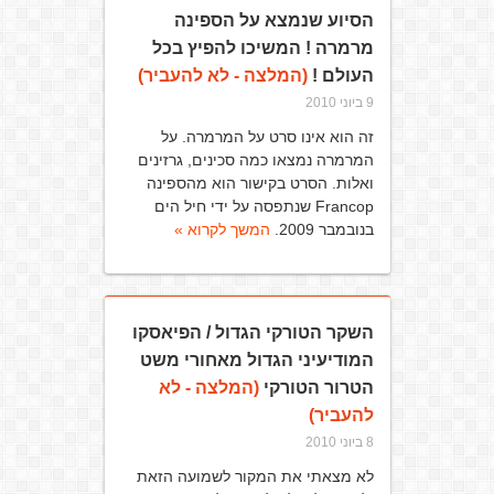
הסיוע שנמצא על הספינה
מרמרה ! המשיכו להפיץ בכל
העולם !
(המלצה - לא להעביר)
9 ביוני 2010
זה הוא אינו סרט על המרמרה. על
המרמרה נמצאו כמה סכינים, גרזינים
ואלות. הסרט בקישור הוא מהספינה
Francop שנתפסה על ידי חיל הים
בנובמבר 2009.
המשך לקרוא »
השקר הטורקי הגדול / הפיאסקו
המודיעיני הגדול מאחורי משט
הטרור הטורקי
(המלצה - לא
להעביר)
8 ביוני 2010
לא מצאתי את המקור לשמועה הזאת