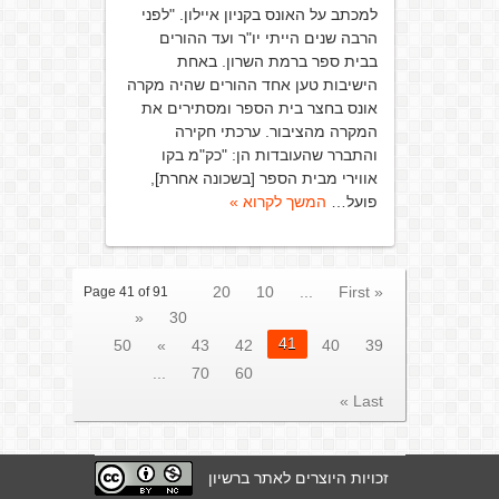
למכתב על האונס בקניון איילון. "לפני
הרבה שנים הייתי יו"ר ועד ההורים
בבית ספר ברמת השרון. באחת
הישיבות טען אחד ההורים שהיה מקרה
אונס בחצר בית הספר ומסתירים את
המקרה מהציבור. ערכתי חקירה
והתברר שהעובדות הן: "כק"מ בקו
אווירי מבית הספר [בשכונה אחרת],
פועל…
המשך לקרוא »
20
10
...
« First
Page 41 of 91
«
30
41
50
»
43
42
40
39
...
70
60
Last »
זכויות היוצרים לאתר ברשיון