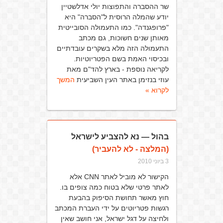
שר ההסברה והתפוצות יולי אדלשטיין
יודע שהמלה הרוסית ל"הסברה" היא
"פרופגנדה". כמו התעמולה הסובייטית
מאותן שנים חשוכות, גם מכתב
התעמולה הזה מלא בשקרים עובדתיים
ובכיסוי האמת בשם הפטריוטיות.
לקריאה נוספת - בארץ להד"ם מאת
עוזי בנזימן באתר העין השביעית
המשך
לקרוא »
בהול — נא להצביע לישראל
(המלצה - לא להעביר)
3 ביוני 2010
הקישור לא מוביל לאתר CNN אלא
לאתר פרטי שלא בטוח כמה צופים בו.
חוץ מאשר תחושת הסיפוק בהבעת
רגשות פטריוטים על ידי העברת המכתב
ולחיצה על דגל ישראל, אני חושב שאין