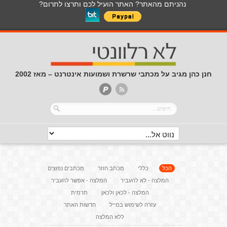
נהניתם מהאתר? האתר הועיל לכם ותרצו לתרום?
חנן כהן מגיב על מכתבי שרשרת ושמועות אינטרנט – מאז 2002
הכל
כללי
מכתב חוזר
מכתבים נפוצים
המלצה - לא להעביר
המלצה - אפשר להעביר
המלצה - לכאן ולכאן
תרמית
עזרה לשימוש במייל
חדשות האתר
ללא המלצה