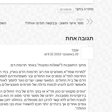
מתוייג בתוך:
תרומת דם
הקודם:
מסר אישי וחשוב- ובבקשה תפיצו אותו!!!
השקר
תגובה אחת
ענבר
20 באוקטובר 2010 at 9:32
מתוך התשובות ל"שאלות נפוצות" באתר תרומת-דם:
"למרות שמד"א מארגנים את רוב תרומות הדם בארץ, בתי 
התרומה למד"א ומפנים את החולים ובני משפחותיהם לאסוף
הדם של בית החולים. המאגר שאנו יוצרים נועד לחסוך לאו
ולאפשר להם להגיע לכמות גדולה של תורמים פוטנציאלים ב
"גופים מקצועיים כגון מד"א או בנקי הדם של בתי החולים ה
בירוקרטיות מסובכות, יתרונו של מאגר פרטי מסוג זה הוא ב
לטובת חולים ללא קשר להיכן הם מטופלים. בהחלט יתכן שב
גופים אחרים אך בינתיים יותר חכם להשאיר אותו נקי מאינ
החולה".