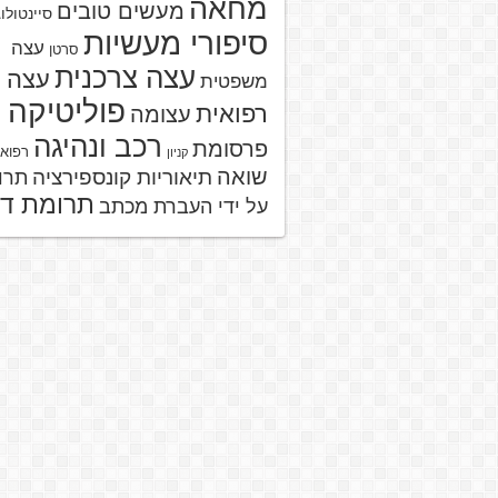
מחאה
מעשים טובים
סיינטולו
סיפורי מעשיות
עצה
סרטן
עצה צרכנית
עצה
משפטית
פוליטיקה
רפואית
עצומה
רכב ונהיגה
פרסומת
רפוא
קניון
שואה
תיאוריות קונספירציה
תרו
תרומת ד
על ידי העברת מכתב