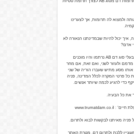
לפני חודש וחצי חברה שלי, שני לבון, הייתה זקוקה בדחיפות לתרומות דם מסוג AB לצורך תרומת טסיות
תה ולמצוא לה תרומות, אך לצערינו
קמיה.
איך יכול להיות שבמדינתנו הנאורה לא
י אדם?
ההענות לבקשה לעזרה עבור שני הייתה עצומה, מעל 250 איש בעלי סוג דם AB נרתמו והיו מוכנים
מדמם ולעזור לשני, ואם זאת, אם מחר
ג AB הוא יאלץ לעבור את אותו מסע מתיש שעברו הוריה של שני
 כל פרטי המקרה לכלל המדינה, פניה
קף כדי להגיע לכמה שיותר אנשים.
www.trumatda
ל פניה מאיתנו לבקשות לבוא ולתרום.
עוניין ללכת ולתרום דם, מטרת האתר