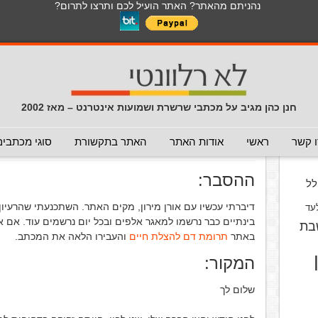
נהניתם מהאתר? האתר הועיל לכם ותרצו לתרום?
לכל התכנים באתר בנושא נגיף הקורונה
כללי
מכתב חוזר
מכתבים נפוצים
המלצה - לא להעביר
תרמית
עזרה לשימוש במייל
חדשות 
הנך כאן:
דף הבית
/
המלצה - אפשר להעביר
/
אתר תרומות דם ל
חנן כהן מגיב על מכתבי שרשרת ושמועות אינטרנט – מאז 2002
אתר תרומות דם להצלת חיים
(המל
וס
 קשר
ראשי
אודות האתר
האתר בתקשורת
סוגי מכתבים
פורסם ב 8 ביוני 2010
ההסבר:
ל
דיברתי עכשיו עם אורן מירון, מקים האתר. השתכנעתי שהרעיון
עד
בינתיים כבר נרשמו למאגר אלפים ובכל יום נרשמים עוד. אם 
בת
באתר
תרומת דם להצלת חיים
והעבירו הלאה את המכתב.
המקור:
שלום לך