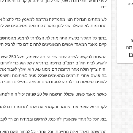
גיה
דם.
לשימחתינו הגדולה חצי מהמדינה נתרמה למאמץ כדי להציל או
התרומות לא הועילו ושני לבון נפטרה כתוצאה מסיבוכים של לו
בתוך כל תהליך בקשת התרומות לא הצלחתי להמנע מהמחשבה, 
ה
קיים מאגר המאגד אנשים המעוניינים לתרום דם כדי להציל חי
מה
ם
להגיע לבית חולים רמב"ם בחיפה בהתראה של רגע כדי לתרום 
יהיה צריך חולה אחר תרומת דם מסו
בחיפושם אחרי תורמים מתאימים שכלל פניה לעיתונות וחשיפת
לאוניברסיטאות כדי להגיע לסטודנטים והפצה במיילים רחבי הי
כאשר מאגר פשוט שכולל הרשמה של 20 שניות יכול היה לפתור את כל הבעיה.
לקחתי על עצמי את היוזמה והקמתי את אתר 'תרומות דם להצלת חיים' : m.co.il
בוא יוכל כל אחד שמעוניין להיכנס, להרשם ובמידת הצורך לקב
ההרשמה באתר אינה מחייבת, וכל אחד יוכל לבחור האם הוא מ