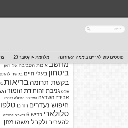
נושאים
אזהרה מפני אדם
אזהרה מפני
אזהרה מפני אתר
אלימות
אזהרה מפני
אינטרנט
אזהרה
חברה או שירות
מפני מוצרים
אזהרת ויר
פוסטים פופולאריים ביממה האחרונה
מלחמת אוקטובר 23
צרו
מחשב
איכות הסביבה
אילן רמון
ביטחון
בעלי חיים
בקשה להתפל
בריאות
בקשת תרומה
גל
הומור
דת
גניבת זהות
הש
שליט
אבידה
השראה
השריפה הגדולה בכרמל
טלפון
חיפוש נעדרים
חרם
סלולארי
כביש 6
להעביר ולהשפיע
מזון
להעביר ולקבל משהו