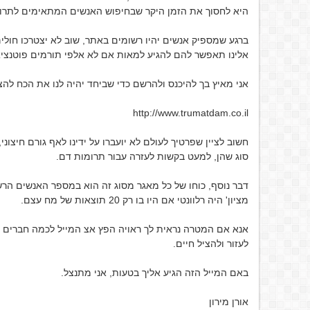
היא לחסוך את הזמן היקר שבחיפוש האנשים המתאימים לתרו
ברגע שמספיק אנשים יהיו רשומים באתר, שוב לא יצטרכו חול
אלינו תאפשר להם להגיע למאות אם לא אלפי תורמים פוטנציאל
אני מאיץ בך להיכנס ולהרשם כדי שביחד יהיה לנו את הכח להצי
http://www.trumatdam.co.il
חשוב לציין שפרטיך לעולם לא יועברו על ידינו לאף גורם חיצו
סוג שהן, למעט בקשות לעזרה עבור תרומות דם.
דבר נוסף, כוחו של כל מאגר מסוג זה הוא במספר האנשים הרשו
מציון' היה רלוונטי אם היו בו רק 20 תוצאות של מח עצם.
אנא אם המטרה נראית לך ראויה הפץ אצ המייל לכמה חברים כ
לעזור ולהציל חיים.
באם המייל הזה הגיע אליך בטעות, אני מתנצל.
אורן מירון