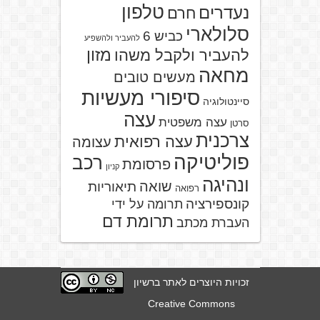
טלפון
נעדרים
חרם
סלולארי
כביש 6
להעביר ולהשפיע
מזון
להעביר ולקבל משהו
מחאה
מעשים טובים
סיפורי מעשיות
סיינטולוגיה
עצה
עצה משפטית
סרטן
צרכנית
עצה רפואית
עצומה
פוליטיקה
רכב
פרסומת
קניון
ונהיגה
שואה
תיאוריות
רפואה
קונספירציה
תרומה על ידי
תרומת דם
העברת מכתב
זכויות היוצרים לאתר ברשיון
Creative Commons