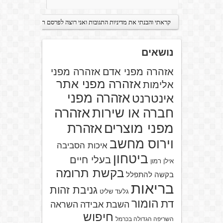
נושאים
אזהרה מפני אדם
אזהרה מפני
אזהרה מפני אתר
אלימות
אזהרה מפני
אינטרנט
אזהרה
חברה או שירות
מפני מוצרים
אזהרת
וירוס מחשב
איכות הסביבה
ביטחון
בעלי חיים
אילן רמון
בקשת תרומה
בקשה להתפלל
בריאות
גניבת זהות
גלעד שליט
הומור
דת
השבת אבידה
השראה
חיפוש
השריפה הגדולה בכרמל