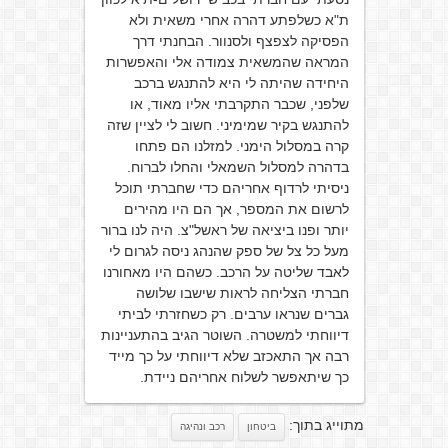
ת"א כשלפתע דהרה אחרי משאית ולא
הפסיקה לצפצף ולסנוור. הבחנתי דרך
המראה שהמשאית צמודה אלי והאפשרות
היחידה שהיתה לי היא להתנגש ברכב
שלפני, שכבר התקרבתי אליו מאוד, או
להתנגש בקיר שמימיני. חשוב לי לציין שזה
קרה במסלול הימני. למזלנו הם פתחו
בדהרה למסלול השמאלי והחלו לברוח.
ניסיתי לרדוף אחריהם כדי שחברתי תוכל
לרשום את המספר, אך הם היו מהירים
יותר ופנו ביציאה של ראשל"צ. היה לנו ברור
מעל כל צל של ספק שהנהג ניסה לגרום לי
לאבד שליטה על הרכב. כשהם היו מאחורנו
חברתי הצליחה לראות שישבו שלושה
גברים שנראו ערבים. רק כשחזרתי לביתי
דיווחתי למשטרה. השוטר הגיב בהתעניינות
רבה אך התאכזב שלא דיווחתי על כך מייד
כך שיתאפשר לשלוח אחריהם ניידת.
מתוייג בתוך:
ביטחון
רכב ונהיגה