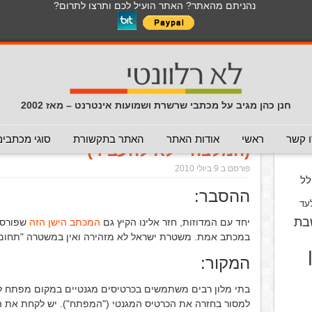
נהניתם מהאתר? האתר הועיל לכם ותרצו לתרום?
לכל התכנים באתר בנושא נגיף הקורונה
כללי
מכתב חוזר
מכתבים נפוצים
המלצה - לא להעביר
תרמית
עזרה לשימוש במייל
חדשות 
הנך כאן:
דף הבית
/
המלצה - לא להעביר
/
אזהרה ממשטרת ישראל 
חנן כהן מגיב על מכתבי שרשרת ושמועות אינטרנט – מאז 2002
אזהרה ממשטרת ישראל לגבי כרטיס
וס
 קשר
ראשי
אודות האתר
האתר בתקשורת
סוגי מכתבים
(המלצה - לא להעביר)
פורסם ב 9 ביולי 2010
ל
ההסבר:
עד
בת
יחד עם המדוזות, חזר אלינו הקיץ גם
המכתב הישן הזה
שפורסם 
במכתב אמת. משטרת ישראל לא מזהירה ואין במשטרה "תחום 
המקור:
בתי מלון רבים משתמשים בכרטיסים מגנטיים במקום מפתח לדל
למסור בחזרה את הכרטיס המגנטי ("המפתח"). יש לקחת את 