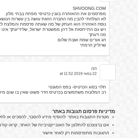
SHVOONG.COM
מפרסמים את ההאזהרה בענין כרטיסי מפתח בבתי מלון
לא הצלחתי להבין מה החברה הזאת עושה בין עשרות הנושא
נוסח האזהרה הוא העתק של מה שאתה פרסמת והמלצת לא
ויש גם התייחסות אל דהן ממשטרת ישראל, שלידיעתך אינו ק
מה דעתך
חג אורים שמח ושבת שלום
שרוליק הרמתי
הה
22 במאי 2019 at 11:52
תלוי בסוג הכרטיס- בפס המגנטי
רב המלונות משתמשים בכרטיס חדר פשוט שאין בו שום מי
מדיניות פרסום תגובות באתר
מטרות התגובות באתר: להוסיף מידע להסבר, להסכים או לח
אם ברצונכם להתלונן על האובייקטיביות של האתר, קראו קו
התגובות מתפרסמות רק לאחר אישור