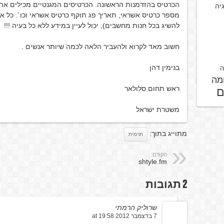
הכרטיס בהזדמנות הראשונה. הכרטיסים המגנטיים מכילים את
גיה
מספר כרטיס אשראי, תאריך פג תוקף כרטיס אשראי וכו´. כל אח
להשיג בכל חנות מחשבים), יכול לעיין במידע ללא כל בעיה !!!
חשוב מאד לקרוא ולהעביר הלאה לכמה שיותר אנשים .
בנימין דהן
ה
מה
ראש תחום סלולאר
ם
משטרת ישראל
מתוייג בתוך:
תרמית
הקודם:
shtyle.fm
2 תגובות
שרוליק הרמתי
7 בדצמבר 2012 at 19:58