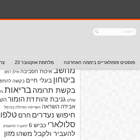
נושאים
אזהרה מפני אדם
אזהרה מפני
אזהרה מפני אתר
אלימות
אזהרה מפני
אינטרנט
אזהרה
חברה או שירות
מפני מוצרים
אזהרת ויר
פוסטים פופולאריים ביממה האחרונה
מלחמת אוקטובר 23
צרו
מחשב
איכות הסביבה
אילן רמון
ביטחון
בעלי חיים
בקשה להתפל
בריאות
בקשת תרומה
גל
הומור
דת
גניבת זהות
הש
שליט
אבידה
השראה
השריפה הגדולה בכרמל
טלפון
חיפוש נעדרים
חרם
סלולארי
כביש 6
להעביר ולהשפיע
מזון
להעביר ולקבל משהו