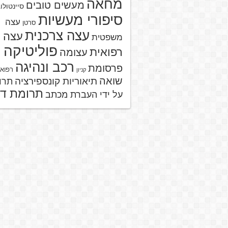
מחאה
מעשים טובים
סיינטולו
סיפורי מעשיות
עצה
סרטן
עצה צרכנית
עצה
משפטית
פוליטיקה
רפואית
עצומה
רכב ונהיגה
פרסומת
רפוא
קניון
שואה
תיאוריות קונספירציה
תרו
תרומת ד
על ידי העברת מכתב