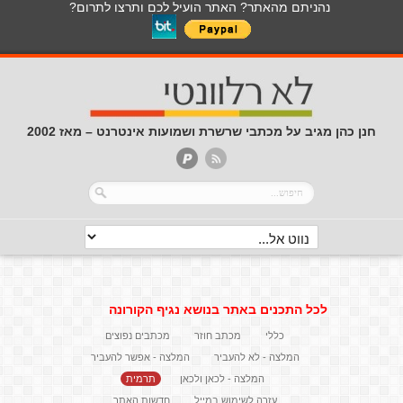
נהניתם מהאתר? האתר הועיל לכם ותרצו לתרום?
חנן כהן מגיב על מכתבי שרשרת ושמועות אינטרנט – מאז 2002
לכל התכנים באתר בנושא נגיף הקורונה
כללי
מכתב חוזר
מכתבים נפוצים
המלצה - לא להעביר
המלצה - אפשר להעביר
המלצה - לכאן ולכאן
תרמית
עזרה לשימוש במייל
חדשות האתר