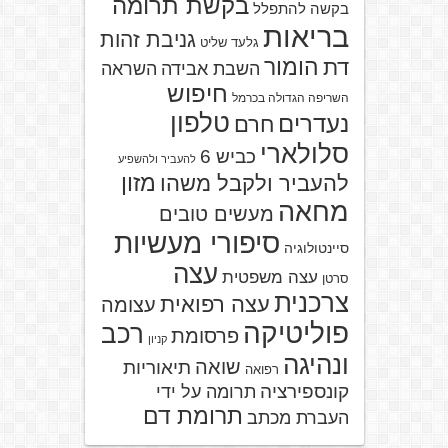
בקשת תרומה
בקשה להתפלל
בריאות
גניבת זהות
גלעד שליט
הומור
דת
השבת אבידה
השראה
חיפוש
השריפה הגדולה בכרמל
טלפון
נעדרים
חרם
סלולארי
כביש 6
להעביר ולהשפיע
מזון
להעביר ולקבל משהו
מחאה
מעשים טובים
סיפורי מעשיות
סיינטולוגיה
עצה
עצה משפטית
סרטן
צרכנית
עצה רפואית
עצומה
פוליטיקה
רכב
פרסומת
קניון
ונהיגה
שואה
תיאוריות
רפואה
קונספירציה
תרומה על ידי
תרומת דם
העברת מכתב