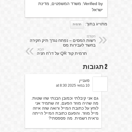
Verified by: משרד המשפטים, מדינת
ישראל
מתוייג בתוך:
תרמית
הקודם:
רשות המסים – נפתח נגדך תיק חקירה
בחשד לעבירות מס
הבא:
תרמית קוד QR על דו"ח חניה
2 תגובות
מעניין
10 במאי 2025 at 8:30
גם אני קיבלתי וכמובן הבנתי שזו שטות.
מה שהיה מוזר הפעם, זה שתמיד אני
לוחץ על כתובת המייל ורואה שזה איזה
מייל מוזר. והפעם כתובת המייל הייתה
נראית רשמית. מה פספסתי?