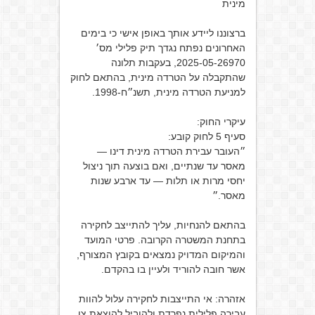
מינית
ברצוננו ליידע אותך באופן אישי כי בימים
האחרונים נפתח נגדך תיק פלילי מס׳
2025-05-26970, בעקבות תלונה
שהתקבלה על הטרדה מינית, בהתאם לחוק
למניעת הטרדה מינית, תשנ״ח-1998.
עיקרי החוק:
סעיף 5 לחוק קובע:
״העובר עבירת הטרדה מינית דינו —
מאסר עד שנתיים, ואם בוצעה תוך ניצול
יחסי מרות או תלות — עד ארבע שנות
מאסר.״
בהתאם להנחיות, עליך להתייצב לחקירה
בתחנת המשטרה הקרובה. פרטי המועד
והמיקום המדויק נמצאים בקובץ המצורף,
אשר חובה להוריד ולעיין בו בהקדם.
אזהרה: אי התייצבות לחקירה עלול להוות
עבירה פלילית נפרדת ולהוביל להוצאת צו