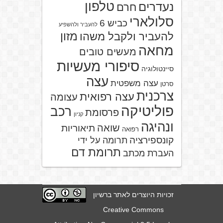
טלפון
נעדרים
חרם
סלולארי
כביש 6
להעביר ולהשפיע
מזון
להעביר ולקבל משהו
מחאה
מעשים טובים
סיפורי מעשיות
סיינטולוגיה
עצה
עצה משפטית
סרטן
צרכנית
עצה רפואית
עצומה
פוליטיקה
רכב
פרסומת
קניון
ונהיגה
שואה
תיאוריות
רפואה
קונספירציה
תרומה על ידי
תרומת דם
העברת מכתב
זכויות היוצרים לאתר ברשיון
Creative Commons