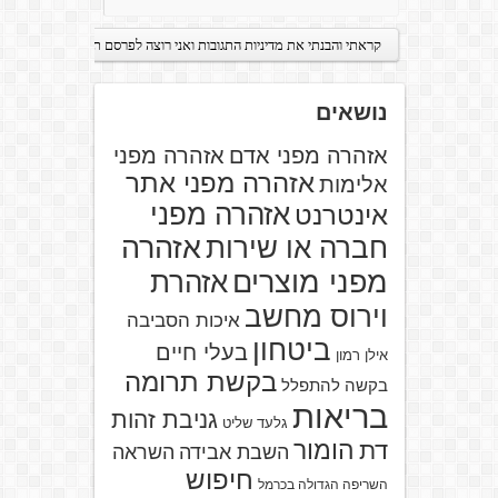
נושאים
אזהרה מפני אדם
אזהרה מפני
אזהרה מפני אתר
אלימות
אזהרה מפני
אינטרנט
אזהרה
חברה או שירות
מפני מוצרים
אזהרת
וירוס מחשב
איכות הסביבה
ביטחון
בעלי חיים
אילן רמון
בקשת תרומה
בקשה להתפלל
בריאות
גניבת זהות
גלעד שליט
הומור
דת
השבת אבידה
השראה
חיפוש
השריפה הגדולה בכרמל