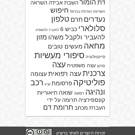
הומור
דת
השבת אבידה
השראה
חיפוש
השריפה הגדולה בכרמל
טלפון
נעדרים
חרם
סלולארי
כביש 6
להעביר ולהשפיע
מזון
להעביר ולקבל משהו
מחאה
מעשים טובים
סיפורי מעשיות
סיינטולוגיה
עצה
עצה משפטית
סרטן
צרכנית
עצה רפואית
עצומה
פוליטיקה
רכב
פרסומת
קניון
ונהיגה
שואה
תיאוריות
רפואה
קונספירציה
תרומה על ידי
תרומת דם
העברת מכתב
זכויות היוצרים לאתר ברשיון