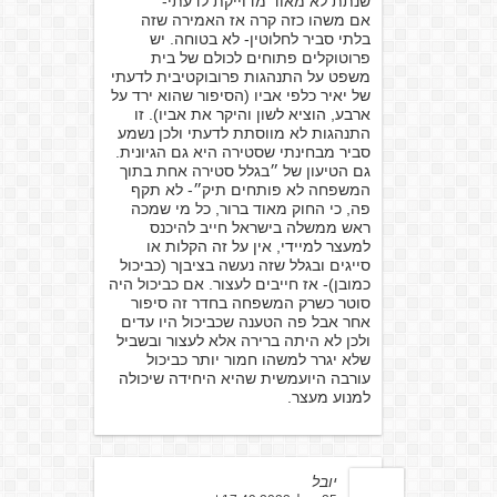
שנתת לא מאוד מדוייקת לדעתי-
אם משהו כזה קרה אז האמירה שזה
בלתי סביר לחלוטין- לא בטוחה. יש
פרוטוקלים פתוחים לכולם של בית
משפט על התנהגות פרובוקטיבית לדעתי
של יאיר כלפי אביו (הסיפור שהוא ירד על
ארבע, הוציא לשון והיקר את אביו). זו
התנהגות לא מווסתת לדעתי ולכן נשמע
סביר מבחינתי שסטירה היא גם הגיונית.
גם הטיעון של ״בגלל סטירה אחת בתוך
המשפחה לא פותחים תיק״- לא תקף
פה, כי החוק מאוד ברור, כל מי שמכה
ראש ממשלה בישראל חייב להיכנס
למעצר למיידי, אין על זה הקלות או
סייגים ובגלל שזה נעשה בציבןר (כביכול
כמובן)- אז חייבים לעצור. אם כביכול היה
סוטר כשרק המשפחה בחדר זה סיפור
אחר אבל פה הטענה שכביכול היו עדים
ולכן לא היתה ברירה אלא לעצור ובשביל
שלא יגרר למשהו חמור יותר כביכול
עורבה היועמשית שהיא היחידה שיכולה
למנוע מעצר.
יובל