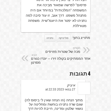
פרסום" לפרשה שמאוד מביכה את
המשפחה "המלכותית" במיוחד אם היה
מתנהל משפט. דרך אגב, זו עוד סיבה למה
נתניהו לא יפטר את היועמ"שית. משפחה
מטורללת.
מתוייג בתוך:
פוליטיקה
נתניהו
הקודם:
מכה של שטרות מזויפים
הבא:
אחד הממתיקים בקולה זירו – יוכרז כגורם
מסרטן
4 תגובות
איציק
27 במאי 2023 at 22:33
מתוך הנחה (וזו הנחה שאין לי ביסוס לה)
שגם שרה נתניהו בוחשת ומחליטה על
נושאי שלטון ומדינה, חייבת להיות דרך