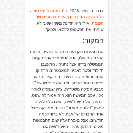
עדכון פברואר 2025:
ח"כ נעמה לזימי חזרה
על הטענה הזו בדיון בועדת הכספים של
הכנסת
. אולי היא יודעת משהו שאני לא.
שיניתי את הסטטוס ל"לכאן ולכאן".
המקור:
אם תהיתם לאן נעלם נתניהו הצעיר ומכונת
ההכפשות שלו, הנה הסיפור: לאחר הקמת
הממשלה בדיון אצל נתניהו, התעצבן
ה"ילד" וסטר לאביו. המאבטחים הרחיקו
אותו, והוא הושם במעצר בית קצר, פגיעה
פיזית בסמל שלטון, ואז הוא צייץ שהשב"כ
מבצע הפיכה משטרית, ציוץ שנמחק לאחר
מכן. עקב המעשה הוא היה אמור להישפט,
ובתיווך של היועמ"שית, הוא נשלח לגלות
למעין "חלופת מאסר" בדרום אמריקה אצל
אחד החברים של אביו. לא ברור לכמה
חודשים, אבל נאסרה עליו שום התבטאות
פוליטית בתקופה זו. היועמ"שית גם
הצליחה לייצר מעין איפול או "איסור