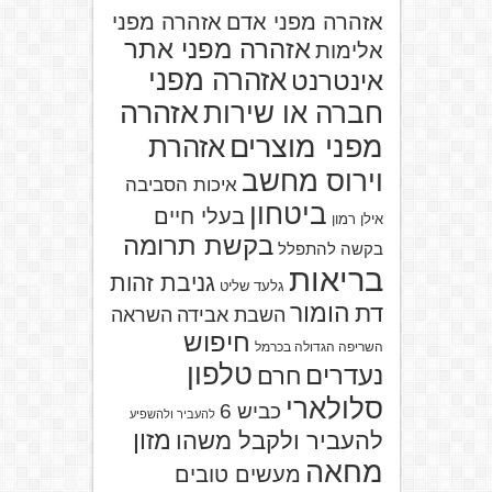
אזהרה מפני אדם
אזהרה מפני
אזהרה מפני אתר
אלימות
אזהרה מפני
אינטרנט
אזהרה
חברה או שירות
מפני מוצרים
אזהרת
וירוס מחשב
איכות הסביבה
ביטחון
בעלי חיים
אילן רמון
בקשת תרומה
בקשה להתפלל
בריאות
גניבת זהות
גלעד שליט
הומור
דת
השבת אבידה
השראה
חיפוש
השריפה הגדולה בכרמל
טלפון
נעדרים
חרם
סלולארי
כביש 6
להעביר ולהשפיע
מזון
להעביר ולקבל משהו
מחאה
מעשים טובים