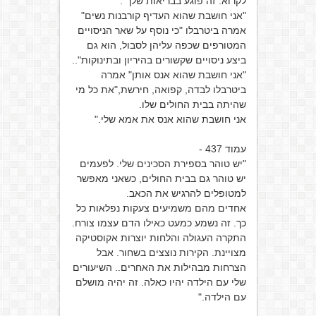
לקרוא. זה פוגע בבריאות שלך".
"אני חושבת שהוא העדיף קורבנות נשים"
אמרה ביטרבלו "כי נוסף על שאר הניסויים
המטורפים שכפה עליהן לסבול, הוא גם
ביצע ניסויים שקשורים בהיריון ובתינוקות"..
"אני חושבת שהוא אנס אותן" אמרה
ביטרבלו לבדה, קפואה, חירשת,"את כל מי
שהיתה בבית החולים שלו.
אני חושבת שהוא אנס את אמא שלי."
עמוד 437 -
"יש טוהר בספירת הסכינים שלי. לפעמים
יש טוהר גם בבית החולים, כשאני מאפשר
למטופלים להרגיש את הכאב.
אחדים מהם משמיעים צעקות נפלאות כל
כך. זה נשמע כמעט כאילו הדם עצמו צורח.
התקרה העגולה והלחות יוצרות אקוסטיקה
מצויינת. הקירות נוצצים בשחור. אבל
הצרחות מבהילות את האחרים.. השיעורים
שלי עם הילדה יהיו כאלה. זה יהיה מושלם
עם הילדה."