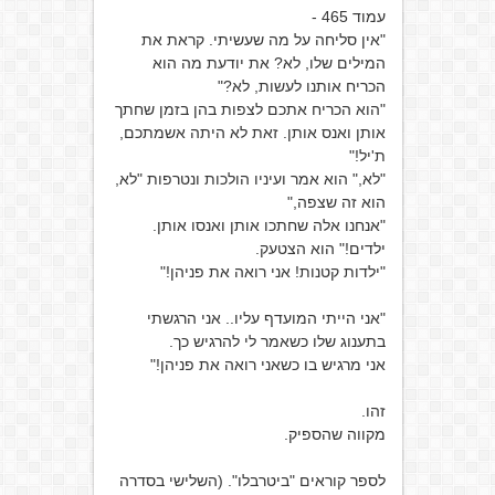
עמוד 465 -
"אין סליחה על מה שעשיתי. קראת את
המילים שלו, לא? את יודעת מה הוא
הכריח אותנו לעשות, לא?"
"הוא הכריח אתכם לצפות בהן בזמן שחתך
אותן ואנס אותן. זאת לא היתה אשמתכם,
ת'יל!"
"לא," הוא אמר ועיניו הולכות ונטרפות "לא,
הוא זה שצפה,"
"אנחנו אלה שחתכו אותן ואנסו אותן.
ילדים!" הוא הצטעק.
"ילדות קטנות! אני רואה את פניהן!"
"אני הייתי המועדף עליו.. אני הרגשתי
בתענוג שלו כשאמר לי להרגיש כך.
אני מרגיש בו כשאני רואה את פניהן!"
זהו.
מקווה שהספיק.
לספר קוראים "ביטרבלו". (השלישי בסדרה