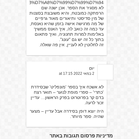
D7%A0%D7%95%D7%9B%D7%A8%D7%99%D7%99%D7%94
לא מסגיר את הספר. אכן ישנה שם
הרפתקה כמובטח, והיא משובצת בסצנות
של מין סדיסטי ותיאורים מאוד גרפיים
של מה מרגישה אישה בזמן שהיא נאנסת,
עד כמה זה כואב לה, איך האנס ממשיך
באלימות למרות תחנוניה, ואיך פתאום
בתוך כל זה יש גם "עונג".
זה לחלוטין לא לעניין, אין פה שאלה.
יוס
2 במאי 2022 at 17:15
לא אשכח איך בספר 'מונפליט' שבסידרת
'כתרי' – ספרי מופת לנוער – תואר רצח
בדם קר בפרוטרוט בפרק הראשון… עדיין
זכור לרעה.
היה יוצא דופן בסידרה אבל עדיין – מצער
שהיה. ספר מיותר.
מדיניות פרסום תגובות באתר