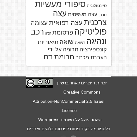
סיפורי מעשיות
סיינטולוגיה
עצה
עצה משפטית
סרטן
צרכנית
עצה רפואית
עצומה
פוליטיקה
רכב
פרסומת
קניון
ונהיגה
שואה
תיאוריות
רפואה
קונספירציה
תרומה על ידי
תרומת דם
העברת מכתב
זכויות היוצרים לאתר ברשיון
Creative Commons
Attribution-NonCommercial 2.5 Israel
.
License
האתר פועל על תשתית
Wordpress
-
פלטפורמה בקוד פתוח לפרסום בלוגים ואתרים