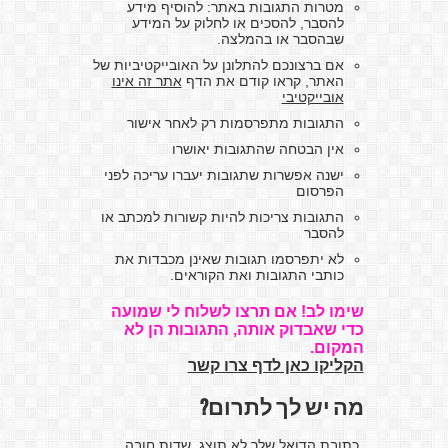
מטרות התגובות באתר: להוסיף מידע
להסבר, להסכים או לחלוק על המידע
שבהסבר או בהמלצה.
אם ברצונכם להתלונן על האובייקטיביות של
האתר, קראו קודם את הדף
אתר זה אינו
אובייקטיבי
התגובות מתפרסמות רק לאחר אישור
אין הבטחה שהתגובות יאושרו
ישנה אפשרות שתגובות יעברו עריכה לפני
הפרסום
התגובות צריכות להיות קשורות למכתב או
להסבר
לא יתפרסמו תגובות שאינן מכבדות את
כותבי התגובות ואת הקוראים.
שימו לב! אם תרצו לשלוח לי שמועה
כדי שאבדוק אותה, התגובות הן לא
המקום.
הקליקו כאן לדף צרו קשר
מה יש לך לתרום?
כתובת הדואל שלך לא תוצג. שדות חובה