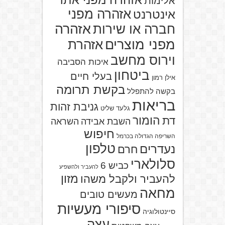
אזהרה מפני אתר
אלימות
אזהרה מפני
אינטרנט
אזהרה
חברה או שירות
מפני מוצרים
אזהרת
וירוס מחשב
איכות הסביבה
ביטחון
בעלי חיים
אילן רמון
בקשת תרומה
בקשה להתפלל
בריאות
גניבת זהות
גלעד שליט
הומור
דת
השבת אבידה
השראה
חיפוש
השריפה הגדולה בכרמל
טלפון
נעדרים
חרם
סלולארי
כביש 6
להעביר ולהשפיע
מזון
להעביר ולקבל משהו
מחאה
מעשים טובים
סיפורי מעשיות
סיינטולוגיה
עצה