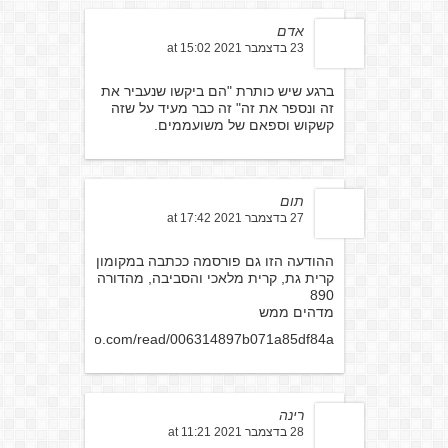
אדם
23 בדצמבר 2021 at 15:02
ברגע שיש כותרת "הם ביקשו שנעביר את
זה ונספר את זה" זה כבר מעיד על שזה
קשקוש וספאם של משועממים.
תום
27 בדצמבר 2021 at 17:42
ההודעה הזו גם פורסמה ככתבה במקומון
קרית גת, קרית מלאכי והסביבה, מהדורה
890
מדהים ממש
tps://en.calameo.com/read/006314897b071a85df84a
רינה
28 בדצמבר 2021 at 11:21