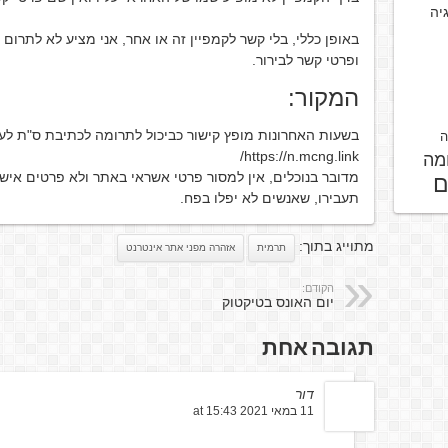
גיה
באופן כללי, בלי קשר לקמפיין זה או אחר, אני מציע לא לתר
ופרטי קשר לבירור.
המקור:
בשעות האחרונות מופץ קישור כביכול לתרומה לכתיבת ס"ת לעי
ה
https://n.mcng.link/
מה
מדובר בנוכלים, אין למסור פרטי אשראי באתר ולא פרטים אישי
ם
תעבירו, שאנשים לא יפלו בפח.
מתוייג בתוך:
תרמית
אזהרה מפני אתר אינטרנט
הקודם:
יום האונס בטיקטוק
תגובה אחת
דור
11 במאי 2021 at 15:43