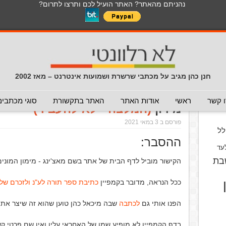
נהניתם מהאתר? האתר הועיל לכם ותרצו לתרום?
לכל התכנים באתר בנושא נגיף הקורונה
כללי
מכתב חוזר
מכתבים נפוצים
המלצה - לא להעביר
תרמית
עזרה לשימוש במייל
חדשות 
הנך כאן:
דף הבית
/
המלצה - לא להעביר
/
תרמית תרומה לספר תו
חנן כהן מגיב על מכתבי שרשרת ושמועות אינטרנט – מאז 2002
תרמית תרומה לספר תורה לעילוי 
וס
 קשר
ראשי
אודות האתר
האתר בתקשורת
סוגי מכתבים
מירון
(המלצה - לא להעביר)
פורסם ב 3 במאי 2021
ל
ההסבר:
עד
בת
הקישור מוביל לדף הבית של אתר בשם מאצ'ינג - מימון המונים
ככל הנראה, מדובר בקמפיין
כתיבת ספר תורה לע"נ ולזכרם של 45 הרוגי מירו
הפנו אותי גם
לכתבה
שבה מיכאל כהן טוען שהוא זה שיצר את 
בדף הקמפיין לא מופיע שמו של האחראי עליו ואין שם פרטי קש