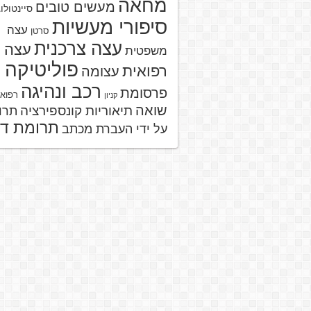
מחאה
מעשים טובים
סיינטולו
סיפורי מעשיות
עצה
סרטן
עצה צרכנית
עצה
משפטית
פוליטיקה
רפואית
עצומה
רכב ונהיגה
פרסומת
רפוא
קניון
שואה
תיאוריות קונספירציה
תרו
תרומת ד
על ידי העברת מכתב