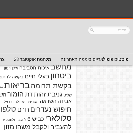
נושאים
אזהרה מפני אדם
אזהרה מפני
אזהרה מפני אתר
אלימות
אזהרה מפני
אינטרנט
אזהרה
חברה או שירות
מפני מוצרים
אזהרת ויר
פוסטים פופולאריים ביממה האחרונה
מלחמת אוקטובר 23
צרו
מחשב
איכות הסביבה
אילן רמון
ביטחון
בעלי חיים
בקשה להתפל
בריאות
בקשת תרומה
גל
הומור
דת
גניבת זהות
הש
שליט
אבידה
השראה
השריפה הגדולה בכרמל
טלפון
חיפוש נעדרים
חרם
סלולארי
כביש 6
להעביר ולהשפיע
מזון
להעביר ולקבל משהו