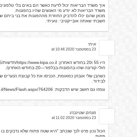
איך משרד הבריאות יכול לדעת כאשר הם באים בלי טלפונים
משרד הבריאות לא יודע מי האנשים שהיו בהפגנות.
מכאן שהם יכלו להדביק החוזרת מההפגנות את בני ביתם שב
חשבתי שאתה אובייקטיבי. טעיתי.
איתי
23 בספטמבר 2020 at 10:46
היו 55 ו20 בחודש האחרון:
חולי-קורונה-שהו-בהפגנות-בבלפור—20-בחודש-האחרון/
.
כשהבן שלי אובחן כמאומת, הכניסו את כל קבוצת הנערים 
לבידוד.
וגמזו גם חושב שיש הדבקות:
o.il/News/Flash.aspx/764206
מנחם שטינברג
23 בספטמבר 2020 at 11:02
הכול נכון פרט לכך שנכתב "היא שטח פתוח שלא נדבקים בו 
פחות.