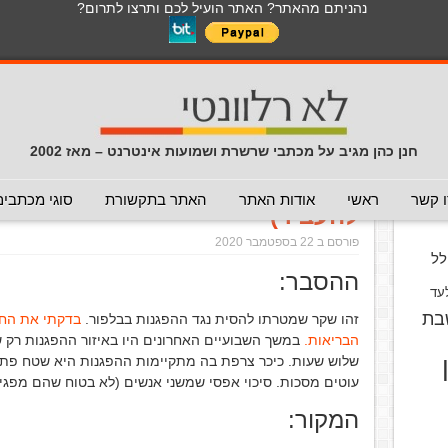
נהניתם מהאתר? האתר הועיל לכם ותרצו לתרום?
לכל התכנים באתר בנושא נגיף הקורונה
כללי
מכתב חוזר
מכתבים נפוצים
המלצה - לא להעביר
תרמית
עזרה לשימוש במייל
חדשות 
הנך כאן:
דף הבית
/
המלצה - לא להעביר
/
תמותה מקורונה בגלל 
חנן כהן מגיב על מכתבי שרשרת ושמועות אינטרנט – מאז 2002
תמותה מקורונה בגלל ההפגנות ב
וס
 קשר
ראשי
אודות האתר
האתר בתקשורת
סוגי מכתבים
להעביר)
פורסם ב 22 בספטמבר 2020
ל
ההסבר:
עד
בת
זהו שקר שמטרתו להסית נגד ההפגנות בבלפור.
בדקתי את החק
הבריאות.
במשך השבועיים האחרונים היו באיזור ההפגנות רק
שלוש שעות. כיכר צרפת בה מתקיימות ההפגנות היא שטח פתוח
עוטים מסכות. סיכוי אפסי שמשני אנשים (לא בטוח שהם מפגיני
המקור: