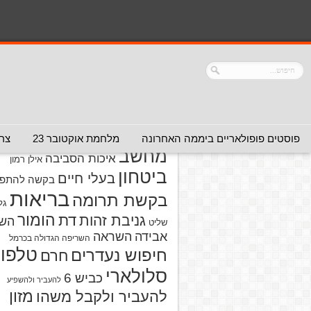
נושאים
אזהרה מפני אדם
אזהרה מפני
אזהרה מפני אתר
אלימות
אזהרה מפני
אינטרנט
אזהרה
חברה או שירות
מפני מוצרים
אזהרת ויר
פוסטים פופולאריים ביממה האחרונה
מלחמת אוקטובר 23
צרו
מחשב
איכות הסביבה
אילן רמון
ביטחון
בעלי חיים
בקשה להתפל
בריאות
בקשת תרומה
גל
הומור
דת
גניבת זהות
הש
שליט
אבידה
השראה
השריפה הגדולה בכרמל
טלפון
חיפוש נעדרים
חרם
סלולארי
כביש 6
להעביר ולהשפיע
מזון
להעביר ולקבל משהו