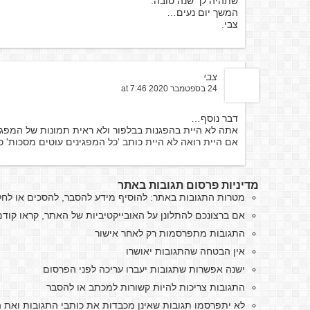
שתהיה לך שנה טובה.
המשך יום נעים…
צבי.
צבי
24 בספטמבר 2020 at 7:46
דבר נוסף…
אתה לא היית בהפגנות בבלפור ולא ראית תמונות של המפגי
אם היית רואה לא היית כותב 'כל המפגינים עוטים מסכות' כי ז
מדיניות פרסום תגובות באתר
מטרות התגובות באתר: להוסיף מידע להסבר, להסכים או לח
אם ברצונכם להתלונן על האובייקטיביות של האתר, קראו קו
התגובות מתפרסמות רק לאחר אישור
אין הבטחה שהתגובות יאושרו
ישנה אפשרות שתגובות יעברו עריכה לפני הפרסום
התגובות צריכות להיות קשורות למכתב או להסבר
לא יתפרסמו תגובות שאינן מכבדות את כותבי התגובות ואת ה