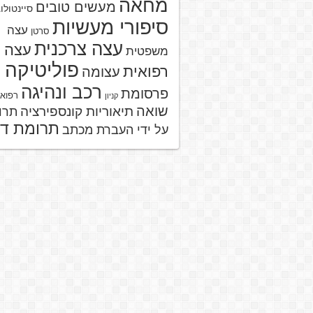
מחאה
מעשים טובים
סיינטולו
סיפורי מעשיות
עצה
סרטן
עצה צרכנית
עצה
משפטית
פוליטיקה
רפואית
עצומה
רכב ונהיגה
פרסומת
רפוא
קניון
שואה
תיאוריות קונספירציה
תרו
תרומת ד
על ידי העברת מכתב