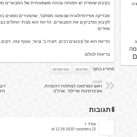
בקיבוץ שומרת יש תמותה גבוהה משמעותית של המבוגרים מקו
גיה
מבדיקה אפידמיולוגית שבוצעה מסתבר, שהצעירים נוסעים באוט
לקיבוץ ומדביקים את המבוגרים. הדיווח הוא מבתי החולים בצפ
אחרים.
הדיווח הוא על קיבוצים רבים, דגניה ב' גניגר, עוטף עזה, זיקים
ה
מה
בריאות לכולם.
ם
מתוייג בתוך:
פוליטיקה
נגיף הקורונה
הקודם:
ראש המרפאה למחלות זיהומיות,
דוב
אוניברסיטת מרילנד, ארה"ב
6 תגובות
עודד ז
22 בספטמבר 2020 at 12:28