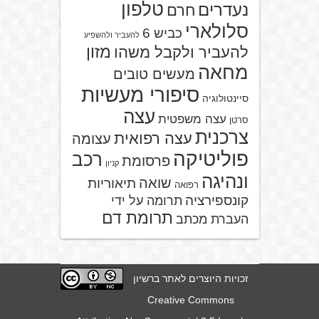
טלפון
נעדרים
חרם
סלולארי
כביש 6
להעביר ולהשפיע
מזון
להעביר ולקבל משהו
מחאה
מעשים טובים
סיפורי מעשיות
סיינטולוגיה
עצה
עצה משפטית
סרטן
צרכנית
עצה רפואית
עצומה
פוליטיקה
רכב
פרסומת
קניון
ונהיגה
שואה
תיאוריות
רפואה
קונספירציה
תרומה על ידי
תרומת דם
העברת מכתב
זכויות היוצרים לאתר ברשיון
Creative Commons