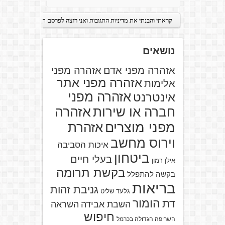
נושאים
אזהרה מפני אדם
אזהרה מפני
אזהרה מפני אתר
אלימות
אזהרה מפני
אינטרנט
אזהרה
חברה או שירות
מפני מוצרים
אזהרת
וירוס מחשב
איכות הסביבה
ביטחון
בעלי חיים
אילן רמון
בקשת תרומה
בקשה להתפלל
בריאות
גניבת זהות
גלעד שליט
הומור
דת
השבת אבידה
השראה
חיפוש
השריפה הגדולה בכרמל