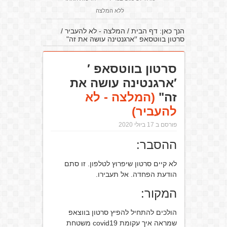
ללא המלצה
הנך כאן:
דף הבית
/
המלצה - לא להעביר
/
סרטון בווטסאפ ′′ארגנטינה עושה את זה"
סרטון בווטסאפ ′
′ארגנטינה עושה את
זה"
(המלצה - לא
להעביר)
פורסם ב 17 ביולי 2020
ההסבר:
לא קיים סרטון שיפרוץ לטלפון. זו סתם
הודעת הפחדה. אל תעבירו.
המקור:
הולכים להתחיל להפיץ סרטון בווצאפ
שמראה איך עקומת covid19 משטחת