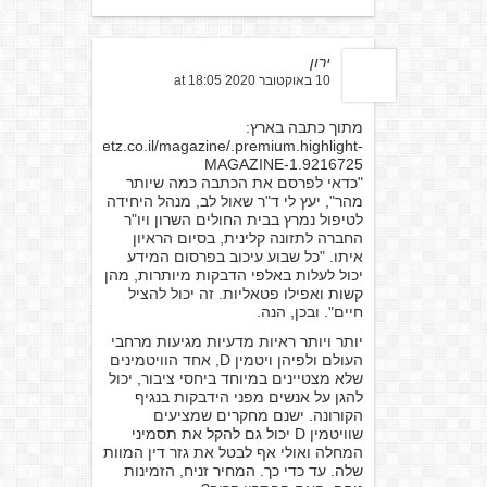
ירון
10 באוקטובר 2020 at 18:05
מתוך כתבה בארץ:
https://www.haaretz.co.il/magazine/.premium.highlight-
MAGAZINE-1.9216725
"כדאי לפרסם את הכתבה כמה שיותר
מהר", יעץ לי ד"ר שאול לב, מנהל היחידה
לטיפול נמרץ בבית החולים השרון ויו"ר
החברה לתזונה קלינית, בסיום הראיון
איתו. "כל שבוע עיכוב בפרסום המידע
יכול לעלות באלפי הדבקות מיותרות, מהן
קשות ואפילו פטאליות. זה יכול להציל
חיים". ובכן, הנה.
יותר ויותר ראיות מדעיות מגיעות מרחבי
העולם ולפיהן ויטמין D, אחד הוויטמינים
שלא מצטיינים במיוחד ביחסי ציבור, יכול
להגן על אנשים מפני הידבקות בנגיף
הקורונה. ישנם מחקרים שמציעים
שוויטמין D יכול גם להקל את תסמיני
המחלה ואולי אף לבטל את גזר דין המוות
שלה. עד כדי כך. המחיר זניח, הזמינות