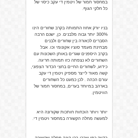
במחסור חמור של ויטמין די עקב כיסוי של
כל חלקי הגוף.
בניו יורק אחוז התמותה בקרב שחורים הינו
300% יותר גבוה מלבנים. כן, ישנם הרבה
הסברים לכאורה בין שחורים ולבנים
מבחינת מעמד סוציו אקונומי וכו. אבל
בקרב היספנים שגרים באותן השכונות עם
השחורים לא נצפתה כזו תמותה חריגה.
כידוע, לשחורים החיים בחצי הכדור הצפוני,
קשה מאוד לייצר מספיק ויטמין די עקב
עורם הכהה . לכן כמעט כל השחורים
בארהב במיוחד בערים, במחסור חמור של
הוויטמין.
יותר ויותר הוכחות חותכות שקורונה היא
למעשה מחלה הקשורה במחסור ויטמין די.
בדיוק כמו שברי-ברי הינה מחלה שקשורה