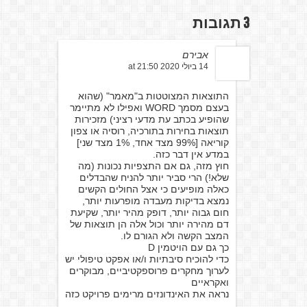
3 תגובות
אבירם
14 ביולי 2020 at 21:50
התוצאות המצוטטות ב"מאמר" (שהוא
בעצם מסמך WORD ואפילו לא מתיימר
שהופיע בכתב עת מדעי רציני) מזכירות
תוצאות בחירות בתורכיה, רוסיה או צפון
קוריאה [99% מצד אחד, 1% מצד שני]
במדע אין דבר כזה.
חוץ מזה, גם אם התצפיות נכונות (מה
שלא!) הרי סביר יותר להניח שהבדלים
כאלה מופיעים כי אצל החולים הקשים
נמצא בדיקות מעבדה מופרעות יותר,
חום גבוה יותר, דופק מהיר יותר, שקיעת
דם מהירה יותר וכול אלה הן תוצאות של
המצב הקשה ולא הגורם לו.
כך גם עם הויטמין D
כדי להוכיח סיבתיות ו/או אפקט טיפולי יש
לערוך מחקרים פרוספקטיביים, מבוקרים
ואקראיים
נראה את האינדונזים מרימים פרויקט כזה