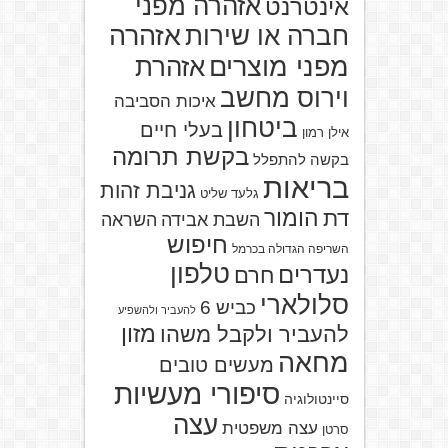
אזהרה מפני
אינטרנט
אזהרה
חברה או שירות
מפני מוצרים
אזהרת
וירוס מחשב
איכות הסביבה
ביטחון
בעלי חיים
אילן רמון
בקשת תרומה
בקשה להתפלל
בריאות
גניבת זהות
גלעד שליט
הומור
דת
השבת אבידה
השראה
חיפוש
השריפה הגדולה בכרמל
טלפון
נעדרים
חרם
סלולארי
כביש 6
להעביר ולהשפיע
מזון
להעביר ולקבל משהו
מחאה
מעשים טובים
סיפורי מעשיות
סיינטולוגיה
עצה
עצה משפטית
סרטן