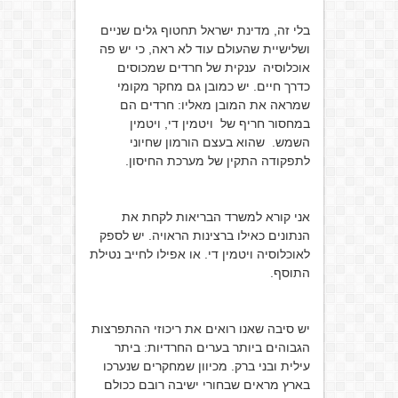
בלי זה, מדינת ישראל תחטוף גלים שניים
ושלישיית שהעולם עוד לא ראה, כי יש פה
אוכלוסיה ענקית של חרדים שמכוסים
כדרך חיים. יש כמובן גם מחקר מקומי
שמראה את המובן מאליו: חרדים הם
במחסור חריף של ויטמין די, ויטמין
השמש. שהוא בעצם הורמון שחיוני
לתפקודה התקין של מערכת החיסון.
אני קורא למשרד הבריאות לקחת את
הנתונים כאילו ברצינות הראויה. יש לספק
לאוכלוסיה ויטמין די. או אפילו לחייב נטילת
התוסף.
יש סיבה שאנו רואים את ריכוזי ההתפרצות
הגבוהים ביותר בערים החרדיות: ביתר
עילית ובני ברק. מכיוון שמחקרים שנערכו
בארץ מראים שבחורי ישיבה רובם ככולם