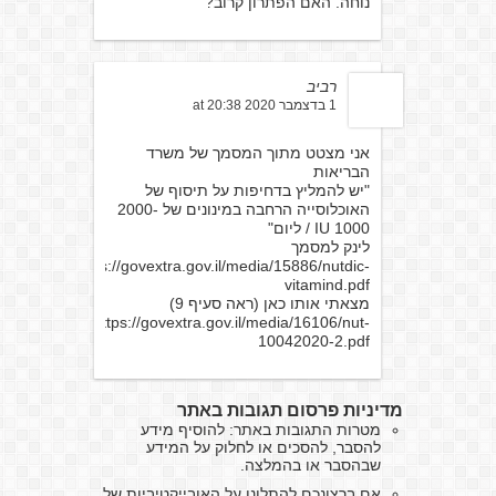
נוחה. האם הפתרון קרוב?
רביב
1 בדצמבר 2020 at 20:38
אני מצטט מתוך המסמך של משרד
הבריאות
"יש להמליץ בדחיפות על תיסוף של
האוכלוסייה הרחבה במינונים של 2000-
1000 IU / ליום"
לינק למסמך
https://govextra.gov.il/media/15886/nutdic-
vitamind.pdf
מצאתי אותו כאן (ראה סעיף 9)
https://govextra.gov.il/media/16106/nut-
10042020-2.pdf
מדיניות פרסום תגובות באתר
מטרות התגובות באתר: להוסיף מידע
להסבר, להסכים או לחלוק על המידע
שבהסבר או בהמלצה.
אם ברצונכם להתלונן על האובייקטיביות של