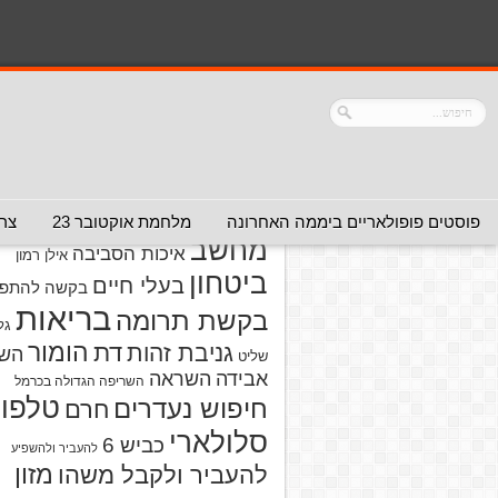
נושאים
אזהרה מפני אדם
אזהרה מפני
אזהרה מפני אתר
אלימות
אזהרה מפני
אינטרנט
אזהרה
חברה או שירות
מפני מוצרים
אזהרת ויר
פוסטים פופולאריים ביממה האחרונה
מלחמת אוקטובר 23
צרו
מחשב
איכות הסביבה
אילן רמון
ביטחון
בעלי חיים
בקשה להתפל
בריאות
בקשת תרומה
גל
הומור
דת
גניבת זהות
הש
שליט
אבידה
השראה
השריפה הגדולה בכרמל
טלפון
חיפוש נעדרים
חרם
סלולארי
כביש 6
להעביר ולהשפיע
מזון
להעביר ולקבל משהו