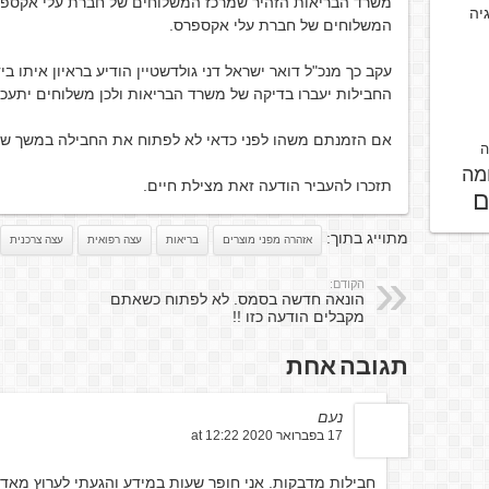
משרד הבריאות הזהיר שמרכז המשלוחים של חברת עלי אקספר
גיה
המשלוחים של חברת עלי אקספרס.
עקב כך מנכ"ל דואר ישראל דני גולדשטיין הודיע בראיון איתו 
החבילות יעברו בדיקה של משרד הבריאות ולכן משלוחים יתעכב
אם הזמנתם משהו לפני כדאי לא לפתוח את החבילה במשך שבוע
ה
מה
תזכרו להעביר הודעה זאת מצילת חיים.
ם
מתוייג בתוך:
אזהרה מפני מוצרים
בריאות
עצה רפואית
עצה צרכנית
הקודם:
הונאה חדשה בסמס. לא לפתוח כשאתם
מקבלים הודעה כזו !!
תגובה אחת
נעם
17 בפברואר 2020 at 12:22
חבילות מדבקות. אני חופר שעות במידע והגעתי לערוץ מאד 