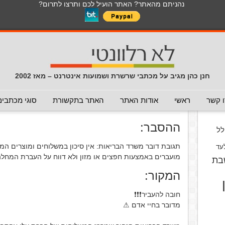
נהניתם מהאתר? האתר הועיל לכם ותרצו לתרום?
לכל התכנים באתר בנושא נגיף הקורונה
כללי
מכתב חוזר
מכתבים נפוצים
המלצה - לא להעביר
תרמית
עזרה לשימוש במייל
חדשות 
הנך כאן:
דף הבית
/
המלצה - לא להעביר
/
חבילות מסין נגועות בו
חנן כהן מגיב על מכתבי שרשרת ושמועות אינטרנט – מאז 2002
חבילות מסין נגועות בוירוס קורונה
וס
 קשר
ראשי
אודות האתר
האתר בתקשורת
סוגי מכתבים
פורסם ב 27 בינואר 2020
ההסבר:
ל
תגובת דובר משרד הבריאות: אין סיכון במשלוחים ומוצרים המגיע
עד
מועברים באמצעות חפצים או מזון ולא דווח על העברת המחלה 
בת
המקור:
חובה להעביר❗❗❗
מדובר בחיי אדם ⚠