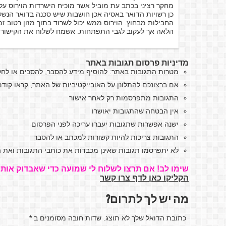
מחקר רציני בכתב עת מוביל אשר מוכיח הישרדות הוירוס ע
כן רשויות הדואר באסיה אכן חושבות שיש סכנה בדואר הנ
החבילות מבחוץ. הוירוס ממש יכול לשרוד בתוך מזון רטוב זמן
הלאה אך לעקוב לגבי התפתחות. אשמח לשלוח את הקישורים
מדיניות פרסום תגובות באתר
מטרות התגובות באתר: להוסיף מידע להסבר, להסכים או לח
אם ברצונכם להתלונן על האובייקטיביות של האתר, קראו קו
התגובות מתפרסמות רק לאחר אישור
אין הבטחה שהתגובות יאושרו
ישנה אפשרות שתגובות יעברו עריכה לפני הפרסום
התגובות צריכות להיות קשורות למכתב או להסבר
לא יתפרסמו תגובות שאינן מכבדות את כותבי התגובות ואת ה
שימו לב! אם תרצו לשלוח לי שמועה כדי שאבדוק אותה
הקליקו כאן לדף צרו קשר
מה יש לך לתרום?
כתובת הדואל שלך לא תוצג. שדות חובה מסומנים ב
*