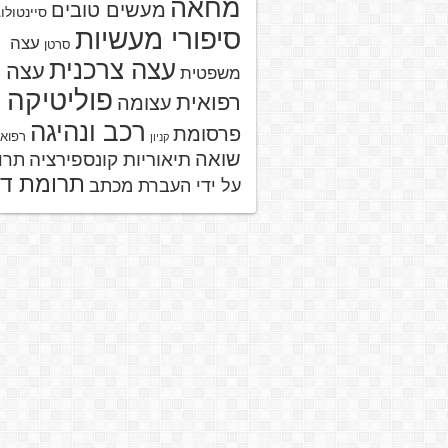
מחאה
מעשים טובים
סיינטולו
סיפורי מעשיות
עצה
סרטן
עצה צרכנית
עצה
משפטית
פוליטיקה
רפואית
עצומה
רכב ונהיגה
פרסומת
רפוא
קניון
שואה
תיאוריות קונספירציה
תרו
תרומת ד
על ידי העברת מכתב