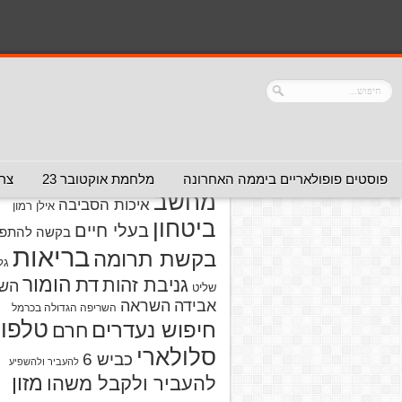
נושאים
אזהרה מפני אדם
אזהרה מפני
אזהרה מפני אתר
אלימות
אזהרה מפני
אינטרנט
אזהרה
חברה או שירות
מפני מוצרים
אזהרת ויר
פוסטים פופולאריים ביממה האחרונה
מלחמת אוקטובר 23
צרו
מחשב
איכות הסביבה
אילן רמון
ביטחון
בעלי חיים
בקשה להתפל
בריאות
בקשת תרומה
גל
הומור
דת
גניבת זהות
הש
שליט
אבידה
השראה
השריפה הגדולה בכרמל
טלפון
חיפוש נעדרים
חרם
סלולארי
כביש 6
להעביר ולהשפיע
מזון
להעביר ולקבל משהו