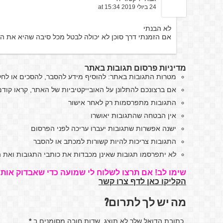
24 ביולי 2019 at 15:34
לא הבנתי
אם הזמנתי דרך סוכן לא יכולה לבטל מכל סיבה שהיא את ה
מדיניות פרסום תגובות באתר
מטרות התגובות באתר: להוסיף מידע להסבר, להסכים או לח
אם ברצונכם להתלונן על האובייקטיביות של האתר, קראו קו
התגובות מתפרסמות רק לאחר אישור
אין הבטחה שהתגובות יאושרו
ישנה אפשרות שתגובות יעברו עריכה לפני הפרסום
התגובות צריכות להיות קשורות למכתב או להסבר
לא יתפרסמו תגובות שאינן מכבדות את כותבי התגובות ואת ה
שימו לב! אם תרצו לשלוח לי שמועה כדי שאבדוק אותה
הקליקו כאן לדף צרו קשר
מה יש לך לתרום?
כתובת הדואל שלך לא תוצג. שדות חובה מסומנים ב
*