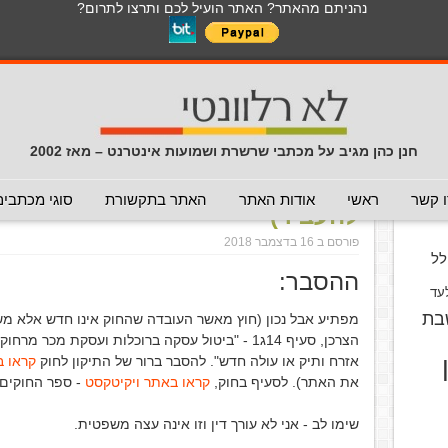
נהניתם מהאתר? האתר הועיל לכם ותרצו לתרום?
לכל התכנים באתר בנושא נגיף הקורונה
כללי
מכתב חוזר
מכתבים נפוצים
המלצה - לא להעביר
תרמית
עזרה לשימוש במייל
חדשות 
הנך כאן:
דף הבית
/
המלצה - אפשר להעביר
/
ביטול טיסה בזול על
חנן כהן מגיב על מכתבי שרשרת ושמועות אינטרנט – מאז 2002
ביטול טיסה בזול על ידי אזרחים ו
וס
 קשר
ראשי
אודות האתר
האתר בתקשורת
סוגי מכתבים
להעביר)
פורסם ב 16 בדצמבר 2018
ל
ההסבר:
עד
בת
הצרכן, סעיף 14ג1 - "ביטול עסקה ברוכלות ועסקת מכ
אזרח ותיק או עולה חדש". להסבר ברור של התיקון לחוק
קראו ב
את האתר). לסעיף בחוק,
קראו באתר ויקיטקסט
- ספר החוקים 
שימו לב - אני לא עורך דין וזו אינה עצה משפטית.