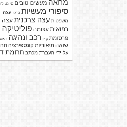
מחאה
מעשים טובים
סיינטולו
סיפורי מעשיות
עצה
סרטן
עצה צרכנית
עצה
משפטית
פוליטיקה
רפואית
עצומה
רכב ונהיגה
פרסומת
רפוא
קניון
שואה
תיאוריות קונספירציה
תרו
תרומת ד
על ידי העברת מכתב