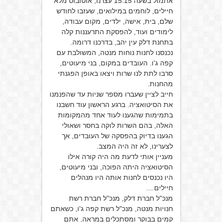
אתמול בשעה 15:15 עצרנו, אוטובוס מלא
חיילים, לוחמים במילואים, שעזבו לחודש
שלם, בית, אישה, ילדים, מקום עבודה,
לימודים ועוד, להפסקת התרעננות קלה
בתחנת דלק עין יהב, בדרכנו דרומה.
נכנסנו לחנות נוחות מנטה, המשולבת עם
קפה ג'ו. העובדים במקום, בני מיעוטים,
סרבו לתת לנו שרות ויצאו באופן הפגנתי
מהחנות.
חייב לציין שעברו מספר שניות עד שהפנמנו
את הסיטואציה. ברגע הראשון עוד חשבנו
בתמימות שהגענו לעוד אחד מהמקומות
האלה, בהם השרות לוקה בחסר ושאולי
הגענו בדיוק בהפסקה של העובדים, אך
לצערינו, לא זה היה המצב.
מעניין אותי לדעת מה היה קורה אילו
הסיטואציה היתה הפוכה, ובני מיעוטים,
היו נכנסים לחנות אותה היו מנהלים
חיילים....
מנכ"ל חברת דלק, מנכ"ל חברת רשת
חנויות מנטה, מנכ"ל רשת קפה ג'ו, כשאתם
קמים בבוקר ומסתכלים במראה, אתם