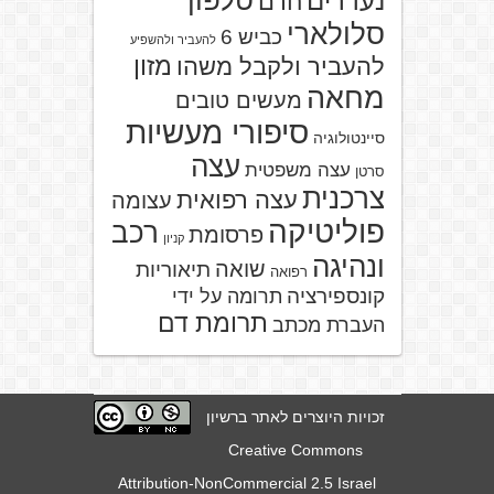
טלפון
נעדרים
חרם
סלולארי
כביש 6
להעביר ולהשפיע
מזון
להעביר ולקבל משהו
מחאה
מעשים טובים
סיפורי מעשיות
סיינטולוגיה
עצה
עצה משפטית
סרטן
צרכנית
עצה רפואית
עצומה
פוליטיקה
רכב
פרסומת
קניון
ונהיגה
שואה
תיאוריות
רפואה
קונספירציה
תרומה על ידי
תרומת דם
העברת מכתב
זכויות היוצרים לאתר ברשיון
Creative Commons
Attribution-NonCommercial 2.5 Israel