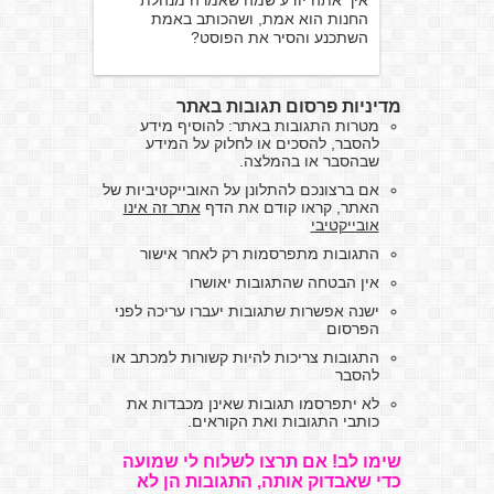
איך אתה יודע שמה שאמרה מנהלת
החנות הוא אמת, ושהכותב באמת
השתכנע והסיר את הפוסט?
מדיניות פרסום תגובות באתר
מטרות התגובות באתר: להוסיף מידע
להסבר, להסכים או לחלוק על המידע
שבהסבר או בהמלצה.
אם ברצונכם להתלונן על האובייקטיביות של
האתר, קראו קודם את הדף
אתר זה אינו
אובייקטיבי
התגובות מתפרסמות רק לאחר אישור
אין הבטחה שהתגובות יאושרו
ישנה אפשרות שתגובות יעברו עריכה לפני
הפרסום
התגובות צריכות להיות קשורות למכתב או
להסבר
לא יתפרסמו תגובות שאינן מכבדות את
כותבי התגובות ואת הקוראים.
שימו לב! אם תרצו לשלוח לי שמועה
כדי שאבדוק אותה, התגובות הן לא