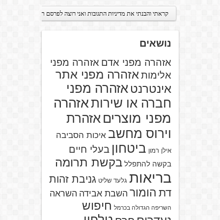
נושאים
אזהרה מפני אדם
אזהרה מפני
אזהרה מפני אתר
אלימות
אזהרה מפני
אינטרנט
אזהרה
חברה או שירות
מפני מוצרים
אזהרת
וירוס מחשב
איכות הסביבה
ביטחון
בעלי חיים
אילן רמון
בקשת תרומה
בקשה להתפלל
בריאות
גניבת זהות
גלעד שליט
הומור
דת
השבת אבידה
השראה
חיפוש
השריפה הגדולה בכרמל