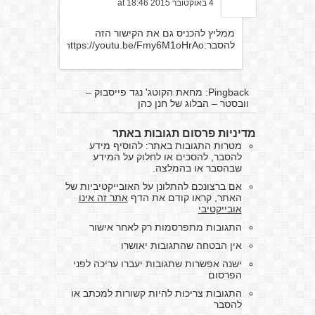
4 באוקטובר 2015 at 18:46
ממליץ להכניס גם את הקישור הזה
להסבר:
https://youtu.be/Fmy6M1oHrAo
Pingback:
מחאת הקוטג' נגד פייסבוק –
וובסטר – הבלוג של חנן כהן
מדיניות פרסום תגובות באתר
מטרות התגובות באתר: להוסיף מידע
להסבר, להסכים או לחלוק על המידע
שבהסבר או בהמלצה.
אם ברצונכם להתלונן על האובייקטיביות של
האתר, קראו קודם את הדף
אתר זה אינו
אובייקטיבי
התגובות מתפרסמות רק לאחר אישור
אין הבטחה שהתגובות יאושרו
ישנה אפשרות שתגובות יעברו עריכה לפני
הפרסום
התגובות צריכות להיות קשורות למכתב או
להסבר