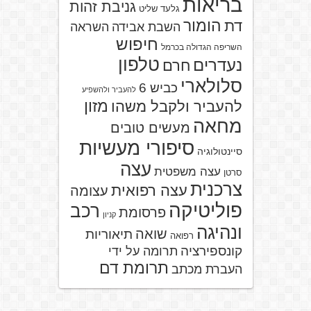
בריאות
גניבת זהות
גלעד שליט
הומור
דת
השבת אבידה
השראה
חיפוש
השריפה הגדולה בכרמל
טלפון
נעדרים
חרם
סלולארי
כביש 6
להעביר ולהשפיע
מזון
להעביר ולקבל משהו
מחאה
מעשים טובים
סיפורי מעשיות
סיינטולוגיה
עצה
עצה משפטית
סרטן
צרכנית
עצה רפואית
עצומה
פוליטיקה
רכב
פרסומת
קניון
ונהיגה
שואה
תיאוריות
רפואה
קונספירציה
תרומה על ידי
תרומת דם
העברת מכתב