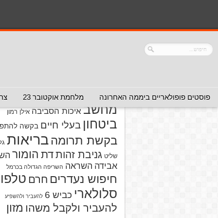
נושאים
אזהרה מפני אדם
אזהרה מפני
אזהרה מפני אתר
אלימות
אזהרה מפני
אינטרנט
אזהרה
חברה או שירות
מפני מוצרים
אזהרת ויר
פוסטים פופולאריים ביממה האחרונה
מלחמת אוקטובר 23
צרו
מחשב
איכות הסביבה
אילן רמון
ביטחון
בעלי חיים
בקשה להתפל
בריאות
בקשת תרומה
גל
הומור
דת
גניבת זהות
הש
שליט
אבידה
השראה
השריפה הגדולה בכרמל
טלפון
חיפוש נעדרים
חרם
סלולארי
כביש 6
להעביר ולהשפיע
מזון
להעביר ולקבל משהו