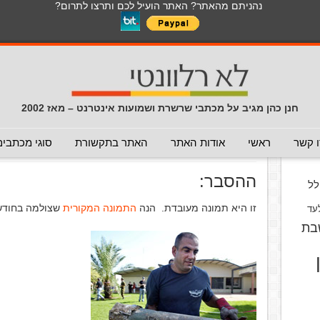
נהניתם מהאתר? האתר הועיל לכם ותרצו לתרום?
לכל התכנים באתר בנושא נגיף הקורונה
כללי
מכתב חוזר
מכתבים נפוצים
המלצה - לא להעביר
תרמית
עזרה לשימוש במייל
חדשות 
הנך כאן:
דף הבית
/
המלצה - לא להעביר
/
טיל עם קופות צדקה
חנן כהן מגיב על מכתבי שרשרת ושמועות אינטרנט – מאז 2002
טיל עם קופות צדקה
(המלצה - לא 
וס
 קשר
ראשי
אודות האתר
האתר בתקשורת
סוגי מכתבים
פורסם ב 19 בנובמבר 2012
ההסבר:
ל
זו היא תמונה מעובדת. הנה
התמונה המקורית
שצולמה בחודש מרץ 2011
עד
בת