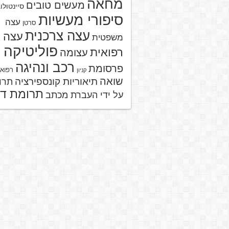
מחאה
מעשים טובים
סיינטולו
סיפורי מעשיות
עצה
סרטן
עצה צרכנית
עצה
משפטית
פוליטיקה
רפואית
עצומה
רכב ונהיגה
פרסומת
רפוא
קניון
שואה
תיאוריות קונספירציה
תרו
תרומת ד
על ידי העברת מכתב