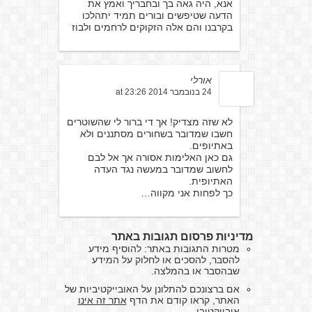
אנא, היה גאה בך ובחבריך ואמץ את
הדעה שטיפשים ובורים תמיד יתהלכו
בקרבנו והם אלה הזקוקים לרחמים ולבוז
אורלי
24 בנובמבר 2014 at 23:26
לא שזה מצדיק! אך די ברור לי שהשוטרים
חשבו שמדובר בשחורים מסתננים ולא
באתיופים.
גם כאן האלימות אסורה אך אל לבם
לחשוב שמדובר במעשה נגד העדה
האתיופית.
כך לפחות אני מקווה…
מדיניות פרסום תגובות באתר
מטרות התגובות באתר: להוסיף מידע
להסבר, להסכים או לחלוק על המידע
שבהסבר או בהמלצה.
אם ברצונכם להתלונן על האובייקטיביות של
האתר, קראו קודם את הדף
אתר זה אינו
אובייקטיבי