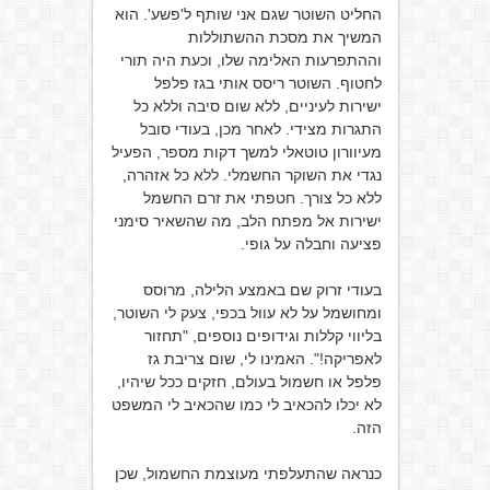
החליט השוטר שגם אני שותף ל'פשע'. הוא
המשיך את מסכת ההשתוללות
וההתפרעות האלימה שלו, וכעת היה תורי
לחטוף. השוטר ריסס אותי בגז פלפל
ישירות לעיניים, ללא שום סיבה וללא כל
התגרות מצידי. לאחר מכן, בעודי סובל
מעיוורון טוטאלי למשך דקות מספר, הפעיל
נגדי את השוקר החשמלי. ללא כל אזהרה,
ללא כל צורך. חטפתי את זרם החשמל
ישירות אל מפתח הלב, מה שהשאיר סימני
פציעה וחבלה על גופי.
בעודי זרוק שם באמצע הלילה, מרוסס
ומחושמל על לא עוול בכפי, צעק לי השוטר,
בליווי קללות וגידופים נוספים, "תחזור
לאפריקה!". האמינו לי, שום צריבת גז
פלפל או חשמול בעולם, חזקים ככל שיהיו,
לא יכלו להכאיב לי כמו שהכאיב לי המשפט
הזה.
כנראה שהתעלפתי מעוצמת החשמול, שכן