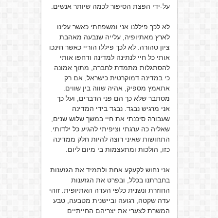
על-ידי הפצת הסיפור לכמה שיותר אנשים.
לא לכך פיללנו אני ומשפחתי כאשר עלינו
לארץ מאתיופיה, עלייה שנבעה מאהבת
ציון טהורה. לא לכך פיללו הוריי כאשר חינכו
אותי כל חיי לנתינה למדינה ודחפו אותי
להסתגלות מתמדת לחברה, מתוך אמונה
כי במדינה דמוקרטית כישראל, אם רק
אתאמץ מספיק, אהיה שווה בין שווים.
מסתבר שלא כך הם פני הדברים, ועל כך
אני מרגיש נבגד. נבגד בידי המדינה
שעבורה סיכנתי את חיי במשך שלוש שנים,
שאליה כה ערגתי וציפיתי להגיע כל ילדותי.
התחושות שאיני רוצה להיות חלק ממדינה
כזו, הולכות ומתעצמות בי מיום ליום.
אני נחוש לקעקע אחת ולתמיד את הגזענות
בחברתנו בכלל, ובפרט את הגזענות
החוזרת ונשנית כלפי העדה האתיופית. זוהי
עדה שקטה, רגועה וביישנית מטבעה, טבע
המשרת לצערי את יצריהם החייתיים