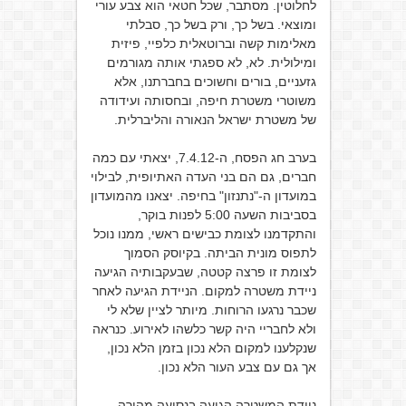
לחלוטין. מסתבר, שכל חטאי הוא צבע עורי
ומוצאי. בשל כך, ורק בשל כך, סבלתי
מאלימות קשה וברוטאלית כלפיי, פיזית
ומילולית. לא, לא ספגתי אותה מגורמים
גזעניים, בורים וחשוכים בחברתנו, אלא
משוטרי משטרת חיפה, ובחסותה ועידודה
של משטרת ישראל הנאורה והליברלית.
בערב חג הפסח, ה-7.4.12, יצאתי עם כמה
חברים, גם הם בני העדה האתיופית, לבילוי
במועדון ה-"נתנזון" בחיפה. יצאנו מהמועדון
בסביבות השעה 5:00 לפנות בוקר,
והתקדמנו לצומת כבישים ראשי, ממנו נוכל
לתפוס מונית הביתה. בקיוסק הסמוך
לצומת זו פרצה קטטה, שבעקבותיה הגיעה
ניידת משטרה למקום. הניידת הגיעה לאחר
שכבר נרגעו הרוחות. מיותר לציין שלא לי
ולא לחבריי היה קשר כלשהו לאירוע. כנראה
שנקלענו למקום הלא נכון בזמן הלא נכון,
אך גם עם צבע העור הלא נכון.
ניידת המשטרה הגיעה בנסיעה מהירה