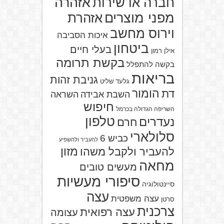
אזהרה
חברה או שירות
מפני מוצרים
אזהרת
וירוס מחשב
איכות הסביבה
ביטחון
בעלי חיים
אילן רמון
בקשת תרומה
בקשה להתפלל
בריאות
גניבת זהות
גלעד שליט
הומור
דת
השבת אבידה
השראה
חיפוש
השריפה הגדולה בכרמל
טלפון
נעדרים
חרם
סלולארי
כביש 6
להעביר ולהשפיע
מזון
להעביר ולקבל משהו
מחאה
מעשים טובים
סיפורי מעשיות
סיינטולוגיה
עצה
עצה משפטית
סרטן
צרכנית
עצה רפואית
עצומה