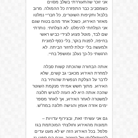
אני זוכר שהתעוררתי בשלב מסוים
כשמסביב כבר התפזרה כל ההמולה. מרוב
בלבול ותקיפות השוטרים, כל חבריי נמלטו
מאזור האירוע, כשכל אחד מהם בטוח שגם
אני הצלחתי להימלט. לא הצלחתי. נותרתי
שם לבד, מוטל פצוע לצידי כביש ראשי
בחיפה, לפנות בוקר, בלי כסף למונית
ולמעשה בלי יכולת לחזור הביתה. לא
הרגשתי כל-כך נעלב ומושפל בחיי.
אותה הבחורה שהוכתה קשות סבלה
למחרת האירוע מכאבי גב קשים, שלא
לדבר על הצלקת הנפשית שהותיר בה
האירוע. מתוך חשש אמיתי מנקמת השוטר
שהכה אותה היא לא העזה להגיש תלונה
למשטרה לאחר האירוע, אך לאחר מספר
ימים אזרה אומץ והגישה תלונה במח"ש.
גם אני עשיתי זאת, ובצירוף עדויות –
תמונות מהאירוע וחולצתי המוכתמת בגז
פלפל. בכל האירוע הזה יש לא מעט עדים
להשתוללותו של השוטר, שגם הם ספגו גז