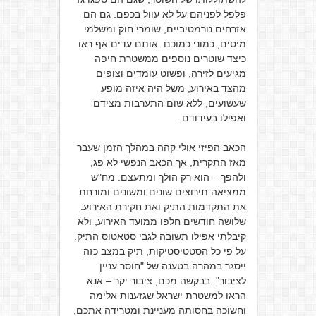
פלפל לפניהם על לא עוול בכפם. גם הם
אזרחים נורמטיביים, שומרי חוק ומשלמי
מיסים, כמוני כמוכם. אותם עדים אף ראו
כיצד שוטרים נוספים ממשטרת חיפה
מגיעים לזירה, ופשוט עומדים וצופים
מהצד באירוע, משל היה איזה מופע
שעשועים, ללא שום התערבות מצידם
ואפילו בעידודם.
הכאב הפיזי אולי קהה במהלך הזמן שעבר
מאז התקרית, אך הכאב הנפשי לא פג,
ולהפך – הוא רק הולך ומתעצם. מח"ש
ממציאה תירוצים שונים ומשונים ומורחת
את התקדמות התיק ואת חקירת האירוע.
שלושה חודשים חלפו ממועד האירוע, ולא
קיבלתי אפילו תשובה לגבי סטאטוס התיק.
על פי כל הסטטיסטיקות, תיק במצב כזה
ייסגר במהרה בטענה של "חוסר עניין
לציבור". בבקשה מכם, ציבור יקר – אנא
הראו למשטרת ישראל שגזענות אלימה
וחשוכה בחסותה מעניינת ומטרידה אתכם,