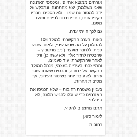
אזרחים ממוצא אתיופי, ומכספי הארנונה
שאני משלמת) יצא מהתחנה, ונתבקש על
ידם למסור את שמו – ולא הסכים. חבריו
הקיפו אותו, ויחדיו נכנסו לניידת ונסעו
משם..
גם לכך הייתי עדה.
באותו הערב התקשרתי למוקד 106
להתלונן על מה שראו עיניי, ולאחר שבוע
פניתי ללחבר מועצה (יניב מרקוביץ –
שהבטיח לחזור אליי, ולא עשה כן) ורק
לאחר שהתקשרתי עוד פעמים,
והתייצבתי בעירייה בעצמי, מנהל המוקד
התקשר אליי חזרה, והבטיח שאותו שוטר
עירוני לא עובד יותר בשיטור העירוני, אך
מסיבות אחרות.
בעניין משטרת רחובות – שלא הכניסו את
האזרחים כדי שיוכלו להגיש תלונה, לא
טיפלתי.
אתם מוזמנים להפיץ.
לימור סואן
רחובות