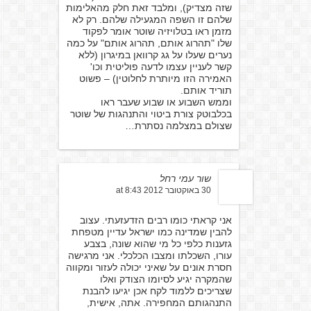
שזה מצדיק), ומלבד זאת חלק מהאלימות
שלהם זו השפה המגעילה שלהם. רק לא
מזמן ראו בטלויזיה שוטר אומר לפקוד
שלו "תהרוג אותם, תהרוג אותם" על כמה
נערים שעלו על גג קרוואן במיגרון (ללא
קשר לעניין עצמו לדעה פוליטית וכו'
האמירה הזו מיותרת לחלוטין) – פשוט
תוריד אותם.
וממש השבוע או שבוע שעבר ראו
בכלבוטק צורת ביטוי והתנהגות של שוטר
שצולם במצלמה נסתרת…
שור עמי רחל
30 באוקטובר 2012 at 8:43
אני קראתי כומו רבים הזדעזעתי. עצוב
להבין שמדינה כמו ישראל עדיין מטפחת
גזענות כלפי כל מי שהוא שונה, בצבע
עורו, השכלתו ומצבו הכלכלי. אני מרגישה
חסרת אונים על שאיני יכולה לעזור ומקווה
שהמקרה יגיע לסיומו הצודק ואלו
שצריכים ללמוד לקח אכן יגיעו להבנת
התנהגותם המחפירה. אתה, אישית,