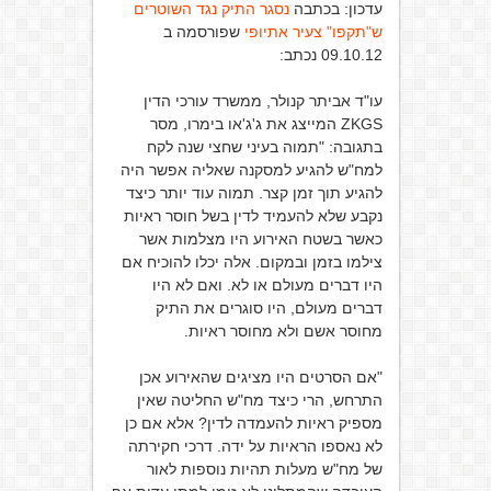
עדכון: בכתבה
נסגר התיק נגד השוטרים
ש"תקפו" צעיר אתיופי
שפורסמה ב
09.10.12 נכתב:
עו"ד אביתר קנולר, ממשרד עורכי הדין
ZKGS המייצג את ג'ג'או בימרו, מסר
בתגובה:
"תמוה בעיני שחצי שנה לקח
למח"ש להגיע למסקנה שאליה אפשר היה
להגיע תוך זמן קצר. תמוה עוד יותר כיצד
נקבע שלא להעמיד לדין בשל חוסר ראיות
כאשר בשטח האירוע היו מצלמות אשר
צילמו בזמן ובמקום. אלה יכלו להוכיח אם
היו דברים מעולם או לא. ואם לא היו
דברים מעולם, היו סוגרים את התיק
מחוסר אשם ולא מחוסר ראיות.
"אם הסרטים היו מציגים שהאירוע אכן
התרחש, הרי כיצד מח"ש החליטה שאין
מספיק ראיות להעמדה לדין? אלא אם כן
לא נאספו הראיות על ידה. דרכי חקירתה
של מח"ש מעלות תהיות נוספות לאור