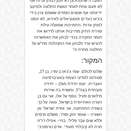
העובדה שהמתלונן לא זומן למתן עדות אף
לא פעם אחת לאחר הגשת התלונה ולמיטב
ידיעתנו אף אנשים נוספים ששמם צוין בידי
ג'ג'או כעדים פוטנציאלים לאירוע, לא זומנו
למתן עדות. התמיהות שמעלה עילת
סגירת התיק מחייבות אותנו לדרוש את
חומר החקירה בכדי לבחון את האפשרות
להגיש ערר ולבחון את התנהלות מח"ש על
החלטה מוזרה זו".
המקור:
שלום לכולם. שמי ג'ג'או בימרו, בן 27,
סטודנט למדעי הצמח באוניברסיטה
העברית, יוצא יחידת מגלן – יחידה
מובחרת בצה"ל, ומשרת בה שירות
מילואים פעיל. נוסף על אלו, אני גם בן
העדה האתיופית בישראל, וגאה על כך.
בשורה התחתונה, אני אזרח ישראלי מן
השורה – שומר חוק וסדר, משלם מיסים
וללא שום עבר פלילי. בחיי, אפילו דו"ח
חניה לא קיבלתי מעודי. אדם נורמטיבי