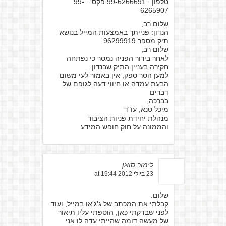
טלפון : 99-6266691 פקס' : 99-
6265907
שלום רב,
הנדון: פנייתך באמצעות המייל בנושא
תיק מספר 96299919
שלום רב,
לאחר בירור הפניה נמסר כי נפתחה
חקירה בעניין התיק שבנדון.
למען הסר ספק, אין באמור לעי משום
הבעת עמדה או חיווי דעה לגופם של
דברים
בברכה,
מיכל טנא, עו"ד
מנהלת יחידת פניות הציבור
והממונה על חוק חופש המידע
לימור סואן
23 ביולי 2012 at 19:44
שלום.
קבלתי את המכתב של ג'ג'או במייל, ועוד
לפני שבדקתי כאן, הוספתי עליו תיאור
של מעשה דומה שהייתי עדה לו.אני