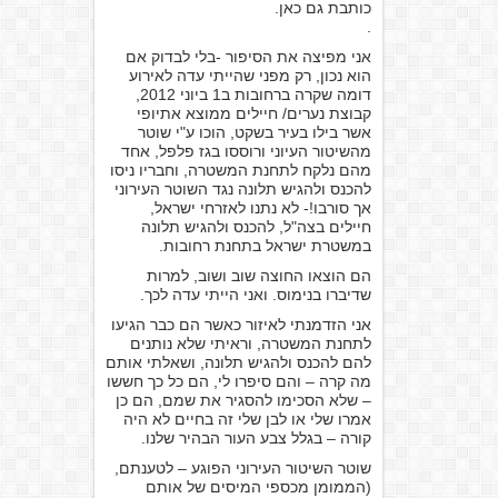
כותבת גם כאן.
.
אני מפיצה את הסיפור -בלי לבדוק אם
הוא נכון, רק מפני שהייתי עדה לאירוע
דומה שקרה ברחובות ב1 ביוני 2012,
קבוצת נערים/ חיילים ממוצא אתיופי
אשר בילו בעיר בשקט, הוכו ע"י שוטר
מהשיטור העיוני ורוססו בגז פלפל, אחד
מהם נלקח לתחנת המשטרה, וחבריו ניסו
להכנס ולהגיש תלונה נגד השוטר העירוני
אך סורבו!- לא נתנו לאזרחי ישראל,
חיילים בצה"ל, להכנס ולהגיש תלונה
במשטרת ישראל בתחנת רחובות.
הם הוצאו החוצה שוב ושוב, למרות
שדיברו בנימוס. ואני הייתי עדה לכך.
אני הזדמנתי לאיזור כאשר הם כבר הגיעו
לתחנת המשטרה, וראיתי שלא נותנים
להם להכנס ולהגיש תלונה, ושאלתי אותם
מה קרה – והם סיפרו לי, הם כל כך חששו
– שלא הסכימו להסגיר את שמם, הם כן
אמרו שלי או לבן שלי זה בחיים לא היה
קורה – בגלל צבע העור הבהיר שלנו.
שוטר השיטור העירוני הפוגע – לטענתם,
(הממומן מכספי המיסים של אותם