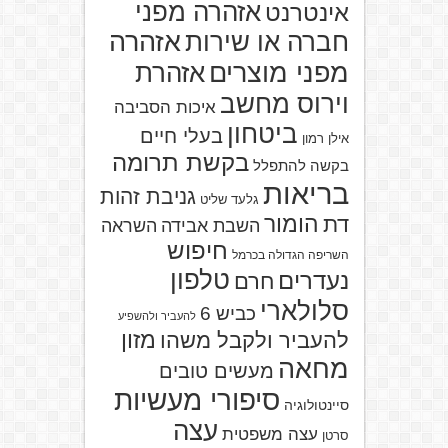
אזהרה מפני
אינטרנט
אזהרה
חברה או שירות
מפני מוצרים
אזהרת
וירוס מחשב
איכות הסביבה
ביטחון
בעלי חיים
אילן רמון
בקשת תרומה
בקשה להתפלל
בריאות
גניבת זהות
גלעד שליט
הומור
דת
השבת אבידה
השראה
חיפוש
השריפה הגדולה בכרמל
טלפון
נעדרים
חרם
סלולארי
כביש 6
להעביר ולהשפיע
מזון
להעביר ולקבל משהו
מחאה
מעשים טובים
סיפורי מעשיות
סיינטולוגיה
עצה
עצה משפטית
סרטן