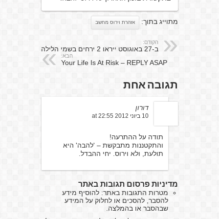
מתוייג בתוך:
אזהרת וירוס מחשב
הקודם:
ב-27 באוגוסט ייראו 2 ירחים בשמי הלילה
הבא:
Your Life Is At Risk – REPLY ASAP
תגובה אחת
דורון
10 ביוני 2012 at 22:55
תודה על ההתרעה!
והתקטננות מתבקשת – 'להבה' היא
תולעת, ולא וירוס. יחי ההבדל.
מדיניות פרסום תגובות באתר
מטרות התגובות באתר: להוסיף מידע
להסבר, להסכים או לחלוק על המידע
שבהסבר או בהמלצה.