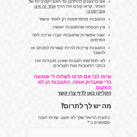
אם ברצונכם להתלונן על האובייקטיביות של
האתר, קראו קודם את הדף
אתר זה אינו
אובייקטיבי
התגובות מתפרסמות רק לאחר אישור
אין הבטחה שהתגובות יאושרו
ישנה אפשרות שתגובות יעברו עריכה לפני
הפרסום
התגובות צריכות להיות קשורות למכתב או
להסבר
לא יתפרסמו תגובות שאינן מכבדות את
כותבי התגובות ואת הקוראים.
שימו לב! אם תרצו לשלוח לי שמועה
כדי שאבדוק אותה, התגובות הן לא
המקום.
הקליקו כאן לדף צרו קשר
מה יש לך לתרום?
כתובת הדואל שלך לא תוצג. שדות חובה
מסומנים ב
*