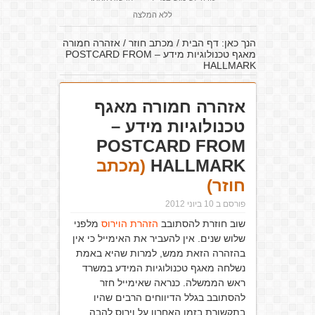
ללא המלצה
הנך כאן:
דף הבית
/
מכתב חוזר
/
אזהרה חמורה
מאגף טכנולוגיות מידע – POSTCARD FROM
HALLMARK
אזהרה חמורה מאגף
טכנולוגיות מידע –
POSTCARD FROM
HALLMARK
(מכתב
חוזר)
פורסם ב 10 ביוני 2012
שוב חוזרת להסתובב
הזהרת הוירוס
מלפני
שלוש שנים. אין להעביר את האימייל כי אין
בהזהרה הזאת ממש, למרות שהיא באמת
נשלחה מאגף טכנולוגיות המידע במשרד
ראש הממשלה. כנראה שאימייל חזר
להסתובב בגלל הדיווחים הרבים שהיו
בתקשורת בזמן האחרון על וירוס להבה.