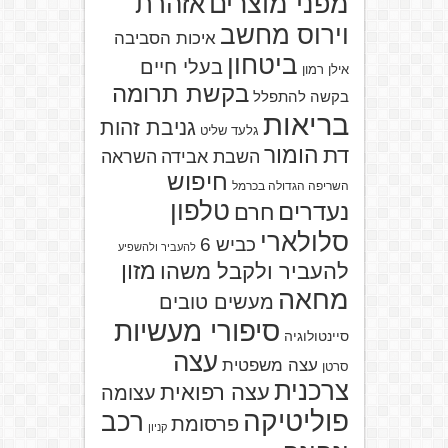
מפני מוצרים
אזהרת
וירוס מחשב
איכות הסביבה
ביטחון
בעלי חיים
אילן רמון
בקשת תרומה
בקשה להתפלל
בריאות
גניבת זהות
גלעד שליט
הומור
דת
השבת אבידה
השראה
חיפוש
השריפה הגדולה בכרמל
טלפון
נעדרים
חרם
סלולארי
כביש 6
להעביר ולהשפיע
מזון
להעביר ולקבל משהו
מחאה
מעשים טובים
סיפורי מעשיות
סיינטולוגיה
עצה
עצה משפטית
סרטן
צרכנית
עצה רפואית
עצומה
פוליטיקה
רכב
פרסומת
קניון