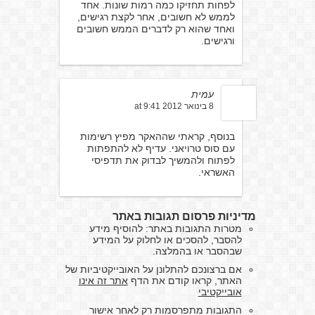
לפחות תחזיקו כמה רמות שונות. אחד
לממש לא חשובים, אחר לקצת רגישים,
ואחד שהוא רק לדברים הממש חשובים
ורגישים.
עמית
8 בינואר 2012 at 9:41
בנוסף, קראתי שההאקר מפיץ רשימות
עם סוס טרויאני. עדיף לא להתפתות
לפתוח ולהמשיך לבדוק את תדפיסי
האשראי.
מדיניות פרסום תגובות באתר
מטרות התגובות באתר: להוסיף מידע
להסבר, להסכים או לחלוק על המידע
שבהסבר או בהמלצה.
אם ברצונכם להתלונן על האובייקטיביות של
האתר, קראו קודם את הדף
אתר זה אינו
אובייקטיבי
התגובות מתפרסמות רק לאחר אישור