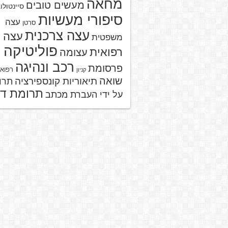
מחאה
מעשים טובים
סיינטולו
סיפורי מעשיות
עצה
סרטן
עצה צרכנית
עצה
משפטית
פוליטיקה
רפואית
עצומה
רכב ונהיגה
פרסומת
רפוא
קניון
שואה
תיאוריות קונספירציה
תרו
תרומת ד
על ידי העברת מכתב