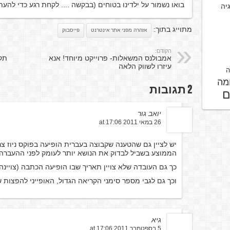
בואו נשמור על ילדינו בטוחים (בבקשה .... לקחת רגע כדי להעתיק
גיה
מתוייג בתוך:
אזהרה מפני אתר אינטרנט
פייסבוק
הקודם:
אמבולנס המשאלות- פרוייקט מיוחד! אנא
תקר
עיזרו לשווק הלאה
ה
מה
2 תגובות
ם
יואב גור
26 במאי 2011 at 17:06
יש לציין גם שהטענה שקבוצה בעברית הופיעה בפוקס ניוז 
הממוצע בשביל לבדוק את הנושא יותר לעומק לפני ההעברה.
כך גם העובדה שלא צויין תאריך שבו הופיעה הכתבה (צויינה
וכך גם לגבי מספר סימני הקריאה הגדול, האופייני להפצות 
גיא
5 בספטמבר 2011 at 17:06