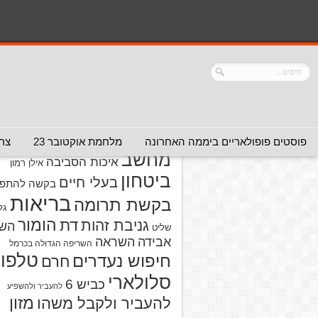
נושאים
אזהרה מפני אדם
אזהרה מפני
אזהרה מפני אתר
אלימות
אזהרה מפני
אינטרנט
אזהרה
חברה או שירות
מפני מוצרים
אזהרת ויר
פוסטים פופולאריים ביממה האחרונה
מלחמת אוקטובר 23
צרו
מחשב
איכות הסביבה
אילן רמון
ביטחון
בעלי חיים
בקשה להתפל
בריאות
בקשת תרומה
גל
הומור
דת
גניבת זהות
הש
שליט
אבידה
השראה
השריפה הגדולה בכרמל
טלפון
חיפוש נעדרים
חרם
סלולארי
כביש 6
להעביר ולהשפיע
מזון
להעביר ולקבל משהו