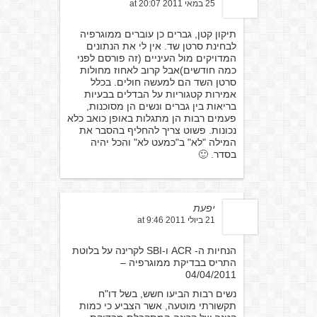
25 במאי 2011 at 20:07
תיקון קטן, גברים כן עוברים ממוגרפיה
לבחינת סרטן שד. אין לי את הנתונים
המדויקים מול העיניים (זה פורסם לפני
כמה חודשים)אבל קרוב לאחוז מחולות
סרטן השד הם למעשה חולים. בכלל
אמירות קטגוריות על הבדלים בבעיות
בריאות בין גברים ונשים הן מסוכנות,
פעמים רבות הן מתגלות באופן כואב כלא
נכונות. פשוט צריך להחליף בהסבר את
המילה "לא" ב"כמעט לא" והכל יהיה
בסדר. 🙂
יפעת
21 ביולי 2011 at 9:46
הנחיות ה- ACR ו-SBI לקרינה על בלוטת
התריס בבדיקת ממוגרפיה –
04/04/2011
נשים רבות הביעו חשש, בשל דו"ח
תקשורתי מוטעה, אשר הצביע כי כמות