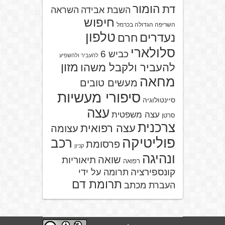
הומור
דת
השבת אבידה
השראה
חיפוש
השריפה הגדולה בכרמל
טלפון
נעדרים
חרם
סלולארי
כביש 6
להעביר ולהשפיע
מזון
להעביר ולקבל משהו
מחאה
מעשים טובים
סיפורי מעשיות
סיינטולוגיה
עצה
עצה משפטית
סרטן
צרכנית
עצה רפואית
עצומה
פוליטיקה
רכב
פרסומת
קניון
ונהיגה
שואה
תיאוריות
רפואה
קונספירציה
תרומה על ידי
תרומת דם
העברת מכתב