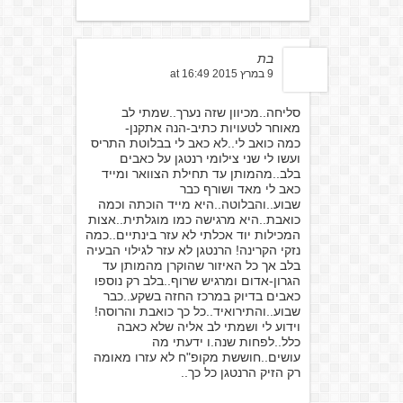
בת
9 במרץ 2015 at 16:49
סליחה..מכיוון שזה נערך..שמתי לב
מאוחר לטעויות כתיב-הנה אתקנן-
כמה כואב לי..לא כאב לי בבלוטת התריס
ועשו לי שני צילומי רנטגן על כאבים
בלב..מהמותן עד תחילת הצוואר ומייד
כאב לי מאד ושורף כבר
שבוע..והבלוטה..היא מייד הוכתה וכמה
כואבת..היא מרגישה כמו מוגלתית..אצות
המכילות יוד אכלתי לא עזר בינתיים..כמה
נזקי הקרינה! הרנטגן לא עזר לגילוי הבעיה
בלב אך כל האיזור שהוקרן מהמותן עד
הגרון-אדום ומרגיש שרוף..בלב רק נוספו
כאבים בדיוק במרכז החזה בשקע..כבר
שבוע..והתירואיד..כל כך כואבת והרוסה!
וידוע לי ושמתי לב אליה שלא כאבה
כלל..לפחות שנה.ו ידעתי מה
עושים..חוששת מקופ"ח לא עזרו מאומה
רק הזיק הרנטגן כל כך..