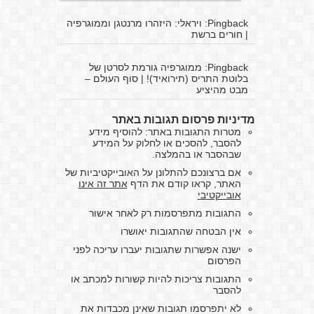
Pingback:
ויראלי: היזהרו מרנטגן וממוגרפיה
| חורים ברשת
Pingback:
ממוגרפיה גורמת לסרטן של
בלוטת התריס (תירואיד)! | סוף העולם –
מבט מהיציע
מדיניות פרסום תגובות באתר
מטרות התגובות באתר: להוסיף מידע
להסבר, להסכים או לחלוק על המידע
שבהסבר או בהמלצה.
אם ברצונכם להתלונן על האובייקטיביות של
האתר, קראו קודם את הדף
אתר זה אינו
אובייקטיבי
התגובות מתפרסמות רק לאחר אישור
אין הבטחה שהתגובות יאושרו
ישנה אפשרות שתגובות יעברו עריכה לפני
הפרסום
התגובות צריכות להיות קשורות למכתב או
להסבר
לא יתפרסמו תגובות שאינן מכבדות את