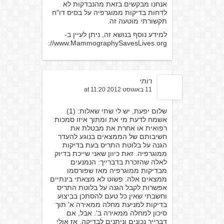
אנחנו מבקשים בזאת מהנבדקות לא
לדחות בדיקות ממוגרפיה על בסיס דו"ח
תקשורתי מוטעה זה.
למידע נוסף בנושא זה, ניתן לעיין ב-
http://www.MammographySavesLives.org
רותי
11 באוגוסט 2012 at 11:20
שלום יפעת, יש לי שתי שאלות: (1)
אשמח לדעת מי את ומתוך איזו סמכות
רפואית או אחרת את מבטלת את
חשיבותם של הממצאים בנוגע להעדר
הגנה על בלוטת התריס בעת בדיקות
ממוגרפיה. זאת כיוון שאני שייכת בדיוק
לאלה שהזכרת בדברייך: הנמנעים
מבדיקות ממוגרפיה מאז שפורסמו
ממצאים אלה. פשוט לא מצאתי בינתיים
אפשרות לקבל הגנה על בלוטת התריס
וחשבתי שאין כל טעם להסתכן בביצוע
בדיקות למניעת מחלה ממאירה א' תוך
סיכון למחלה ממאירה ב'. אבל, אם
דברייך נכונים וניתנים לבדיקה, אז אולי