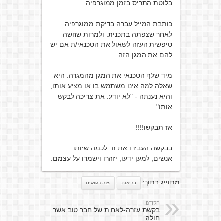
בלוטת התריס בזמן ממוגרפיה.
כותבת המייל עברה בדיקת ממוגרפיה
לאחר שצפתה בתכנית, ולמרות שחשה
טיפשית העזה לשאול את הטכנאי/ת אם יש
להם את המגן הזה.
מיד שלף הטכנאי את המגן מהמגרה. היא
שאלה למה אינו משתמש בו או מציע אותו,
והיא נענתה - "לא יודע. את צריכה לבקש
אותו".
אז תבקשו!!!!
בבקשה העבירו את זה לכמה שיותר
אנשים, למען ידעו, יזהרו וישמרו על עצמם.
מתוייג בתוך:
בריאות
עצה רפואית
הקודם:
בקשת עזרה-לאחות של חבר טוב אשר
חולה