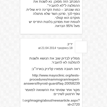
המכתב הזה מסוכן. נא לשנות את
ההמלצה ל"לא להעביר".
כמו שנכתב – כמות הקרינה היא שולית.
נוסף לכך, סרטן השד שלא מתגלה
מוקדם הוא קטלני.
לעומת זאת מסרטן בלוטת התריס יש
מעל 95% הבראה.
יריב
18 באוקטובר 2014 at 21:04
ממליץ לבדוק שוב את הנושא ולשנות
להמלצה לא להעביר.
ראה תגובה ממאיו קליניק בארה״ב:
http://www.mayoclinic.org/tests-
procedures/mammogram/expert-
answers/thyroid-guard/faq-20058239
מקור אחר שסותר את ההשוואה למאמר
של הרנטגן לשיניים:
ww.massgeneral.org/imaging/about/newsarticle.aspx?
id=2720