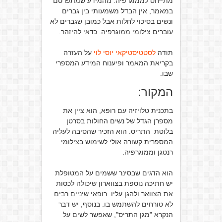
מתייחס לממוגרפיה. מהמידע שמתפרסם
במאמר, אין הבדל משמעותי בין גברים
ונשים בסיכוי לחלות אבל כמובן שגברים לא
עוברים צילומי ממוגרפיה. כדאי להיזהר.
תודה
לסטטיסטיקאי יוסי לוי
על העזרה
בקריאת המאמר ופיענוח המידע המספרי
שבו.
המקור:
בתכנית טלויזיה עם רופא, הוא ציין את
מספרן הגדל של נשים החולות בסרטן
בלוטת התריס. הוא הזכיר שהסיבה לעליה
המספרית קשורה אולי לשימוש בצילומי
רנטגן וממוגרפיה.
הוא הדגים שבסינר ששמים על המטופלת
יש חתיכה נוספת בצווארון שיכולה לכסות
את הצוואר ולהגן עליו. רופאי שיניים רבים
לא טורחים להשתמש בו. בנוסף, יש דבר
הנקרא "מגן התריס", שאפשר לשים על