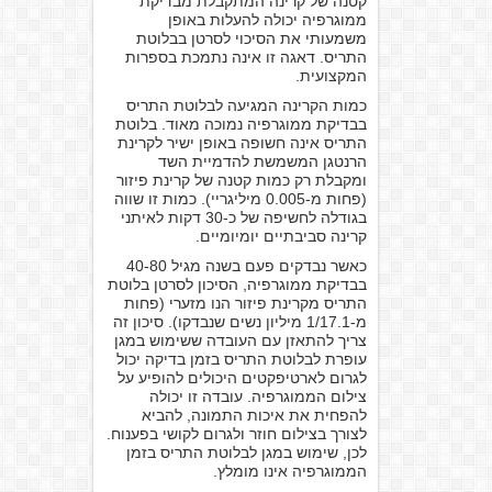
קטנה של קרינה המתקבלת מבדיקת
ממוגרפיה יכולה להעלות באופן
משמעותי את הסיכוי לסרטן בבלוטת
התריס. דאגה זו אינה נתמכת בספרות
המקצועית.
כמות הקרינה המגיעה לבלוטת התריס
בבדיקת ממוגרפיה נמוכה מאוד. בלוטת
התריס אינה חשופה באופן ישיר לקרינת
הרנטגן המשמשת להדמיית השד
ומקבלת רק כמות קטנה של קרינת פיזור
(פחות מ-0.005 מיליגריי). כמות זו שווה
בגודלה לחשיפה של כ-30 דקות לאיתני
קרינה סביבתיים יומיומיים.
כאשר נבדקים פעם בשנה מגיל 40-80
בבדיקת ממוגרפיה, הסיכון לסרטן בלוטת
התריס מקרינת פיזור הנו מזערי (פחות
מ-1/17.1 מיליון נשים שנבדקו). סיכון זה
צריך להתאזן עם העובדה ששימוש במגן
עופרת לבלוטת התריס בזמן בדיקה יכול
לגרום לארטיפקטים היכולים להופיע על
צילום הממוגרפיה. עובדה זו יכולה
להפחית את איכות התמונה, להביא
לצורך בצילום חוזר ולגרום לקושי בפענוח.
לכן, שימוש במגן לבלוטת התריס בזמן
הממוגרפיה אינו מומלץ.