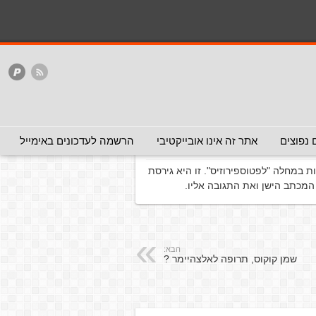
המלצה - אפשר להעביר
המלצה - לכאן ולכאן
האתר
ללא המלצה
ר)
 נפוצים
אתר זה אינו אובייקטיבי
הרשמה לעדכונים באימייל
במחלה "לפטוספירוזיס". זו היא גירסת
המכתב הישן ואת התגובה אליו.
הבא:
שמן קוקוס, תרופה לאלצהיימר ?