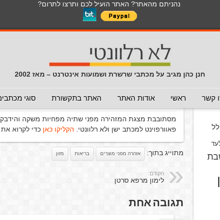
נהניתם מהאתר? האתר הועיל לכם ותרצו לתרום?
לכל התכנים באתר בנושא נגיף הקורונה
כללי
מכתב חוזר
מכתבים נפוצים
המלצה - לא להעביר
תרמית
עזרה לשימוש במייל
חדשות 
הנך כאן:
דף הבית
/
מכתב חוזר
/
סכנת מוות-חובה לקרוא
חנן כהן מגיב על מכתבי שרשרת ושמועות אינטרנט – מאז 2002
סכנת מוות-חובה לקרוא
(מכתב חוז
וס
 קשר
ראשי
אודות האתר
האתר בתקשורת
סוגי מכתבים
פורסם ב 6 בפברואר 2011
מסתובבת מצגת המזהירה מפני שתיה מפחיות משקה והידבקות 
ל
פאוורפוינט למכתב ישן ולא רלוונטי.
הקליקו כאן
כדי לקרוא את 
עד
מתוייג בתוך:
אזהרה מפני מוצרים
בריאות
מזון
בת
הקודם:
לימון מרפא סרטן
תגובה אחת