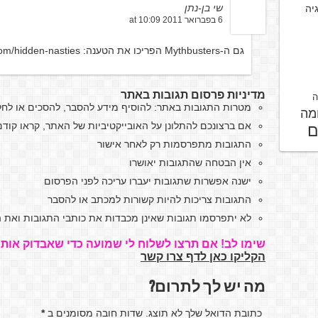
שי בן-נתן
גיה
6 בפברואר 2011 at 10:09
גם ה-Mythbusters הפריכו את הטענה:
com/hidden-nasties
מדיניות פרסום תגובות באתר
ה
מטרות התגובות באתר: להוסיף מידע להסבר, להסכים או לח
מה
אם ברצונכם להתלונן על האובייקטיביות של האתר, קראו קו
ם
התגובות מתפרסמות רק לאחר אישור
אין הבטחה שהתגובות יאושרו
ישנה אפשרות שתגובות יעברו עריכה לפני הפרסום
התגובות צריכות להיות קשורות למכתב או להסבר
לא יתפרסמו תגובות שאינן מכבדות את כותבי התגובות ואת ה
שימו לב! אם תרצו לשלוח לי שמועה כדי שאבדוק אותה
הקליקו כאן לדף צרו קשר
מה יש לך לתרום?
כתובת הדואל שלך לא תוצג. שדות חובה מסומנים ב
*