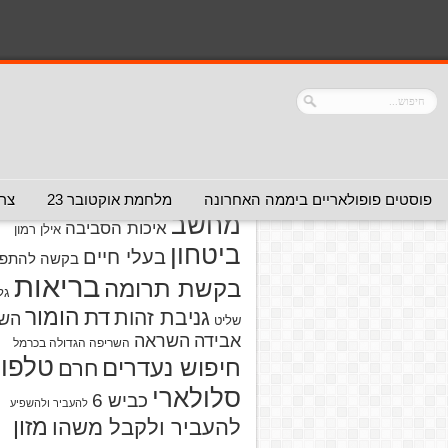
נושאים
אזהרה מפני אדם
אזהרה מפני
אזהרה מפני אתר
אלימות
אזהרה מפני
אינטרנט
אזהרה
חברה או שירות
מפני מוצרים
אזהרת ויר
פוסטים פופולאריים ביממה האחרונה
מלחמת אוקטובר 23
צרו
מחשב
איכות הסביבה
אילן רמון
ביטחון
בעלי חיים
בקשה להתפל
בריאות
בקשת תרומה
גל
הומור
דת
גניבת זהות
הש
שליט
אבידה
השראה
השריפה הגדולה בכרמל
טלפון
חיפוש נעדרים
חרם
סלולארי
כביש 6
להעביר ולהשפיע
מזון
להעביר ולקבל משהו