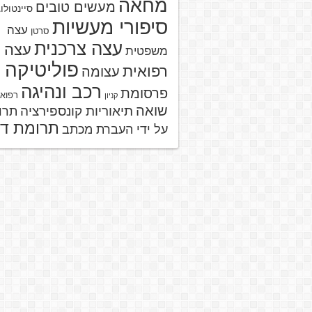
מחאה
מעשים טובים
סיינטולו
סיפורי מעשיות
עצה
סרטן
עצה צרכנית
עצה
משפטית
פוליטיקה
רפואית
עצומה
רכב ונהיגה
פרסומת
רפוא
קניון
שואה
תיאוריות קונספירציה
תרו
תרומת ד
על ידי העברת מכתב