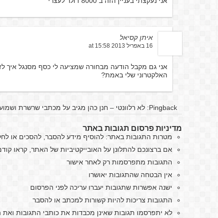
אני נעקצתי בעניין הזה ב 8000 דולר לעצרי
איתן קסיאל
16 באפריל 2013 at 15:58
אני גם מקבל הודעה מבחורה שמציעה לי כסף מסנגל איך לזה
האלקטרוני שלי באמת?
Pingback:
לא רלוונטי – חנן כהן מגיב על מכתבי שרשרת ושמועו
מדיניות פרסום תגובות באתר
מטרות התגובות באתר: להוסיף מידע להסבר, להסכים או לח
אם ברצונכם להתלונן על האובייקטיביות של האתר, קראו קו
התגובות מתפרסמות רק לאחר אישור
אין הבטחה שהתגובות יאושרו
ישנה אפשרות שתגובות יעברו עריכה לפני הפרסום
התגובות צריכות להיות קשורות למכתב או להסבר
לא יתפרסמו תגובות שאינן מכבדות את כותבי התגובות ואת ה