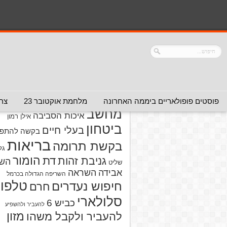
נושאים
אזהרה מפני אדם
אזהרה מפני
אזהרה מפני אתר
אלימות
אזהרה מפני
אינטרנט
אזהרה
חברה או שירות
מפני מוצרים
אזהרת ויר
פוסטים פופולאריים ביממה האחרונה
מלחמת אוקטובר 23
צרו
מחשב
איכות הסביבה
אילן רמון
ביטחון
בעלי חיים
בקשה להתפל
בריאות
בקשת תרומה
גל
הומור
דת
גניבת זהות
הש
שליט
אבידה
השראה
השריפה הגדולה בכרמל
טלפון
חיפוש נעדרים
חרם
סלולארי
כביש 6
להעביר ולהשפיע
מזון
להעביר ולקבל משהו