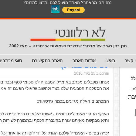
נהניתם מהאתר? האתר הועיל לכם ותרצו לתרום?
לכל התכנים באתר בנושא נגיף הקורונה
כללי
מכתב חוזר
מכתבים נפוצים
המלצה - לא להעביר
תרמית
עזרה לשימוש במייל
חדשות 
הנך כאן:
דף הבית
/
עזרה לשימוש במייל
/
איך לזהות את העוקץ ה
חנן כהן מגיב על מכתבי שרשרת ושמועות אינטרנט – מאז 2002
איך לזהות את העוקץ הניגרי ותרמי
וס
 קשר
ראשי
אודות האתר
האתר בתקשורת
סוגי מכתבים
לשימוש במייל)
פורסם ב 25 ביולי 2010
ל
אנחנו מקבלים מכתב באימייל המבטיח לנו סכומי כסף נכבדי
את הספקנות הטבעית שלנו בצד ולחשוב ש"אולי הפעם זה אמית
עד
בת
המכתבים האלה מגיעים בכמה גירסאות:
העוקץ הניגרי ואימיילים דומים - אשתו של אדם בכיר צריכה ל
והיא מבקשת מאיתנו עזרה בהעברת הכסף ובתמורה לשירות הי
זכייה בפייס - האימייל שלכם הוגרל על ידי לוטו זה או אחר ו