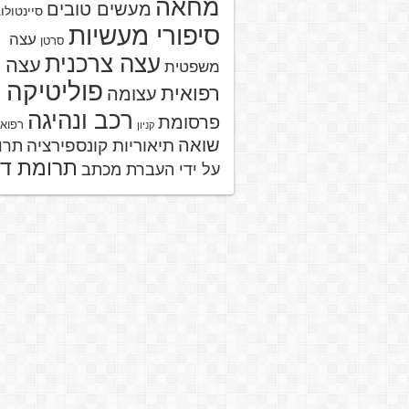
מחאה
מעשים טובים
סיינטולו
סיפורי מעשיות
עצה
סרטן
עצה צרכנית
עצה
משפטית
פוליטיקה
רפואית
עצומה
רכב ונהיגה
פרסומת
רפוא
קניון
שואה
תיאוריות קונספירציה
תרו
תרומת ד
על ידי העברת מכתב