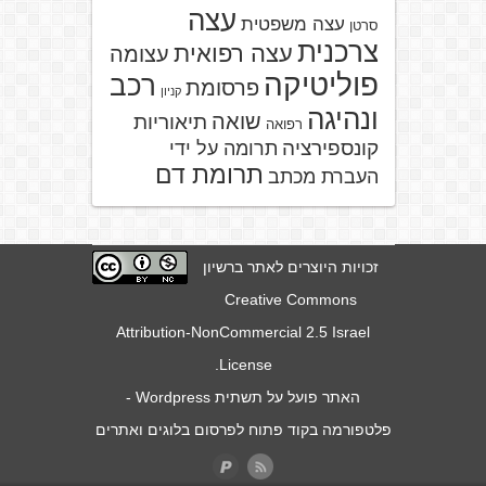
עצה
עצה משפטית
סרטן
צרכנית
עצה רפואית
עצומה
פוליטיקה
רכב
פרסומת
קניון
ונהיגה
שואה
תיאוריות
רפואה
קונספירציה
תרומה על ידי
תרומת דם
העברת מכתב
זכויות היוצרים לאתר ברשיון
Creative Commons
Attribution-NonCommercial 2.5 Israel
.
License
האתר פועל על תשתית
Wordpress
-
פלטפורמה בקוד פתוח לפרסום בלוגים ואתרים