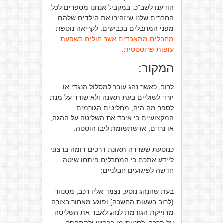
הודענו לשב"כ. במקביל אנחנו מספרים לכל
החברים שלנו שיזהירו את הילדים שלהם
מפני המחבלים בכבישים. לקריאה נוספת -
מחבלים מתאבדים אשר חולים בשפעת
עופות פרוסטטית
.
המקור:
לרוב, כאשר נהג עובר למסלול הנגדי או
יורד לשוליים בעת תאונה ולא שורד על מנת
לספר מה היה, מחליטים הגורמים
המקצועיים כי איבד את השליטה על ההגה,
או נרדם, או שתשומת ליבו הוסטה.
כנוסעת ששרדה תאונת דרכים דומה ברצוני
ליידע אתכם כי המחבלים פיתחו שיטה
חדשה לפיגועים חבלניים:
בעת שהנהג נוסע, נצמד אליו רכב, מסנוור
(לרוב בשעות החשכה) ופוגע מאחור בצורה
מדוייקת הגורמת לנהג לאבד את השליטה
על הרכב, לסטות מן הכביש ולהתהפך.