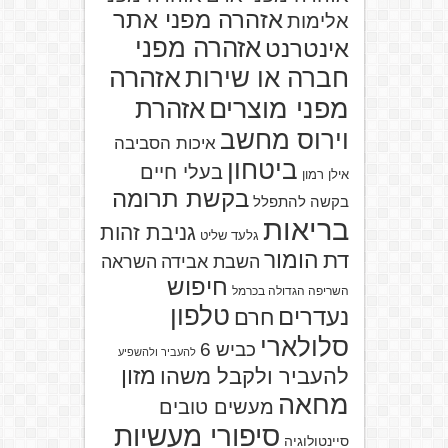
אזהרה מפני אתר
אלימות
אזהרה מפני
אינטרנט
אזהרה
חברה או שירות
מפני מוצרים
אזהרת
וירוס מחשב
איכות הסביבה
ביטחון
בעלי חיים
אילן רמון
בקשת תרומה
בקשה להתפלל
בריאות
גניבת זהות
גלעד שליט
הומור
דת
השבת אבידה
השראה
חיפוש
השריפה הגדולה בכרמל
טלפון
נעדרים
חרם
סלולארי
כביש 6
להעביר ולהשפיע
מזון
להעביר ולקבל משהו
מחאה
מעשים טובים
סיפורי מעשיות
סיינטולוגיה