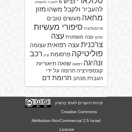
סלולארי
כביש 6
להעביר ולהשפיע
מזון
להעביר ולקבל משהו
מחאה
מעשים טובים
סיפורי מעשיות
סיינטולוגיה
עצה
עצה משפטית
סרטן
צרכנית
עצה רפואית
עצומה
פוליטיקה
רכב
פרסומת
קניון
ונהיגה
שואה
תיאוריות
רפואה
קונספירציה
תרומה על ידי
תרומת דם
העברת מכתב
זכויות היוצרים לאתר ברשיון
Creative Commons
Attribution-NonCommercial 2.5 Israel
.
License