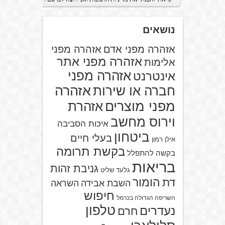
נושאים
אזהרה מפני אדם
אזהרה מפני
אזהרה מפני אתר
אלימות
אזהרה מפני
אינטרנט
אזהרה
חברה או שירות
מפני מוצרים
אזהרת
וירוס מחשב
איכות הסביבה
ביטחון
בעלי חיים
אילן רמון
בקשת תרומה
בקשה להתפלל
בריאות
גניבת זהות
גלעד שליט
הומור
דת
השבת אבידה
השראה
חיפוש
השריפה הגדולה בכרמל
טלפון
נעדרים
חרם