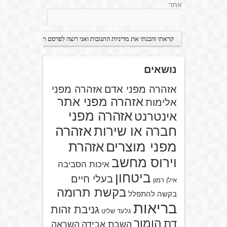
אתר
נושאים
אזהרה מפני אדם
אזהרה מפני
אזהרה מפני אתר
אלימות
אזהרה מפני
אינטרנט
אזהרה
חברה או שירות
מפני מוצרים
אזהרת
וירוס מחשב
איכות הסביבה
ביטחון
בעלי חיים
אילן רמון
בקשת תרומה
בקשה להתפלל
בריאות
גניבת זהות
גלעד שליט
הומור
דת
השבת אבידה
השראה