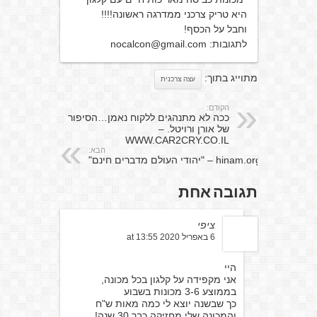
היא טריק צרכני ממדרגה ראשונה!!!!
וחבל על הכסף!
לתגובות: nocalcon@gmail.com
מתוייג בתוך:
עצה צרכנית
הקודם:
ככה לא מתנהגים ללקוח נאמן…הסיפור
של אורן ורויטל. –
WWW.CAR2CRY.CO.IL
הבא:
hinam.org – "יהודי העולם מדברים חינם"
תגובה אחת
ציפי
6 באפריל 2020 at 13:55
היי
אני מקפידה על קלגון בכל מכונה,
בממוצע 3-6 מכונות בשבוע
כך שבשנה יוצא לי כמה מאות ש"ח
והמכונה שלי מחזיקה כבר 30 שנה!