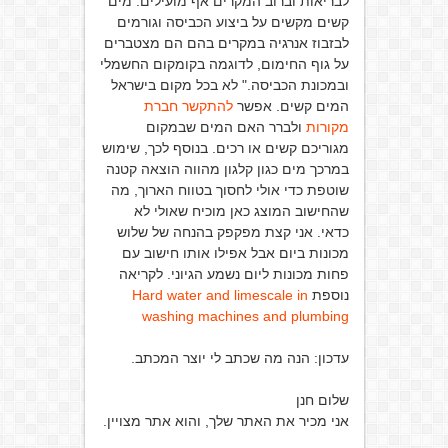
לבריאות וברוב המקרים אף מועילים. מים
קשים מקשים על ביצוע הכביסה וגורמים
לבזבוז אנרגיה במקרים בהם הם מצטברים
על גוף החימום, לדוגמה בקומקום החשמלי
ובמכונת הכביסה." לא בכל מקום בישראל
המים קשים. אפשר
להתקשר חברת
מקורות
ולברר האם המים שבמקום
מגוריכם קשים או רכים. בנוסף לכך, שימוש
במרכך מים כגון קלגון מהווה הוצאה קטנה
שוטפת כדי אולי לחסוך בטווח הארוך, מה
שהחישוב המוצג כאן מוכיח שאולי לא
כדאי. אני קצת מפקפק בהנחה של שלוש
מכונות ביום אבל אפילו אותו חישוב עם
פחות מכונות ליום נשמע הגיוני. לקריאה
נוספת
Hard water and limescale in
washing machines and plumbing
עדכון: הנה מה שכתב לי יוצר המכתב.
שלום חנן
אני מכיר את האתר שלך, והוא אתר מצויין.