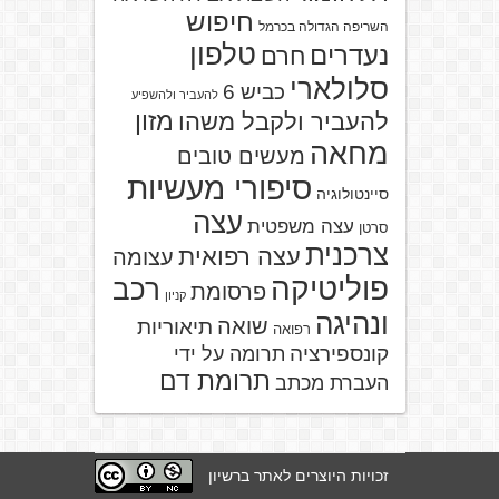
חיפוש
השריפה הגדולה בכרמל
טלפון
נעדרים
חרם
סלולארי
כביש 6
להעביר ולהשפיע
מזון
להעביר ולקבל משהו
מחאה
מעשים טובים
סיפורי מעשיות
סיינטולוגיה
עצה
עצה משפטית
סרטן
צרכנית
עצה רפואית
עצומה
פוליטיקה
רכב
פרסומת
קניון
ונהיגה
שואה
תיאוריות
רפואה
קונספירציה
תרומה על ידי
תרומת דם
העברת מכתב
זכויות היוצרים לאתר ברשיון