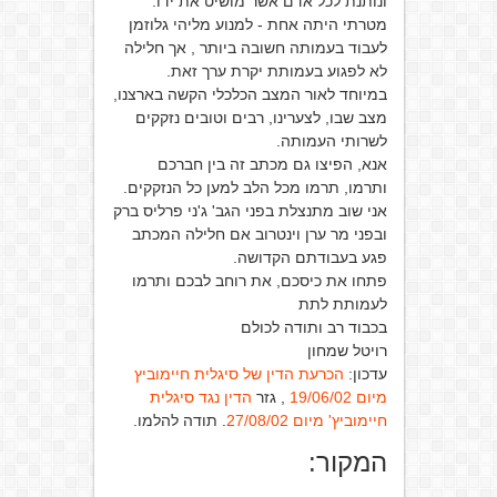
ונותנת לכל אדם אשר מושיט את ידו.
מטרתי היתה אחת - למנוע מליהי גלוזמן
לעבוד בעמותה חשובה ביותר , אך חלילה
לא לפגוע בעמותת יקרת ערך זאת.
במיוחד לאור המצב הכלכלי הקשה בארצנו,
מצב שבו, לצערינו, רבים וטובים נזקקים
לשרותי העמותה.
אנא, הפיצו גם מכתב זה בין חברכם
ותרמו, תרמו מכל הלב למען כל הנזקקים.
אני שוב מתנצלת בפני הגב' ג'ני פרליס ברק
ובפני מר ערן וינטרוב אם חלילה המכתב
פגע בעבודתם הקדושה.
פתחו את כיסכם, את רוחב לבכם ותרמו
לעמותת לתת
בכבוד רב ותודה לכולם
רויטל שמחון
עדכון:
הכרעת הדין של סיגלית חיימוביץ
מיום 19/06/02
, גזר
הדין נגד סיגלית
חיימוביץ' מיום 27/08/02
. תודה להלמו.
המקור: