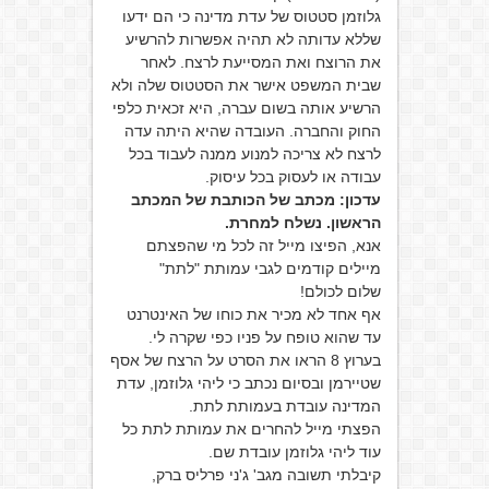
גלוזמן סטטוס של עדת מדינה כי הם ידעו
שללא עדותה לא תהיה אפשרות להרשיע
את הרוצח ואת המסייעת לרצח. לאחר
שבית המשפט אישר את הסטטוס שלה ולא
הרשיע אותה בשום עברה, היא זכאית כלפי
החוק והחברה. העובדה שהיא היתה עדה
לרצח לא צריכה למנוע ממנה לעבוד בכל
עבודה או לעסוק בכל עיסוק.
עדכון: מכתב של הכותבת של המכתב
הראשון. נשלח למחרת.
אנא, הפיצו מייל זה לכל מי שהפצתם
מיילים קודמים לגבי עמותת "לתת"
שלום לכולם!
אף אחד לא מכיר את כוחו של האינטרנט
עד שהוא טופח על פניו כפי שקרה לי.
בערוץ 8 הראו את הסרט על הרצח של אסף
שטיירמן ובסיום נכתב כי ליהי גלוזמן, עדת
המדינה עובדת בעמותת לתת.
הפצתי מייל להחרים את עמותת לתת כל
עוד ליהי גלוזמן עובדת שם.
קיבלתי תשובה מגב' ג'ני פרליס ברק,