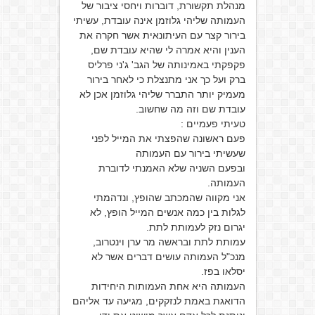
מנהלת תקשורת, דוברות ויחסי ציבור של
העמותה שליהי גלוזמן אינה עובדת, עשיתי
בירור קצר עם העיתונאית אשר חקרה את
הענין והיא אמרה לי שהיא עובדת שם,
פקפקתי באמינותה של הגב' ג'ני פרליס
ברק ועל כך אני מתנצלת כי לאחר בירור
מעמיק יותר התברר שליהי גלוזמן אכן לא
עובדת שם וזה מה שחשוב.
טעיתי פעמיים :
פעם ראשונה שהפצתי את המייל לפני
שעשיתי בירור עם העמותה
ובפעם השניה שלא האמנתי לדוברת
העמותה.
אני מקווה שהמכתב שהופץ, ונדהמתי
לגלות בין כמה אנשים המייל הופץ, לא
יגרום נזק לעמותת לתת.
עמותת לתת ובראשה מר ערן וינטרוב,
מנכ"ל העמותה עושים דברים אשר לא
יסלאו בפז.
העמותה היא אחת העמותות היחידות
הדואגת באמת לנזקקים, מגיעה עד אליהם