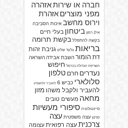
אזהרה
חברה או שירות
מפני מוצרים
אזהרת
וירוס מחשב
איכות הסביבה
ביטחון
בעלי חיים
אילן רמון
בקשת תרומה
בקשה להתפלל
בריאות
גניבת זהות
גלעד שליט
הומור
דת
השבת אבידה
השראה
חיפוש
השריפה הגדולה בכרמל
טלפון
נעדרים
חרם
סלולארי
כביש 6
להעביר ולהשפיע
מזון
להעביר ולקבל משהו
מחאה
מעשים טובים
סיפורי מעשיות
סיינטולוגיה
עצה
עצה משפטית
סרטן
צרכנית
עצה רפואית
עצומה