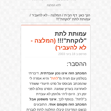
ללא המלצה
הנך כאן:
דף הבית
/
המלצה - לא להעביר
/
עמותת לתת "לוקחת"!!!
עמותת לתת
"לוקחת"!!!
(המלצה -
לא להעביר)
פורסם ב 18 ביוני 2003
ההסבר:
המכתב הזה אינו נכון עובדתית.
דיברתי
בטלפון עם חגית מ"
לתת
" והיא אמרה לי
שהמכתב מבוסס על סרט תיעודי ששודר
לאחרונה בערוץ שמונה. הסרט צולם לפני
זמן רב. היום ליהי גלוזמן לא עובדת
ב"לתת". בנוסף לכך,
אינני משפטן אבל
המכתב הזה מקומם אותי.
התובעים
(בשם המדינה) קיבלו החלטה לתת לגברת