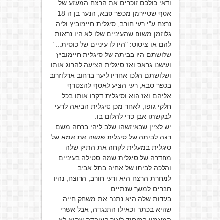
ודאי כולכם זוכרים את הרצח המעזע של
אסף שטיירמן מכפר סבא, הנער בן ה 18
נרצח ע"י רעי חורב, סיגלית חיימוביץ וליהי
גלוזמן משום שהעיניים שלו לא היו נראות
להם או ציטוט: "היו לו עיניים של כוסית..."
שלושתם היו בביתה של סיגלית חיימוביץ
ועישנו גראס ואז סיגלית הציעה להרוג אותו
ושלושתם הלכו אחריו ליער ברחוב ארלוזרוב
בכפר סבא, רעי הציע לאסף להצטרף
אליהם ואז הוא וסיגלית דקרו אותו בכל
חלקי גופו, לאחר מכן סיגלית הביאה לרעי
לבקשתו אבן כדי להלום בו.
יש לציין שבאיזשהו שלב ליהי ברחה משם
רצה לביתה של סיגלית פגשה את אמא של
סיגלית במעלית לקחה את התיק שלה
מחדרה של סיגלית שמה סטילה בעיניים
והלכה לביתו של אחיה בתל אביב.
למחרת הרצח היא ורעי חורב, הרוצח, נהיו
חברים למשך שנתיים.
בעדות שלה היא נתנה את משחק חייה
שהיא בכתה וכאילו התנגדה, אבל אשרי
המאמין במיחוד לאור העובדה שהיא לא