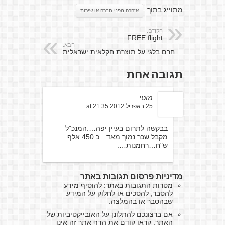
מתוייג בתוך:
אזהרה מפני חברה או שירות
הקודם:
FREE flight
הבא:
חרם בלגי על תוצרת חקלאית ישראלית
תגובה אחת
מוטי
25 באפריל 2012 at 21:35
בבקשה לתרום בעיין יפה….המנכ"ל
מקבל שכר נמוך מאד…כ 450 אלף
ש"ח…רחמנות….
מדיניות פרסום תגובות באתר
מטרות התגובות באתר: להוסיף מידע
להסבר, להסכים או לחלוק על המידע
שבהסבר או בהמלצה.
אם ברצונכם להתלונן על האובייקטיביות של
האתר, קראו קודם את הדף
אתר זה אינו