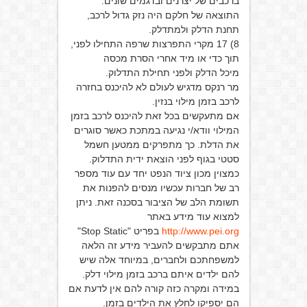
ברכבים של יצרנים ובדגמים שונים.
התוצאה של חלקם היה נזק גדול לרכב,
תחנת הדלק ולמתדלק.
8) 17 מקרי התפרצות שרפה התחילו לפני,
תוך כדי או מיד אחרי הסרת מכסה
מיכל הדלק ולפני תחילת התדלוק.
מר רנקס מדגיש לעולם לא להיכנס בחזרה
לרכב בזמן מילוי בנזין.
אם מתעקשים בכל זאת להיכנס לרכב בזמן
המילוי וודא/י נגיעה במתכת כאשר סוגרים
את הדלת. כך מתפרקים ממטען חשמל
סטטי בגוף לפני הוצאת ידית התדלוק.
כמצוין מכון ציוד הנפט יחד עם עוד מספר
רב של חברות עכשיו מנסים להפנות את
תשומת הלב של הציבור בסכנה זאת. ניתן
למצוא עוד מידע באתר
http://www.pei.org
בפריט "Stop Static"
אתם מתבקשים להעביר מידע זה הלאה
למשפחתכם ולחברים, במיוחד אלה שיש
להם ילדים איתם ברכב בזמן מילוי דלק.
במידה ומקרה כזה קורה להם אין לדעת אם
הם יספיקו לחלץ את הילדים בזמן.