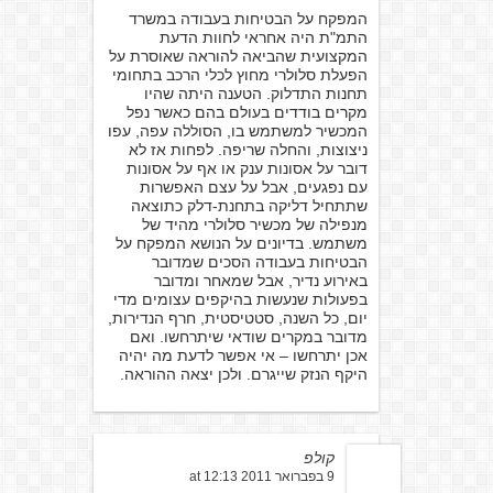
המפקח על הבטיחות בעבודה במשרד
התמ"ת היה אחראי לחוות הדעת
המקצועית שהביאה להוראה שאוסרת על
הפעלת סלולרי מחוץ לכלי הרכב בתחומי
תחנות התדלוק. הטענה היתה שהיו
מקרים בודדים בעולם בהם כאשר נפל
המכשיר למשתמש בו, הסוללה עפה, עפו
ניצוצות, והחלה שריפה. לפחות אז לא
דובר על אסונות ענק או אף על אסונות
עם נפגעים, אבל על עצם האפשרות
שתתחיל דליקה בתחנת-דלק כתוצאה
מנפילה של מכשיר סלולרי מהיד של
משתמש. בדיונים על הנושא המפקח על
הבטיחות בעבודה הסכים שמדובר
באירוע נדיר, אבל שמאחר ומדובר
בפעולות שנעשות בהיקפים עצומים מדי
יום, כל השנה, סטטיסטית, חרף הנדירות,
מדובר במקרים שודאי שיתרחשו. ואם
אכן יתרחשו – אי אפשר לדעת מה יהיה
היקף הנזק שייגרם. ולכן יצאה ההוראה.
קולפ
9 בפברואר 2011 at 12:13