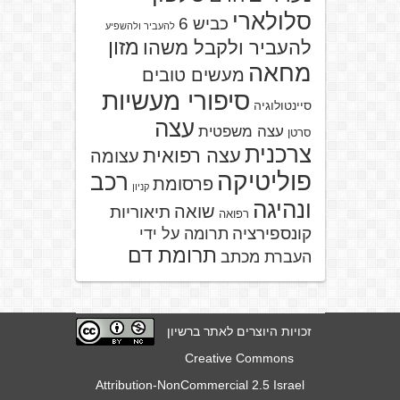
סלולארי
כביש 6
להעביר ולהשפיע
מזון
להעביר ולקבל משהו
מחאה
מעשים טובים
סיפורי מעשיות
סיינטולוגיה
עצה
עצה משפטית
סרטן
צרכנית
עצה רפואית
עצומה
פוליטיקה
רכב
פרסומת
קניון
ונהיגה
שואה
תיאוריות
רפואה
קונספירציה
תרומה על ידי
תרומת דם
העברת מכתב
זכויות היוצרים לאתר ברשיון
Creative Commons
Attribution-NonCommercial 2.5 Israel