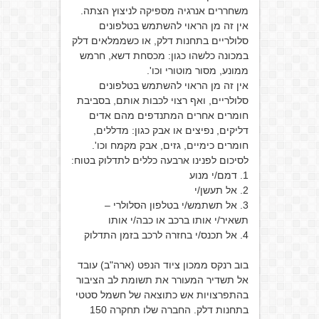
משחררים אנרגיה מספיקה לניצוץ הצתה.
אין זה מן הראוי להשתמש בטלפונים
סלולריים בתחנות דלק, או כשממלאים דלק
במכונה כלשהו כגון: מכסחת דשא, חרמש
ממונע, מסור מוטורי וכו'.
אין זה מן הראוי להשתמש בטלפונים
סלולריים, ואף רצוי לכבות אותם, בסביבת
חומרים אחרים המתנדפים מהם אדים
דליקים, נפיצים או אבק כגון: מדללים,
חומרים כימיים, גזים, אבק מקמח וכו'.
לסיכום לפנינו ארבעה כללים לתדלוק בטוח:
1. דמם/י מנוע
2. אל תעשן/י
3. אל תשתמש/י בטלפון הסלולרי –
תשאיר/י אותו ברכב או כבה/י אותו
4. אל תכנס/י בחזרה לרכב בזמן התדלוק
בוב רנקס ממכון ציוד הנפט (ארה"ב) עובד
אל תשדיר המעורר את תשומת לב הציבור
בהתפרצויות אש כתוצאה של חשמל סטטי
בתחנות דלק. החברה שלו תחקרה 150