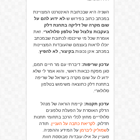
השניה היא שבכתובת האינטרנט המצויינת
במכתב כתוב בפירוש ש-
לא ידוע להם על
שום מקרה של דליקה בתחנת דלק
בעקבות צלצול של טלפון סלולארי
. זאת
אומרת שכל מי שייכנסו לכתובת שבמכתב
יוכלו לראות בעצמם שהעובדות המצויינות
במכתב אינן נכונות.
בקיצור, לא להפיץ
.
עדכון שריפות:
דיברתי עם מר חיים תמם,
סגן מפקח כבאות ראשי, והוא אמר לי שלא
ידוע לו על שום מקרה בישראל של שריפה
בתחנת דלק כתוצאה משימוש בטלפון
סלולארי.
עדכון תקנות:
קיימת הוראה של מנהל
הדלק האוסרת על הפעלת טלפונים
סלולריים מחוץ לכלי הרכב בתחומי תחנות
תדלוק.
לקריאת כתבה על העניין
. תודה
ל
שמוליק ליברמן
על המידע וההפניה.
מעניין על אילו עובדות מבוססת חוות