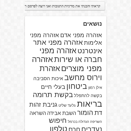
נושאים
אזהרה מפני אדם
אזהרה מפני
אזהרה מפני אתר
אלימות
אזהרה מפני
אינטרנט
אזהרה
חברה או שירות
מפני מוצרים
אזהרת
וירוס מחשב
איכות הסביבה
ביטחון
בעלי חיים
אילן רמון
בקשת תרומה
בקשה להתפלל
בריאות
גניבת זהות
גלעד שליט
הומור
דת
השבת אבידה
השראה
חיפוש
השריפה הגדולה בכרמל
טלפון
נעדרים
חרם