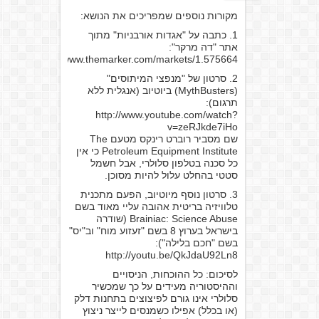
מקורות נוספים שמפריכים את הנושא:
1. כתבה על "אגדות אורבניות" מתוך
אתר "דה מרקר":
http://www.themarker.com/markets/1.575664
2. סרטון של "מנפצי המיתוסים"
(MythBusters) ביוטיוב (אנגלית ללא
תרגום):
http://www.youtube.com/watch?
v=zeRJkde7iHo
שם מסביר רוברט רינקס מטעם The
Petroleum Equipment Institute כי אין
כל סכנה בטלפון סלולרי, אבל חשמל
סטטי בהחלט עלול להיות מסוכן.
3. סרטון נוסף מיוטיוב, הפעם מתכנית
טלוויזיה בריטית אהובה עליי מאוד בשם
Brainiac: Science Abuse (שודרה
בישראל בערוץ 8 בשם "זעזוע מוח" וב"יס"
בשם "חכם בלילה"):
http://youtu.be/QkJdaU92Ln8
לסיכום: כל ההוכחות, הניסויים
וההיסטוריה מעידים על כך שמכשיר
סלולרי אינו גורם לפיצוצים בתחנות דלק
(או בכלל) אפילו כשמנסים לייצר ניצוץ