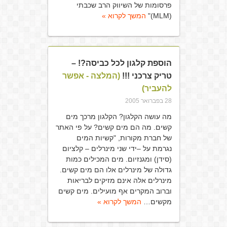
פרסומות של השיווק הרב שכבתי
(MLM)"
המשך לקרוא »
הוספת קלגון לכל כביסה?! –
טריק צרכני !!!
(המלצה - אפשר
להעביר)
28 בפברואר 2005
מה עושה הקלגון? הקלגון מרכך מים
קשים. מה הם מים קשים? על פי האתר
של חברת מקורות, "קשיות המים
נגרמת על –ידי שני מינרלים – קלציום
(סידן) ומגנזיום. מים המכילים כמות
גדולה של מינרלים אלו הם מים קשים.
מינרלים אלה אינם מזיקים לבריאות
וברוב המקרים אף מועילים. מים קשים
מקשים…
המשך לקרוא »