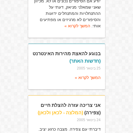
יודע אם הסיפורים נכונים או לא. מכיוון
שאני שמאלני מניאק, דעתי על
ההתנחלויות והמתנחלים ידועות
והסיפורים לא מרגיזים או מפתיעים
אותי.
המשך לקרוא »
בנוגע להאצת מהירות האינטרנט
(חדשות האתר)
25 בינואר 2005
המשך לקרוא »
אני צריכה עזרה להצלת חיים
(צפירה)
(המלצה - לכאן ולכאן)
24 בינואר 2005
דיברתי עם צפירה. מצבה כרגע יציב.