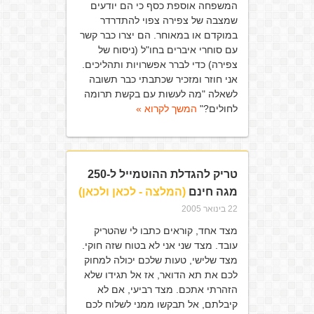
המשפחה אוספת כסף כי הם יודעים
שמצבה של צפירה צפוי להתדרדר
במוקדם או במאוחר. הם יצרו כבר קשר
עם סוחרי איברים בחו"ל (ניסוח של
צפירה) כדי לברר אפשרויות ותהליכים.
אני חוזר ומזכיר שכתבתי כבר תשובה
לשאלה "מה לעשות עם בקשת תרומה
לחולים?"
המשך לקרוא »
טריק להגדלת ההוטמייל ל-250
מגה חינם
(המלצה - לכאן ולכאן)
22 בינואר 2005
מצד אחד, קוראים כתבו לי שהטריק
עובד. מצד שני אני לא בטוח שזה חוקי.
מצד שלישי, טעות שלכם יכולה למחוק
לכם את תא הדואר, אז אל תגידו שלא
הזהרתי אתכם. מצד רביעי, אם לא
קיבלתם, אל תבקשו ממני לשלוח לכם