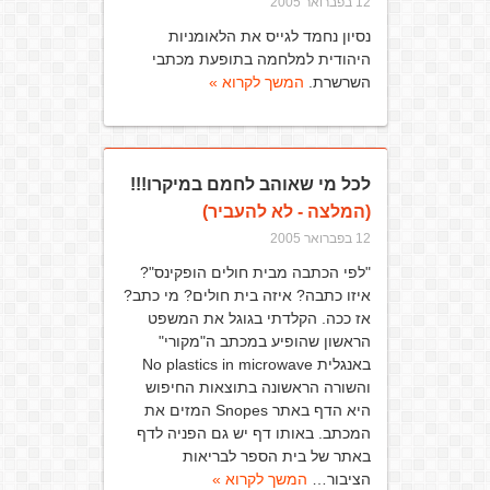
12 בפברואר 2005
נסיון נחמד לגייס את הלאומניות
היהודית למלחמה בתופעת מכתבי
השרשרת.
המשך לקרוא »
לכל מי שאוהב לחמם במיקרו!!!
(המלצה - לא להעביר)
12 בפברואר 2005
"לפי הכתבה מבית חולים הופקינס"?
איזו כתבה? איזה בית חולים? מי כתב?
אז ככה. הקלדתי בגוגל את המשפט
הראשון שהופיע במכתב ה"מקורי"
באנגלית No plastics in microwave
והשורה הראשונה בתוצאות החיפוש
היא הדף באתר Snopes המזים את
המכתב. באותו דף יש גם הפניה לדף
באתר של בית הספר לבריאות
הציבור…
המשך לקרוא »