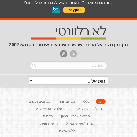
נהניתם מהאתר? האתר הועיל לכם ותרצו לתרום?
חנן כהן מגיב על מכתבי שרשרת ושמועות אינטרנט – מאז 2002
הכל
כללי
מכתב חוזר
מכתבים נפוצים
המלצה - לא להעביר
המלצה - אפשר להעביר
המלצה - לכאן ולכאן
תרמית
עזרה לשימוש במייל
חדשות האתר
ללא המלצה