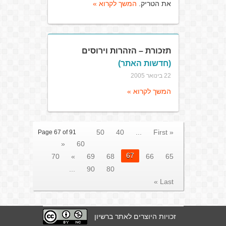
את הטריק.
המשך לקרוא »
תזכורת – הזהרות וירוסים
(חדשות האתר)
22 בינואר 2005
המשך לקרוא »
50
40
...
« First
Page 67 of 91
«
60
67
70
»
69
68
66
65
...
90
80
Last »
זכויות היוצרים לאתר ברשיון