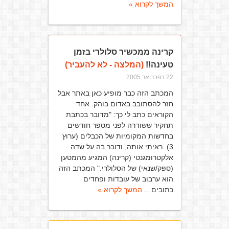
המשך לקרוא »
קרינה ממכשיר סלולרי בזמן
טעינה!!
(המלצה - לא להעביר)
22 בפברואר 2005
המכתב הזה כבר מופיע כאן באתר אבל
חזר להסתובב באדום בוהק. אחד
הקוראים כתב לי כך: "מדובר בכתבת
תחקיר ששודרה לפני מספר חודשים
בחדשות המקומיות של הכבלים (ערוץ
3). ראיתי אותה, ודובר בה על שדה
אלקטרומגנטי (קרינה) המגיע מהמטען
(ספק/שנאי) של הסלולרי." המכתב הזה
הוא ערבוב של עובדות ופחדים
כתובים…
המשך לקרוא »