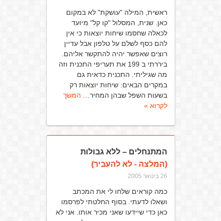
ראשית, המילה "עושקת" לא במקום
כאן. שנית, המסלול "קו קל" מיועד
לכאלה שחסמו שיחות יוצאות כי אין
להם כסף לשלם על טלפון אבל עדיין
רוצים שאפשר יהיה להתקשר אליהם.
ביררתי ב 199 את תעריפי התכנית וזה
מה שגיליתי. התכנית כדאית גם
במקרים הבאים: שיחות יוצאות רק
בשעות השפל שבהן המחיר…
המשך
לקרוא »
המתנחלים – ללא גבולות
(המלצה - לא להעביר)
26 בינואר 2005
כמה קוראים שלחו לי את המכתב
ושאלו לדעתי. בסוף החלטתי לפרסמו
כאן כדי שיידעו שאני מכיר אותו. אני לא