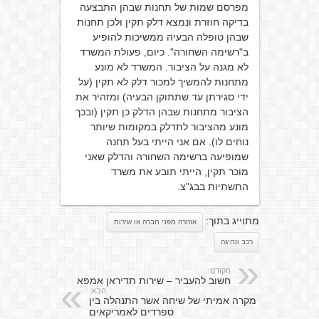
מפרסם שמות של תחנות שבהן התבצעה
בדיקה חוזרת ונמצא דלק תקין ולכן תחנות
שבהן טופלה הבעיה ממשיכות להופיע
ב"רשימה השחורה". כיום, פעולת המשרד
לא מגנה על הציבור. המשרד לא מונע
מתחנות להמשיך למכור דלק לא תקין (על
ידי סגירתן עד שתתוקן הבעיה) ומזהיר את
הציבור מתחנות שבהן הדלק כן תקין (ובכך
מונע מהציבור לתדלק במקומות שיותר
נוחים לו). אם אני הייתי בעל תחנה
שמופיעה ברשימה השחורה והדלק שאני
מוכר תקין, הייתי תובע את משרד
התשתיות בבג"צ.
מתוייג בתוך:
אזהרה מפני חברה או שירות
רכב ונהיגה
הקודם:
חשוב להעביר – שירות תדיראן אמפא
הבא:
מקרה אמיתי של שיחה אשר התנהלה בין
ספרדים לאמריקאים