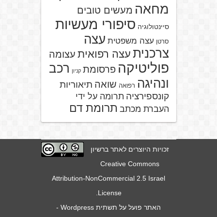
מחאה
מעשים טובים
סיפורי מעשיות
סיינטולוגיה
עצה
עצה משפטית
סרטן
צרכנית
עצה רפואית
עצומה
פוליטיקה
רכב
פרסומת
קניון
ונהיגה
שואה
תיאוריות
רפואה
קונספירציה
תרומה על ידי
תרומת דם
העברת מכתב
זכויות היוצרים לאתר ברשיון
Creative Commons
Attribution-NonCommercial 2.5 Israel
.
License
האתר פועל על תשתית
Wordpress
-