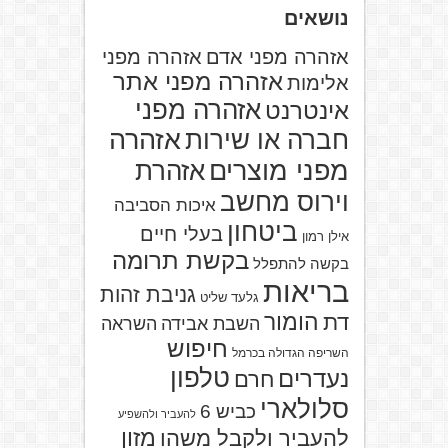
נושאים
אזהרה מפני אדם
אזהרה מפני
אזהרה מפני אתר
אלימות
אזהרה מפני
אינטרנט
אזהרה
חברה או שירות
מפני מוצרים
אזהרת
וירוס מחשב
איכות הסביבה
ביטחון
בעלי חיים
אילן רמון
בקשת תרומה
בקשה להתפלל
בריאות
גניבת זהות
גלעד שליט
הומור
דת
השבת אבידה
השראה
חיפוש
השריפה הגדולה בכרמל
טלפון
נעדרים
חרם
סלולארי
כביש 6
להעביר ולהשפיע
מזון
להעביר ולקבל משהו