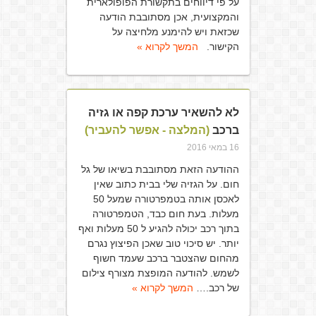
על פי דיווחים בתקשורת הפופולארית
והמקצועית, אכן מסתובבת הודעה
שכזאת ויש להימנע מלחיצה על
הקישור.
המשך לקרוא »
לא להשאיר ערכת קפה או גזיה
ברכב
(המלצה - אפשר להעביר)
16 במאי 2016
ההודעה הזאת מסתובבת בשיאו של גל
חום. על הגזיה שלי בבית כתוב שאין
לאכסן אותה בטמפרטורה שמעל 50
מעלות. בעת חום כבד, הטמפרטורה
בתוך רכב יכולה להגיע ל 50 מעלות ואף
יותר. יש סיכוי טוב שאכן הפיצוץ נגרם
מהחום שהצטבר ברכב שעמד חשוף
לשמש. להודעה המופצת מצורף צילום
של רכב.…
המשך לקרוא »