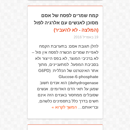
קמח שמרים לפסח של אסם
מסוכן לאנשים עם אלרגיה לפול
(המלצה - לא להעביר)
19 באפריל 2016
להלן תגובת אסם: בתערובת הקמח
לאפיית שמרים הכשרה לפסח אין פול –
לא ברכיבי המוצר, לא בפס הייצור ולא
בסביבת המפעל. למתעניינים, מתוך
אתר האינטרנט של הכללית: G6PD)
Glucose-6-phosphate
dehydrogenase) הוא אנזים חשוב
שמגן על תאי הדם האדומים. אנשים
שסובלים ממחסור באנזים הזה אינם
חשים בדרך כלל בתסמינים כלשהם,
ובריאותם…
המשך לקרוא »