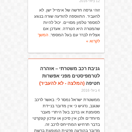
12 ביולי 2016
זוהי גרסה חדשה של אימייל ישן. לא
להעביר. התווספה להודעה שורה בנוגע
למספר טלפון מסויים. יכול להיות
שהמטרה היא הטרדה. אעדכן אם
אצליח לברר עם בעל המספר.
המשך
לקרוא »
גניבת רכב משטרתי – אזהרה
לטרמפיסטים מפני אפשרות
חטיפה
(המלצה - לא להעביר)
4 ביולי 2016
ממשטרת ישראל נמסר לי: באשר לרכב
שנגנב, נדגיש כי אין מדובר בניידת
מסומנת או ברכב בעל היתרי מעבר
מיוחדים ולכן אין סיכון או עדכון קונקרטי
בדבר תרחיש המתייחס לרכב זה.
מדובר בהודעה פרטית המופצת ברשת