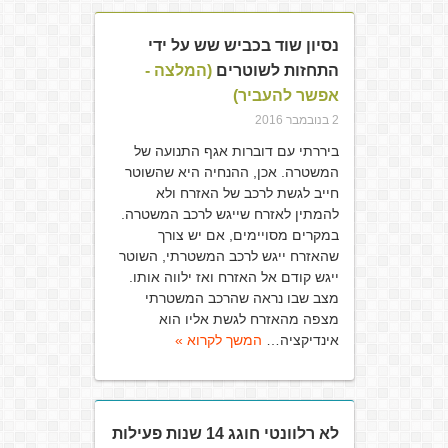
נסיון שוד בכביש שש על ידי
התחזות לשוטרים
(המלצה -
אפשר להעביר)
2 בנובמבר 2016
ביררתי עם דוברות אגף התנועה של
המשטרה. אכן, ההנחיה היא שהשוטר
חייב לגשת לרכב של האזרח ולא
להמתין לאזרח שייגש לרכב המשטרה.
במקרים מסויימים, אם יש צורך
שהאזרח ייגש לרכב המשטרתי, השוטר
ייגש קודם אל האזרח ואז ילווה אותו.
מצב שבו נראה שהרכב המשטרתי
מצפה מהאזרח לגשת אליו הוא
אינדיקציה…
המשך לקרוא »
לא רלוונטי חוגג 14 שנות פעילות