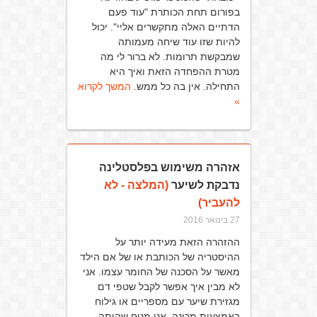
בפורום תחת הכותרת "עוד פעם
הדתיים האלה מתקשרים אליי". יכול
להיות שזו עוד שיחה מעמותה
שמבקשת תרומות. לא ברור לי מה
מטרת ההפחדה הזאת ואיך היא
התחילה. אין בה כל ממש.
המשך לקרוא
»
אזהרה משימוש בפלסטלינה
נדבקת לשיער
(המלצה - לא
להעביר)
27 בינואר 2016
ההזהרה הזאת מעידה יותר על
ההיסטריה של הכותבת או של אם הילד
מאשר על הסכנה של החומר עצמו. אני
לא מבין איך אפשר לקבל שטפי דם
מגזירת שיער עם מספריים או גילוח
באמצעות מכונה. אני מניח שהיתה