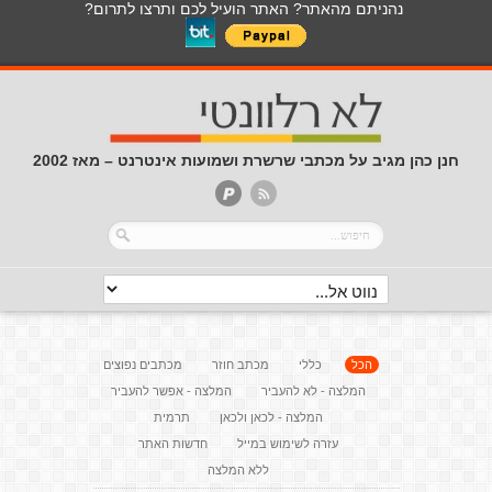
נהניתם מהאתר? האתר הועיל לכם ותרצו לתרום?
חנן כהן מגיב על מכתבי שרשרת ושמועות אינטרנט – מאז 2002
הכל
כללי
מכתב חוזר
מכתבים נפוצים
המלצה - לא להעביר
המלצה - אפשר להעביר
המלצה - לכאן ולכאן
תרמית
עזרה לשימוש במייל
חדשות האתר
ללא המלצה