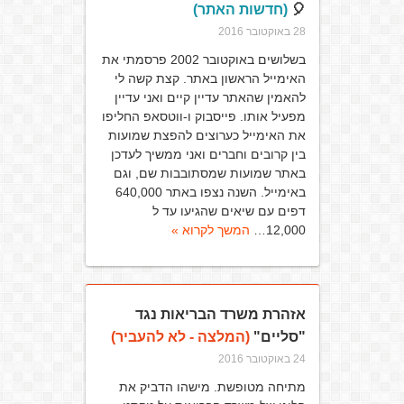
🎈
(חדשות האתר)
28 באוקטובר 2016
בשלושים באוקטובר 2002 פרסמתי את
האימייל הראשון באתר. קצת קשה לי
להאמין שהאתר עדיין קיים ואני עדיין
מפעיל אותו. פייסבוק ו-ווטסאפ החליפו
את האימייל כערוצים להפצת שמועות
בין קרובים וחברים ואני ממשיך לעדכן
באתר שמועות שמסתובבות שם, וגם
באימייל. השנה נצפו באתר 640,000
דפים עם שיאים שהגיעו עד ל
12,000…
המשך לקרוא »
אזהרת משרד הבריאות נגד
"סליים"
(המלצה - לא להעביר)
24 באוקטובר 2016
מתיחה מטופשת. מישהו הדביק את