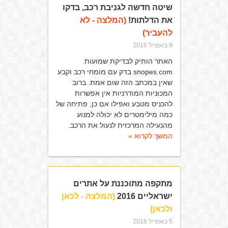
שיטה חדשה לגניבת רכב, בדקו
את הדלתות!
(המלצה - לא
להעביר)
9 באפריל 2016
האתר הותיק לבדיקת שמועות
snopes.com בדק עם מומחי רכב וקבע
שאין במכתב הזה שום אמת. ברוב
המכוניות המודרניות אין אפשרות
להכניס מטבע ואפילו אם כן, פתיחה של
כמה מילימטרים לא יכולה למנוע
מהנעילה המרכזית לנעול את הרכב.
המשך לקרוא »
מתקפה מתוכננת על אתרים
ישראליים 2016
(המלצה - לכאן
ולכאן)
5 באפריל 2016