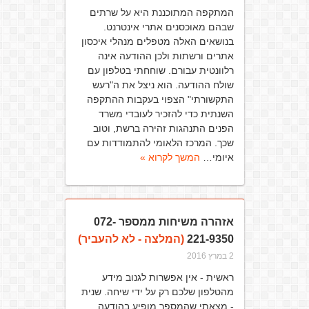
המתקפה המתוכננת היא על שרתים
שבהם מאוכסנים אתרי אינטרנט.
בנושאים האלה מטפלים מנהלי איכסון
אתרים ורשתות ולכן ההודעה אינה
רלוונטית עבורם. שוחחתי בטלפון עם
שולח ההודעה. הוא ניצל את ה"רעש
התקשורתי" הצפוי בעקבות ההתקפה
השנתית כדי להזכיר לעובדי משרד
הפנים התנהגות זהירה ברשת, וטוב
שכך. המרכז הלאומי להתמודדות עם
איומי…
המשך לקרוא »
אזהרה משיחות ממספר 072-
221-9350
(המלצה - לא להעביר)
2 במרץ 2016
ראשית - אין אפשרות לגנוב מידע
מהטלפון שלכם רק על ידי שיחה. שנית
- מצאתי שהמספר מופיע בהודעה