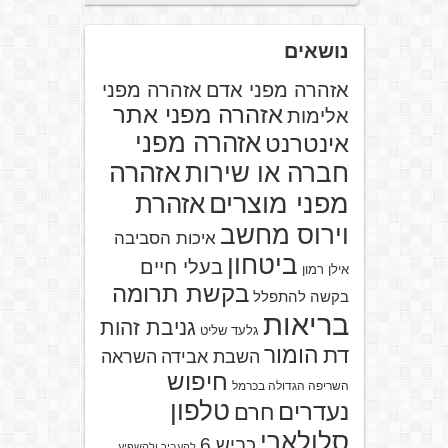
נושאים
אזהרה מפני אדם
אזהרה מפני
אזהרה מפני אתר
אלימות
אזהרה מפני
אינטרנט
אזהרה
חברה או שירות
מפני מוצרים
אזהרת
וירוס מחשב
איכות הסביבה
ביטחון
בעלי חיים
אילן רמון
בקשת תרומה
בקשה להתפלל
בריאות
גניבת זהות
גלעד שליט
הומור
דת
השבת אבידה
השראה
חיפוש
השריפה הגדולה בכרמל
טלפון
נעדרים
חרם
סלולארי
כביש 6
להעביר ולהשפיע