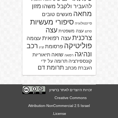
מזון
להעביר ולקבל משהו
מחאה
מעשים טובים
סיפורי מעשיות
סיינטולוגיה
עצה
עצה משפטית
סרטן
צרכנית
עצה רפואית
עצומה
פוליטיקה
רכב
פרסומת
קניון
ונהיגה
שואה
תיאוריות
רפואה
קונספירציה
תרומה על ידי
תרומת דם
העברת מכתב
זכויות היוצרים לאתר ברשיון
Creative Commons
Attribution-NonCommercial 2.5 Israel
.
License