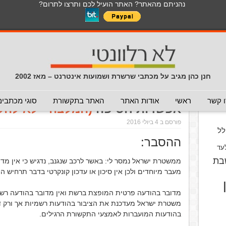
נהניתם מהאתר? האתר הועיל לכם ותרצו לתרום?
לכל התכנים באתר בנושא נגיף הקורונה
כללי
מכתב חוזר
מכתבים נפוצים
המלצה - לא להעביר
תרמית
עזרה לשימוש במייל
חדשות 
הנך כאן:
דף הבית
/
המלצה - לא להעביר
/
גניבת רכב משטרתי –
חנן כהן מגיב על מכתבי שרשרת ושמועות אינטרנט – מאז 2002
גניבת רכב משטרתי – אזהרה לטרמ
וס
 קשר
ראשי
אודות האתר
האתר בתקשורת
סוגי מכתבים
אפשרות חטיפה
(המלצה - לא להע
פורסם ב 4 ביולי 2016
ל
ההסבר:
עד
בת
ממשטרת ישראל נמסר לי: באשר לרכב שנגנב, נדגיש כי אין מדו
מעבר מיוחדים ולכן אין סיכון או עדכון קונקרטי בדבר תרחיש ה
מדובר בהודעה פרטית המופצת ברשת ואין מדובר בהודעה רש
משטרת ישראל מעדכנת את הציבור בהודעות רשמיות אך ורק ד
בהודעות המועברות לאמצעי התקשורת הרגילים.