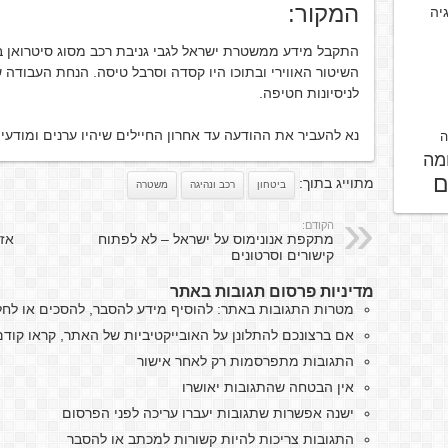
המקור:
גיה
השיטור האווירי ובתוכו היו קסדה וסרבל טיסה. הנחת העבוד
לניסיונות חטיפה.
נא להעביר את ההודעה עד אחרון החיילים שיהיו ערנים ומודעי
ה
מה
ם
מתוייג בתוך:
ביטחון
רכב ונהיגה
משטרה
הקודם:
מתקפת אנונימוס על ישראל – לא לפתוח
אזה
קישורים וסרטונים
מדיניות פרסום תגובות באתר
מטרות התגובות באתר: להוסיף מידע להסבר, להסכים או לח
אם ברצונכם להתלונן על האובייקטיביות של האתר, קראו קו
התגובות מתפרסמות רק לאחר אישור
אין הבטחה שהתגובות יאושרו
ישנה אפשרות שתגובות יעברו עריכה לפני הפרסום
התגובות צריכות להיות קשורות למכתב או להסבר