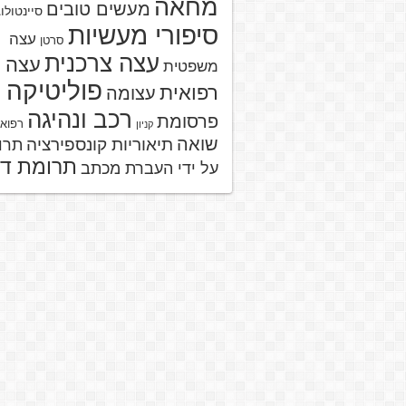
מחאה
מעשים טובים
סיינטולו
סיפורי מעשיות
עצה
סרטן
עצה צרכנית
עצה
משפטית
פוליטיקה
רפואית
עצומה
רכב ונהיגה
פרסומת
רפוא
קניון
שואה
תיאוריות קונספירציה
תרו
תרומת ד
על ידי העברת מכתב