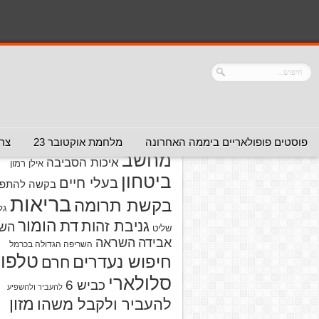
נושאים
אזהרה מפני אדם
אזהרה מפני
אזהרה מפני אתר
אלימות
אזהרה מפני
אינטרנט
אזהרה
חברה או שירות
מפני מוצרים
אזהרת ויר
פוסטים פופולאריים ביממה האחרונה
מלחמת אוקטובר 23
צרו
מחשב
איכות הסביבה
אילן רמון
ביטחון
בעלי חיים
בקשה להתפל
בריאות
בקשת תרומה
גל
הומור
דת
גניבת זהות
הש
שליט
אבידה
השראה
השריפה הגדולה בכרמל
טלפון
חיפוש נעדרים
חרם
סלולארי
כביש 6
להעביר ולהשפיע
מזון
להעביר ולקבל משהו