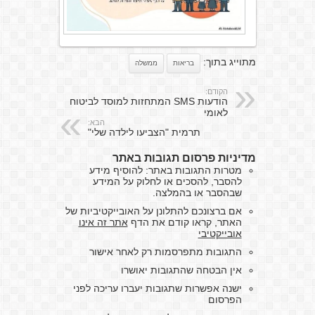
מתוייג בתוך:
בריאות
ממשלה
הקודם:
הודעות SMS המתחזות למוסד לביטוח
לאומי
הבא:
תרמית "הצביעו לילדה שלי"
מדיניות פרסום תגובות באתר
מטרות התגובות באתר: להוסיף מידע
להסבר, להסכים או לחלוק על המידע
שבהסבר או בהמלצה.
אם ברצונכם להתלונן על האובייקטיביות של
האתר, קראו קודם את הדף
אתר זה אינו
אובייקטיבי
התגובות מתפרסמות רק לאחר אישור
אין הבטחה שהתגובות יאושרו
ישנה אפשרות שתגובות יעברו עריכה לפני
הפרסום