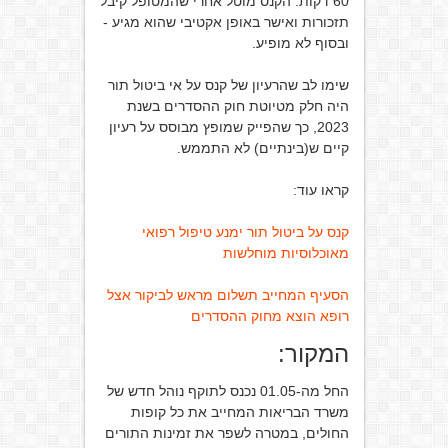
60 דקות. הקנס מוטל אחרי שהמטופל קיבל
תזכורות ואישר באופן אקטיבי שהוא מגיע -
ובסוף לא מופיע.
שימו לב שהרעיון של קנס על אי ביטול תור
היה חלק מטיוטת חוק ההסדרים בשנת
2023, כך שהפייק שמופץ מבוסס על רעיון
קיים ש(בינתיים) לא התממש.
קראו עוד:
קנס על ביטול תור ימנע טיפול רפואי
מאוכלוסיות מוחלשות
הסעיף המחייב תשלום מראש לביקור אצל
רופא הוצא מחוק ההסדרים
המקור:
החל מה-01.05 נכנס לתוקף נוהל חדש של
משרד הבריאות המחייב את כל קופות
החולים, במטרה לשפר את זמינות התורים