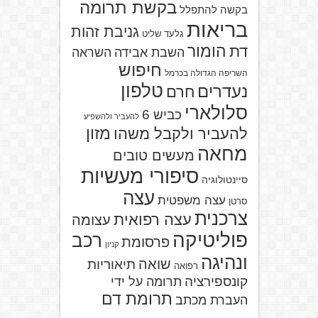
בקשת תרומה
בקשה להתפלל
בריאות
גניבת זהות
גלעד שליט
הומור
דת
השבת אבידה
השראה
חיפוש
השריפה הגדולה בכרמל
טלפון
נעדרים
חרם
סלולארי
כביש 6
להעביר ולהשפיע
מזון
להעביר ולקבל משהו
מחאה
מעשים טובים
סיפורי מעשיות
סיינטולוגיה
עצה
עצה משפטית
סרטן
צרכנית
עצה רפואית
עצומה
פוליטיקה
רכב
פרסומת
קניון
ונהיגה
שואה
תיאוריות
רפואה
קונספירציה
תרומה על ידי
תרומת דם
העברת מכתב