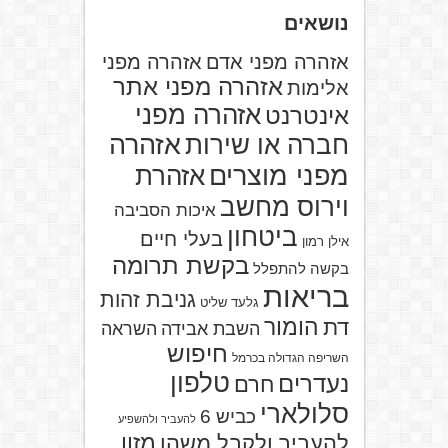
נושאים
אזהרה מפני אדם
אזהרה מפני
אזהרה מפני אתר
אלימות
אזהרה מפני
אינטרנט
אזהרה
חברה או שירות
מפני מוצרים
אזהרת
וירוס מחשב
איכות הסביבה
ביטחון
בעלי חיים
אילן רמון
בקשת תרומה
בקשה להתפלל
בריאות
גניבת זהות
גלעד שליט
הומור
דת
השבת אבידה
השראה
חיפוש
השריפה הגדולה בכרמל
טלפון
נעדרים
חרם
סלולארי
כביש 6
להעביר ולהשפיע
מזון
להעביר ולקבל משהו