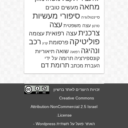
מחאה
מעשים טובים
סיפורי מעשיות
סיינטולוגיה
עצה
עצה משפטית
סרטן
צרכנית
עצה רפואית
עצומה
פוליטיקה
רכב
פרסומת
קניון
ונהיגה
שואה
תיאוריות
רפואה
קונספירציה
תרומה על ידי
תרומת דם
העברת מכתב
זכויות היוצרים לאתר ברשיון
Creative Commons
Attribution-NonCommercial 2.5 Israel
.
License
האתר פועל על תשתית
Wordpress
-