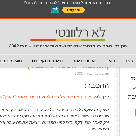
נהניתם מהאתר? האתר הועיל לכם ותרצו לתרום?
לכל התכנים באתר בנושא נגיף הקורונה
כללי
מכתב חוזר
מכתבים נפוצים
המלצה - לא להעביר
תרמית
עזרה לשימוש במייל
חדשות 
הנך כאן:
דף הבית
/
המלצה - אפשר להעביר
/
הסיבה לקיצור הזמ
חנן כהן מגיב על מכתבי שרשרת ושמועות אינטרנט – מאז 2002
הסיבה לקיצור הזמן בין ההתראה 
וס
 קשר
ראשי
אודות האתר
האתר בתקשורת
סוגי מכתבים
(המלצה - אפשר להעביר)
פורסם ב 7 במרץ 2026
ל
ההסבר:
עד
בת
אכן. להלן
ציטוט מידיעה של בר פלג ועודד ירון באתר "הארץ"
מיום 
מערך האזעקות לאזרחים עובד על בסיס זיהוי השיגור בין היתר ע
שפרוסים באזור. לאחר הגילוי נשלחת התרעה מקדימה באמצעות
ורק לאחר מכן, דקה וחצי לפני הפגיעה, יוצאת אזעקה עולה וי
בזיהוי השיגור.