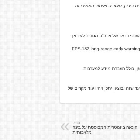
לים בירדן, סעודיה ואיחוד האמירויות
ערכי רדאר של ארה"ב מסביב לאיראן.
 גם רדאר של מערכת THAAD בירדן וגם FPS-132 long-range early warning radar
אן, כולל העברת מידע למערכות
שזה יבוצע, יתכן ויהיו עוד מקרים של
הבא:
הונאה ביומטרית המבוססת על בינה
מלאכותית