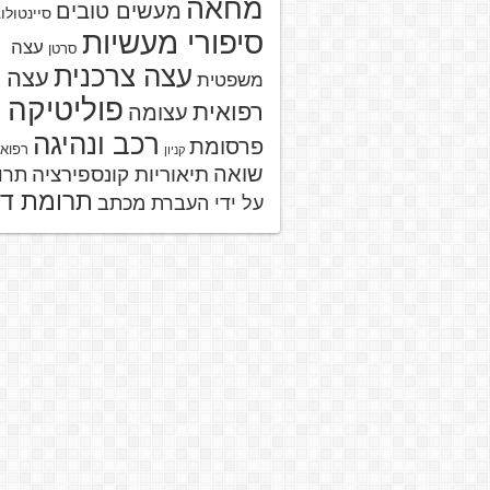
מחאה
מעשים טובים
סיינטולו
סיפורי מעשיות
עצה
סרטן
עצה צרכנית
עצה
משפטית
פוליטיקה
רפואית
עצומה
רכב ונהיגה
פרסומת
רפוא
קניון
שואה
תיאוריות קונספירציה
תרו
תרומת ד
על ידי העברת מכתב