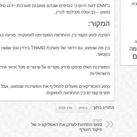
גיה
ב־CNN דווח היום כי בסיסים שבהם מוצבות מערכות יירוט טי
נפגעו – כך עולה מצילומי לוויין.
המקור:
הסיבה לזמן הקצר בין ההתראה המקדימה לאזעקות: פגיעה במ
ה
בין מה שנפגע,
מה
בקטאר.
ם
המערכות האלו סיפקו מידע מקדים על שיגורים מכל איזור איר
הישראליות.
כרגע האמריקאים פועלים להחליף את המערכות שנפגעו, אבל עד 
זמנים קצרים בין ההתראה לאזעקות.
מתוייג בתוך:
ביטחון
מרץ 2026
הקודם:
סמס התחזות לעדכן את האפליקציה של
פיקוד העורף