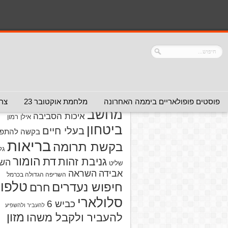
נושאים
אזהרה מפני אדם
אזהרה מפני
אזהרה מפני אתר
אלימות
אזהרה מפני
אינטרנט
אזהרה
חברה או שירות
מפני מוצרים
אזהרת ויר
פוסטים פופולאריים ביממה האחרונה
מלחמת אוקטובר 23
צרו
מחשב
איכות הסביבה
אילן רמון
ביטחון
בעלי חיים
בקשה להתפל
בריאות
בקשת תרומה
גל
הומור
דת
גניבת זהות
הש
שליט
אבידה
השראה
השריפה הגדולה בכרמל
טלפון
חיפוש נעדרים
חרם
סלולארי
כביש 6
להעביר ולהשפיע
מזון
להעביר ולקבל משהו