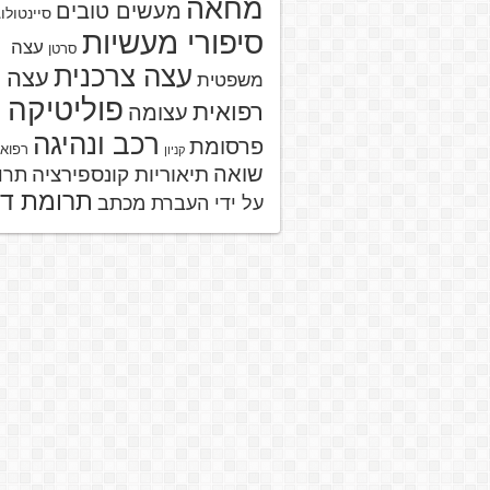
מחאה
מעשים טובים
סיינטולו
סיפורי מעשיות
עצה
סרטן
עצה צרכנית
עצה
משפטית
פוליטיקה
רפואית
עצומה
רכב ונהיגה
פרסומת
רפוא
קניון
שואה
תיאוריות קונספירציה
תרו
תרומת ד
על ידי העברת מכתב