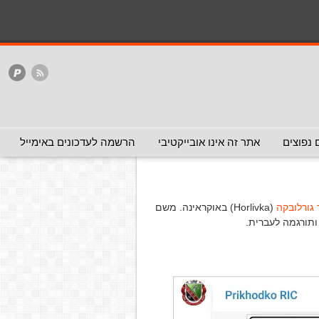
המלצה - אפשר להעביר
המלצה - לכאן ולכאן
האתר
ללא המלצה
צצים
 - לא להעביר)
 נפוצים
אתר זה אינו אובייקטיבי
הרשמה לעדכונים באימייל
גורלובקה
(Horlivka) באוקראינה. משם
ותורגמה לעברית.