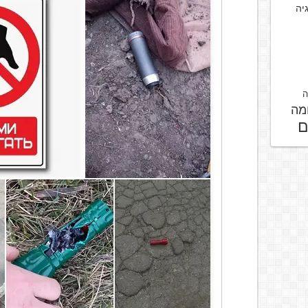
גיה
ה
מה
ם