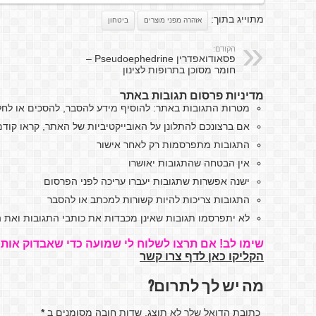
מתוייג בתוך:
אזהרה מפני מוצרים
ביטחון
הקודם:
פסאודואפדרין Pseudoephedrine –
חומר מסוכן בתרופות לצינון
מדיניות פרסום תגובות באתר
מטרות התגובות באתר: להוסיף מידע להסבר, להסכים או לח
אם ברצונכם להתלונן על האובייקטיביות של האתר, קראו קו
התגובות מתפרסמות רק לאחר אישור
אין הבטחה שהתגובות יאושרו
ישנה אפשרות שתגובות יעברו עריכה לפני הפרסום
התגובות צריכות להיות קשורות למכתב או להסבר
לא יתפרסמו תגובות שאינן מכבדות את כותבי התגובות ואת ה
שימו לב! אם תרצו לשלוח לי שמועה כדי שאבדוק אותה
הקליקו כאן לדף צרו קשר
מה יש לך לתרום?
כתובת הדואל שלך לא תוצג. שדות חובה מסומנים ב
*