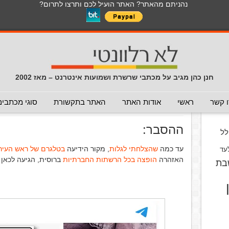
נהניתם מהאתר? האתר הועיל לכם ותרצו לתרום?
לכל התכנים באתר בנושא נגיף הקורונה
כללי
מכתב חוזר
מכתבים נפוצים
המלצה - לא להעביר
תרמית
עזרה לשימוש במייל
חדשות 
הנך כאן:
דף הבית
/
המלצה - לא להעביר
/
זהירות מפנסים מתפו
חנן כהן מגיב על מכתבי שרשרת ושמועות אינטרנט – מאז 2002
זהירות מפנסים מתפוצצים
(המלצה
וס
 קשר
ראשי
אודות האתר
האתר בתקשורת
סוגי מכתבים
פורסם ב 17 במרץ 2024
ההסבר:
ל
עד כמה
שהצלחתי לגלות
, מקור הידיעה
בטלגרם של ראש העיר 
עד
האזהרה
הופצה בכל הרשתות החברתיות
ברוסית, הגיעה לכאן 
בת