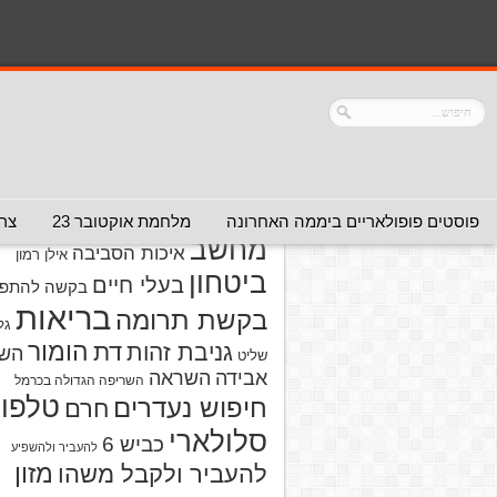
נושאים
אזהרה מפני אדם
אזהרה מפני
אזהרה מפני אתר
אלימות
אזהרה מפני
אינטרנט
אזהרה
חברה או שירות
מפני מוצרים
אזהרת ויר
פוסטים פופולאריים ביממה האחרונה
מלחמת אוקטובר 23
צרו
מחשב
איכות הסביבה
אילן רמון
ביטחון
בעלי חיים
בקשה להתפל
בריאות
בקשת תרומה
גל
הומור
דת
גניבת זהות
הש
שליט
אבידה
השראה
השריפה הגדולה בכרמל
טלפון
חיפוש נעדרים
חרם
סלולארי
כביש 6
להעביר ולהשפיע
מזון
להעביר ולקבל משהו