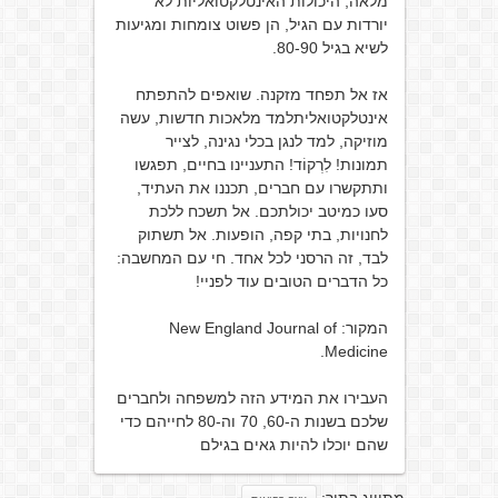
מלאה, היכולות האינטלקטואליות לא
יורדות עם הגיל, הן פשוט צומחות ומגיעות
לשיא בגיל 80-90.
אז אל תפחד מזקנה. שואפים להתפתח
אינטלקטואליתלמד מלאכות חדשות, עשה
מוזיקה, למד לנגן בכלי נגינה, לצייר
תמונות! לִרְקוֹד! התעניינו בחיים, תפגשו
ותתקשרו עם חברים, תכננו את העתיד,
סעו כמיטב יכולתכם. אל תשכח ללכת
לחנויות, בתי קפה, הופעות. אל תשתוק
לבד, זה הרסני לכל אחד. חי עם המחשבה:
כל הדברים הטובים עוד לפניי!
המקור: New England Journal of
Medicine.
העבירו את המידע הזה למשפחה ולחברים
שלכם בשנות ה-60, 70 וה-80 לחייהם כדי
שהם יוכלו להיות גאים בגילם