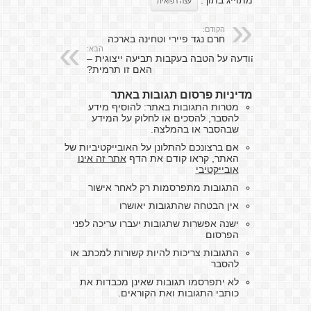
מתוייג בתוך:
עצה רפואית
הקודם:
חרם נגד פיירי וטחינה בארכה
הבא:
הודעה על הטבה בעקבות תביעה ייצוגית –
האם זו תרמית?
מדיניות פרסום תגובות באתר
מטרות התגובות באתר: להוסיף מידע
להסבר, להסכים או לחלוק על המידע
שבהסבר או בהמלצה.
אם ברצונכם להתלונן על האובייקטיביות של
האתר, קראו קודם את הדף
אתר זה אינו
אובייקטיבי
התגובות מתפרסמות רק לאחר אישור
אין הבטחה שהתגובות יאושרו
ישנה אפשרות שתגובות יעברו עריכה לפני
הפרסום
התגובות צריכות להיות קשורות למכתב או
להסבר
לא יתפרסמו תגובות שאינן מכבדות את
כותבי התגובות ואת הקוראים.