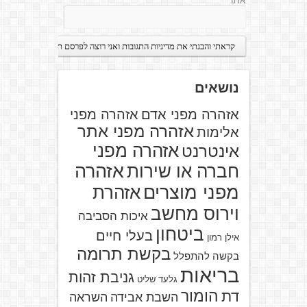
אתר
נושאים
אזהרה מפני אדם
אזהרה מפני
אזהרה מפני אתר
אלימות
אזהרה מפני
אינטרנט
אזהרה
חברה או שירות
מפני מוצרים
אזהרת
וירוס מחשב
איכות הסביבה
ביטחון
בעלי חיים
אילן רמון
בקשת תרומה
בקשה להתפלל
בריאות
גניבת זהות
גלעד שליט
הומור
דת
השבת אבידה
השראה