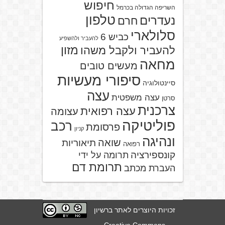
חיפוש
השריפה הגדולה בכרמל
טלפון
נעדרים
חרם
סלולארי
כביש 6
להעביר ולהשפיע
מזון
להעביר ולקבל משהו
מחאה
מעשים טובים
סיפורי מעשיות
סיינטולוגיה
עצה
עצה משפטית
סרטן
צרכנית
עצה רפואית
עצומה
פוליטיקה
רכב
פרסומת
קניון
ונהיגה
שואה
תיאוריות
רפואה
קונספירציה
תרומה על ידי
תרומת דם
העברת מכתב
זכויות היוצרים לאתר ברשיון