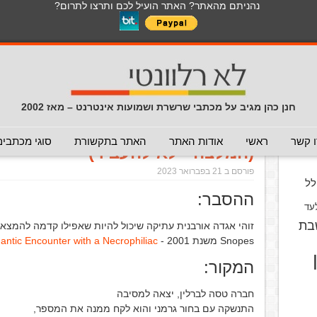
נהניתם מהאתר? האתר הועיל לכם ותרצו לתרום?
לכל התכנים באתר בנושא נגיף הקורונה
כללי
מכתב חוזר
מכתבים נפוצים
המלצה - לא להעביר
תרמית
עזרה לשימוש במייל
חדשות 
הנך כאן:
דף הבית
/
המלצה - לא להעביר
/
פצע שיכול להיווצר ר
חנן כהן מגיב על מכתבי שרשרת ושמועות אינטרנט – מאז 2002
פצע שיכול להיווצר רק לבן אדם 
וס
 קשר
ראשי
אודות האתר
האתר בתקשורת
סוגי מכתבים
(המלצה - לא להעביר)
פורסם ב 21 בפברואר 2023
ל
ההסבר:
עד
בת
זוהי אגדה אורבנית עתיקה שיכול להיות שאפילו קדמה להמצא
Snopes משנת 2001 -
ntic Encounter with a Necrophiliac
המקור:
חברה טסה לברלין, יצאה למסיבה
התנשקה עם בחור גרמני והוא לקח ממנה את המספר,