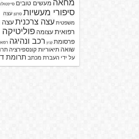
מחאה
מעשים טובים
סיינטולו
סיפורי מעשיות
עצה
סרטן
עצה צרכנית
עצה
משפטית
פוליטיקה
רפואית
עצומה
רכב ונהיגה
פרסומת
רפוא
קניון
שואה
תיאוריות קונספירציה
תרו
תרומת ד
על ידי העברת מכתב