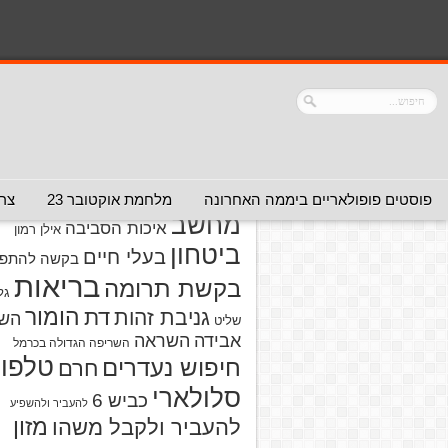
נושאים
אזהרה מפני אדם
אזהרה מפני
אזהרה מפני אתר
אלימות
אזהרה מפני
אינטרנט
אזהרה
חברה או שירות
מפני מוצרים
אזהרת ויר
פוסטים פופולאריים ביממה האחרונה
מלחמת אוקטובר 23
צרו
מחשב
איכות הסביבה
אילן רמון
ביטחון
בעלי חיים
בקשה להתפל
בריאות
בקשת תרומה
גל
הומור
דת
גניבת זהות
הש
שליט
אבידה
השראה
השריפה הגדולה בכרמל
טלפון
חיפוש נעדרים
חרם
סלולארי
כביש 6
להעביר ולהשפיע
מזון
להעביר ולקבל משהו